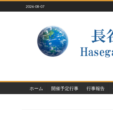
Skip
2026-08-07
to
content
ホーム
開催予定行事
行事報告