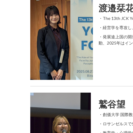
渡邉栞
・The 13th JCK
・経営学を専攻し
・発展途上国の開
動、2025年はインド
鷲谷望
・創価大学 国際
・ロサンゼルスで
・教育学・心理学