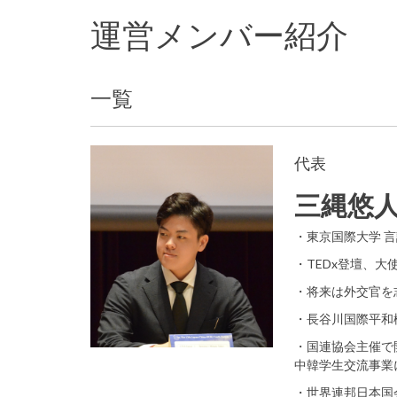
運営メンバー紹介
一覧
代表
三縄悠
・東京国際大学 
・TEDx登壇、
・将来は外交官を
・長谷川国際平和
・国連協会主催で
中韓学生交流事業
・世界連邦日本国