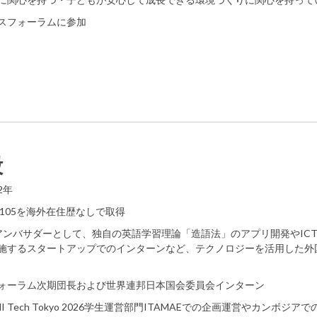
ースフォーラムに参加
毅
2年
l 105を海外在住歴なしで取得
I学生アンバサダーとして、独自の英語学習理論「造語法」のアプリ開発やIC
施するスタートアップでのインターンなど、テクノロジーを活用した外
ォーラム次期団長および世界連邦日本国会委員会インターン
I Tech Tokyo 2026学生運営部門ITAMAEでの企画運営やカンボジア