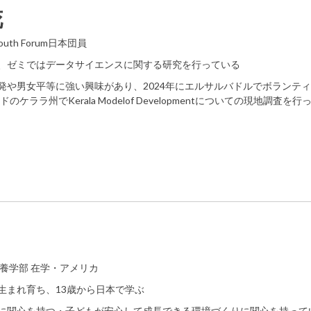
花
 Youth Forum日本団員
、ゼミではデータサイエンスに関する研究を行っている
発や男女平等に強い興味があり、2024年にエルサルバドルでボランテ
のケララ州でKerala Modelof Developmentについての現地調査を行っ
教養学部 在学・アメリカ
生まれ育ち、13歳から日本で学ぶ
に関心を持つ・子どもが安心して成長できる環境づくりに関心を持って