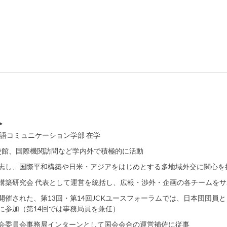
人
言語コミュニケーション学部 在学
大使館、国際機関訪問など学内外で積極的に活動
志し、国際平和構築や日米・アジアをはじめとする多地域外交に関心を
構築研究会 代表として運営を統括し、広報・渉外・企画の各チームをサ
開催された、第13回・第14回JCKユースフォーラムでは、日本団団員
に参加（第14回では事務局員を兼任）
会委員会事務局インターンとして国会会合の運営補佐に従事