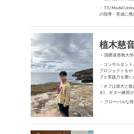
・TIU Model U
の指導・育成に携
植木慈
・ 国際基督教大
・コンサルタント
プロジェクトをや
プと実践力を磨い
・オフは柴犬と散歩、国
き)、ギター練習
・ グローバルな