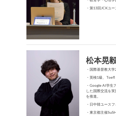
・第13回JCKユ
松本晃
・国際基督教大学
・英検1級、Toef
・Google A
した国際交流を実
を推進。
・日中韓ユースフ
・東京都主催SuSH