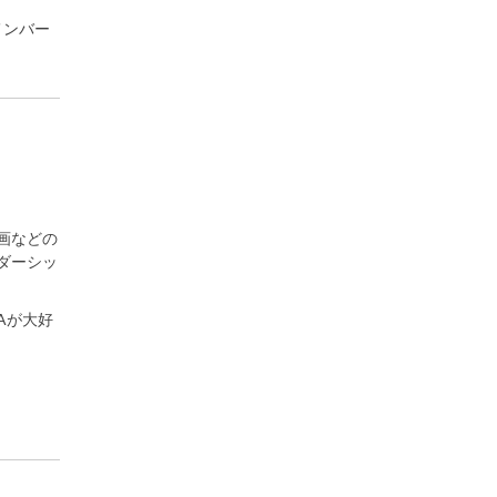
人メンバー
画などの
ダーシッ
IAが大好