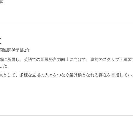
事
太
国際関係学部2年
部に所属し、英語での即興発言力向上に向けて、事前のスクリプト練習
した。
員として、多様な立場の人々をつなぐ架け橋となれる存在を目指してい