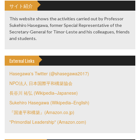
サイト紹介
This website shows the activities carried out by Professor
Sukehiro Hasegawa, former Special Representative of the
Secretary-General for Timor-Leste and his colleagues, friends
and students.
External Links
Hasegawa's Twitter (@shasegawa2017)
NPO法人 日本国際平和構築協会
長谷川 祐弘 (Wikipedia–Japanese)
Sukehiro Hasegawa (Wikipedia–English)
『国連平和構築』(Amazon.co.jp)
"Primordial Leadership" (Amazon.com)