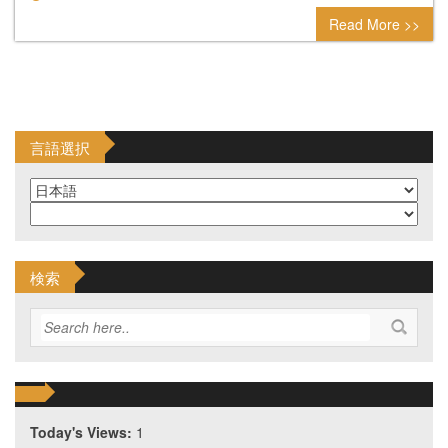
0 comment
Read More >>
言語選択
検索
Today's Views:
1