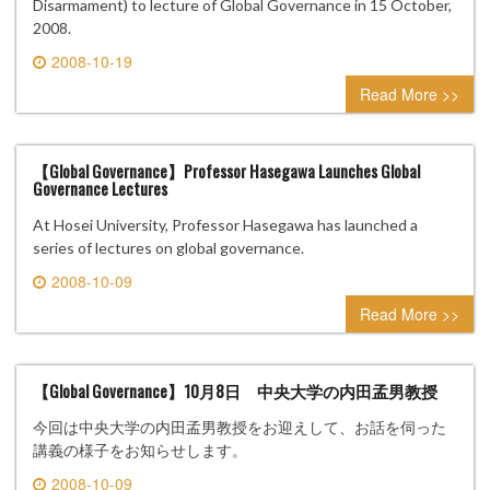
Disarmament) to lecture of Global Governance in 15 October,
2008.
2008-10-19
0 comment
Read More >>
【Global Governance】Professor Hasegawa Launches Global
Governance Lectures
At Hosei University, Professor Hasegawa has launched a
series of lectures on global governance.
2008-10-09
0 comment
Read More >>
【Global Governance】10月8日 中央大学の内田孟男教授
今回は中央大学の内田孟男教授をお迎えして、お話を伺った
講義の様子をお知らせします。
2008-10-09