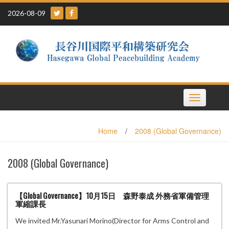
Skip
2026-08-09
to
content
Toggle
navigation
Home
/
2008 (Global Governance)
2008 (Global Governance)
【Global Governance】10月15日 森野泰成 外務省軍備管理
軍縮課長
We invited Mr.Yasunari Morino(Director for Arms Control and