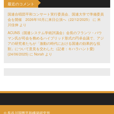
最近のコメント
国連合唱団平和コンサート実行委員会、国連大学で準備委員
会を開催 2026年10月に来日公演へ（22/12/2025）
に
米
川佳伸
より
ACUNS（国連システム学術評議会）会長のフランツ・バウ
マン氏が司会を務めるハイブリッド形式の円卓会議で、アジ
アの研究者たちが「激動の時代における国連の効果的な役
割」について意見を交わした（記者：キハラハント愛)
(24/06/2025)
に
Norah
より
© 長谷川国際平和構築研究所