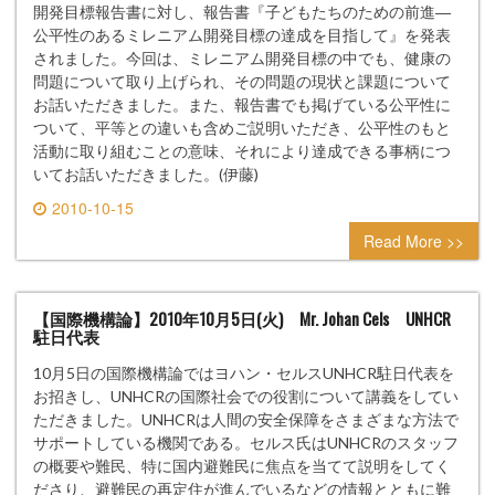
開発目標報告書に対し、報告書『子どもたちのための前進―
公平性のあるミレニアム開発目標の達成を目指して』を発表
されました。今回は、ミレニアム開発目標の中でも、健康の
問題について取り上げられ、その問題の現状と課題について
お話いただきました。また、報告書でも掲げている公平性に
ついて、平等との違いも含めご説明いただき、公平性のもと
活動に取り組むことの意味、それにより達成できる事柄につ
いてお話いただきました。(伊藤)
2010-10-15
0 comment
Read More >>
【国際機構論】2010年10月5日(火) Mr. Johan Cels UNHCR
駐日代表
10月5日の国際機構論ではヨハン・セルスUNHCR駐日代表を
お招きし、UNHCRの国際社会での役割について講義をしてい
ただきました。UNHCRは人間の安全保障をさまざまな方法で
サポートしている機関である。セルス氏はUNHCRのスタッフ
の概要や難民、特に国内避難民に焦点を当てて説明をしてく
ださり、避難民の再定住が進んでいるなどの情報とともに難