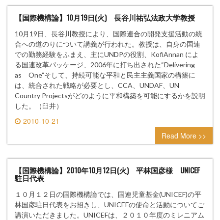
【国際機構論】10月19日(火) 長谷川祐弘法政大学教授
10月19日、長谷川教授により、国際連合の開発支援活動の統
合への道のりについて講義が行われた。教授は、自身の国連
での勤務経験をふまえ、主にUNDPの役割、KofiAnnan によ
る国連改革パッケージ、2006年に打ち出された“Delivering
as One”そして、持続可能な平和と民主主義国家の構築に
は、統合された戦略が必要とし、CCA、UNDAF、UN
Country Projectsがどのように平和構築を可能にするかを説明
した。（臼井）
2010-10-21
0 comment
Read More >>
【国際機構論】2010年10月12日(火) 平林国彦様 UNICEF
駐日代表
１０月１２日の国際機構論では、国連児童基金(UNICEF)の平
林国彦駐日代表をお招きし、UNICEFの使命と活動についてご
講演いただきました。UNICEFは、２０１０年度のミレニアム