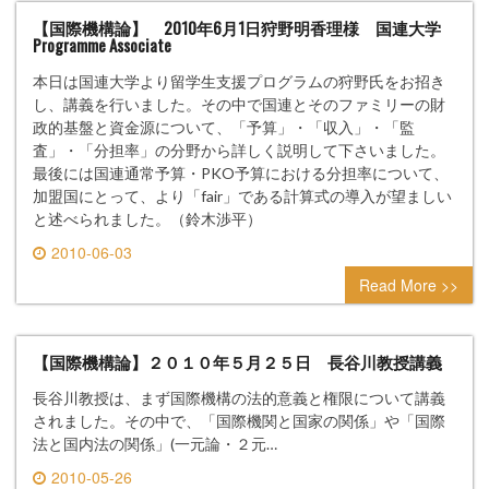
【国際機構論】 2010年6月1日狩野明香理様 国連大学
Programme Associate
本日は国連大学より留学生支援プログラムの狩野氏をお招き
し、講義を行いました。その中で国連とそのファミリーの財
政的基盤と資金源について、「予算」・「収入」・「監
査」・「分担率」の分野から詳しく説明して下さいました。
最後には国連通常予算・PKO予算における分担率について、
加盟国にとって、より「fair」である計算式の導入が望ましい
と述べられました。（鈴木渉平）
2010-06-03
0 comment
Read More >>
【国際機構論】２０１０年５月２５日 長谷川教授講義
長谷川教授は、まず国際機構の法的意義と権限について講義
されました。その中で、「国際機関と国家の関係」や「国際
法と国内法の関係」(一元論・２元…
2010-05-26