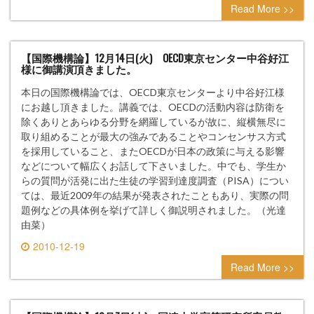
0 comment
Read More >>
【国際機構論】12月14日(火) OECD東京センター中谷好江
様に御講演頂きました。
本日の国際機構論では、OECD東京センターより中谷好江様
にお越し頂きました。講義では、OECDの活動内容は防衛を
除くありとあらゆる分野を網羅しているが故に、縦横無尽に
取り組めることが最大の強みであることやコンセンサス方式
を採用していること、またOECDが日本の政策に与える影響
などについて幅広くお話して下さいました。中でも、学生か
らの質問が活発に出た生徒の学習到達度調査（PISA）につい
ては、最近2009年の結果が発表されたこともあり、実際の問
題例などの具体例を挙げて詳しく御説明されました。（光達
由菜）
2010-12-19
0 comment
Read More >>