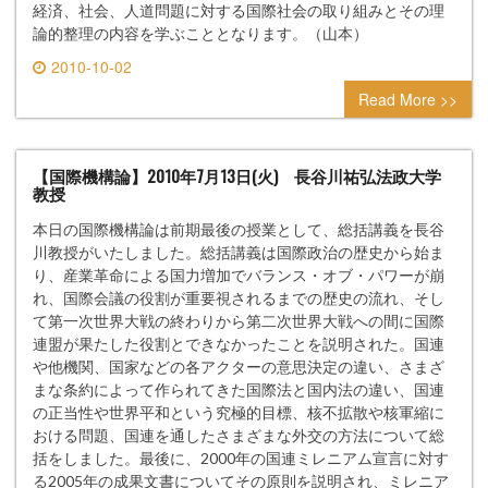
経済、社会、人道問題に対する国際社会の取り組みとその理
論的整理の内容を学ぶこととなります。（山本）
2010-10-02
0 comment
Read More >>
【国際機構論】2010年7月13日(火) 長谷川祐弘法政大学
教授
本日の国際機構論は前期最後の授業として、総括講義を長谷
川教授がいたしました。総括講義は国際政治の歴史から始ま
り、産業革命による国力増加でバランス・オブ・パワーが崩
れ、国際会議の役割が重要視されるまでの歴史の流れ、そし
て第一次世界大戦の終わりから第二次世界大戦への間に国際
連盟が果たした役割とできなかったことを説明された。国連
や他機関、国家などの各アクターの意思決定の違い、さまざ
まな条約によって作られてきた国際法と国内法の違い、国連
の正当性や世界平和という究極的目標、核不拡散や核軍縮に
おける問題、国連を通したさまざまな外交の方法について総
括をしました。最後に、2000年の国連ミレニアム宣言に対す
る2005年の成果文書についてその原則を説明され、ミレニア