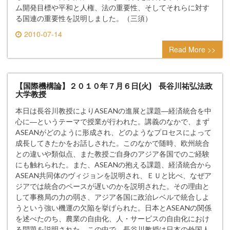
ム開発目標や平和と人権、法の重要性、そしてそれらに対す
る国連の重要性を説明しました。（三須）
2010-07-14
0 comment
Read More >>
【国際機構論】２０１０年７月６日(火) 長谷川祐弘法政
大学教授
本日は長谷川教授によりASEANの進展と課題―経済統合を中
心に―というテーマで授業が行われた。講義のなかで、まず
ASEANがどのように形成され、どのようなプロセスによって
成長してきたかをお話しされた。このなかで随時、欧州統合
との違いや類似点、また教授ご自身のアジア各国でのご経験
にも触れられた。また、ASEANの抱える課題、経済統合から
ASEAN共同体のヴィジョンを説明され、ＥＵと比べ、なぜア
ジアでは統合のペースが遅いのかを説明された。その理由と
して事務局の力の弱さ、アジア各国に政治レベルで統合しよ
うという強い機運の欠陥を挙げられた。日本とASEANの関係
を述べたのち、農業の自由化、人・サービスの自由化におけ
る問題を説明された。この中で、長谷川教授は日本の外国人