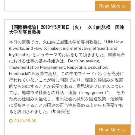
0 comment
Read More >>
【国際機構論】2010年5月18日（火） 久山純弘様 国連
大学前客員教授
本日の講義では、久山純弘国連大学前客員教授に「UN: How
it works, and How to make it more effective, efficient, and
legitimate」というテーマでお話をして頂きました。国際連合
における仕事の基本枠組みは、Decision-making,
Implementation Management, Reporting, Evaluation,
Feedbackの５段階であり、この中でフイードバックが充分に
行われていないことが特に問題であり、理論的枠組みを現実
的なものにすることが必要である。意思決定プロセスについ
ては、地球市民社会との対話・連携（”engagement”）、その
ための仕組みを強化し、市民社会の意思を国連政策・活動等
に反映させることが国連の正当性を高める上からも重要であ
ると説明されました。(加藤美翔)
2010-05-20
0 comment
Read More >>