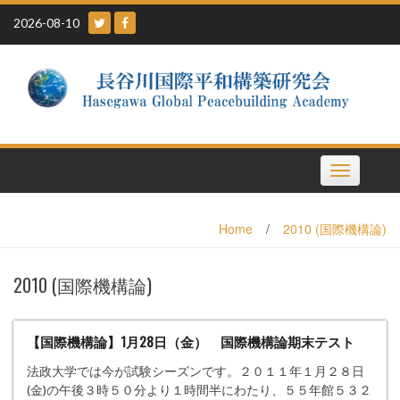
Skip
2026-08-10
to
content
Toggle
navigation
Home
/
2010 (国際機構論)
2010 (国際機構論)
【国際機構論】1月28日（金） 国際機構論期末テスト
法政大学では今が試験シーズンです。２０１１年１月２８日
(金)の午後３時５０分より１時間半にわたり、５５年館５３２