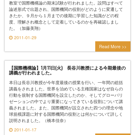
教室で国際機構論の期末試験が行われました。設問はすべて
論述形式で出題され、国際機関の役割がどのように変遷して
きたか、９月から１月までの後期に学習した知識がどの程
度、理解され概念として定着しているのかを再確認しまし
た。（加藤美翔）
2011-01-29
0 comment
Read More >>
【国際機構論】1月11日(火) 長谷川教授による今期最後の
講義が行われました。
本日は長谷川教授が今年度最後の授業を行い、一年間の総括
講義をされました。世界を治めている主権国家はなぜ自らの
行動を規制する国際機関を設立したのか、そしてグローバリ
ゼーションの中でより重要になってきている役割について講
義されました。また、国際機関が設立された四つの理念や地
球規模課題に対する国際機関の役割とは何かについて詳しく
説明されました。（橋本佳奈）
2011-01-17