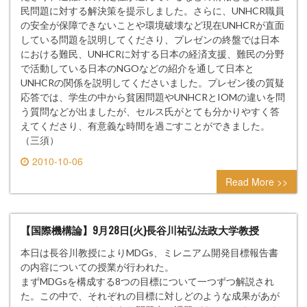
民問題に対する解決策を提示しました。さらに、UNHCR職員
の安全が保障できないことや環境破壊など現在UNHCRが直面
している問題を説明してくださり、プレゼンの終盤では日本
における難民、UNHCRに対する日本の経済支援、難民の分野
で活動している日本のNGOなどの紹介を通して日本と
UNHCRの関係を説明してくださいました。プレゼン後の質疑
応答では、学生の中から貧困問題やUNHCRとIOMの違いを問
う質問などが出ましたが、セルス氏がとても分かりやすく答
えてくださり、有意義な時間を過ごすことができました。
（三須）
2010-10-06
0 comment
Read More >>
【国際機構論】9月28日(火)長谷川祐弘法政大学教授
本日は長谷川教授によりMDGs、ミレニアム開発目標報告書
の内容についての授業が行われた。
まずMDGsを構成する8つの目標について一つずつ解説され
た。この中で、それぞれの目標に対しどのような成果があが