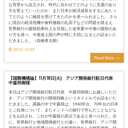
な背景から設立され、時代に合わせてどのように支援のあり
方を変えていったのか、また日本が経済成長をするにあたっ
てどのように融資を受けてきたのかを述べられました。 さら
に現在の経済危機や食料価格の乱高下などの問題を踏まえ、
世界銀行の援助効果向上を目指した改革案や今後の援助のあ
り方を述べ、今後途上国の声が特に大切になるとの話をいた
だきました。（高橋孝太朗）
2010-12-03
0 comment
Read More >>
【国際機構論】11月16日(火) アジア開発銀行駐日代表
中森邦樹様
本日はアジア開発銀行駐日代表 中森邦樹様にお越しいただ
き、アジア開発銀行の開発戦略というタイトルでお話をいた
だきました。講義の中で中森様は、1960年台、70年台の日本
とご自身について、またインドへの旅行で学んだことなどな
どをお話され、これが中森様の原点であると述べられた。次
に、世界銀行と地域開発銀行との違い、世界銀行、アジア開
発銀行の政策の変遷について大航海時代からの植民地学、経