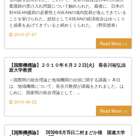
看護師の受け入れ問題について触れられた。最後に、日本の
対ASEAN援助の必要性とASEANの域内貿易が進んできている
ことを挙げられた。総括としてASEANの経済統合はゆっくり
と成果をあげてきていると締めくくられた。（野田悠将）
2010-07-07
0 comment
Read More >>
【国際機構論】２０１０年６月２２日(火) 長谷川祐弘法
政大学教授
＜国際間の統合理論と地域機関の台頭に関する講義＞ 本日
は、地域機構について、長谷川教授が講義をされました。は
じめに、国家間の統合理論として、…
2010-06-22
0 comment
Read More >>
【国際機構論】 2010年6月15日二村まどか様 国連大学