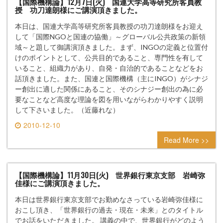
【国際機構論】12月7日(火) 国連大学高等研究所客員教
授 功刀達朗様にご講演頂きました。
本日は、国連大学高等研究所客員教授の功刀達朗様をお迎え
して「国際NGOと国連の協働」～グローバル公共政策の新領
域～と題して御講演頂きました。まず、INGOの定義と位置付
けのポイントとして、公共目的であること、専門性を有して
いること、組織力があり、自発・自治的であることなどをお
話頂きました。また、国連と国際機構（主にINGO）がシナジ
ー創出に適した関係にあること、そのシナジー創出の為に必
要なことなど高度な理論を図を用いながらわかりやすく説明
して下さいました。（近藤れな）
2010-12-10
0 comment
Read More >>
【国際機構論】11月30日(火) 世界銀行東京支部 岩崎弥
佳様にご講演頂きました。
本日は世界銀行東京支部でお勤めなさっている岩崎弥佳様に
おこし頂き、「世界銀行の過去・現在・未来」とのタイトル
でお話をいただきました。 講義の中で、世界銀行がどのよう