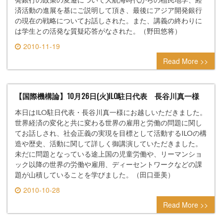
済活動の進展を基にご説明して頂き、最後にアジア開発銀行
の現在の戦略についてお話しされた。また、講義の終わりに
は学生との活発な質疑応答がなされた。（野田悠将）
2010-11-19
0 comment
Read More >>
【国際機構論】10月26日(火)ILO駐日代表 長谷川真一様
本日はILO駐日代表・長谷川真一様にお越しいただきました。
世界経済の変化と共に変わる世界の雇用と労働の問題に関し
てお話しされ、社会正義の実現を目標として活動するILOの構
造や歴史、活動に関して詳しく御講演していただきました。
未だに問題となっている途上国の児童労働や、リーマンショ
ック以降の世界の労働や雇用、ディーセントワークなどの課
題が山積していることを学びました。（田口亜美）
2010-10-28
0 comment
Read More >>