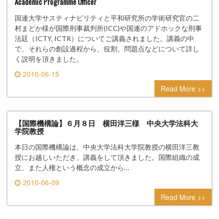
Academic Programme Officer
国連大学サスティナビリティと平和研究所の学術研究官の二
村まどか様が国際刑事裁判所(ICC)や国連のアドホックな刑事
法廷（ICTY, ICTR）についてご講義されました。講義の中
で、それらの創設過程から、役割、問題点などについて詳し
く説明を頂きました。
2010-06-15
0 comment
Read More >>
【国際機構論】６月８日 横田洋三様 中央大学法科大
学院教授
本日の国際機構論は、中央大学法科大学院教授の横田洋三教
授にお越しいただき、講義をして頂きました。国際組織の成
立、また人権という概念の成立から…
2010-06-09
0 comment
Read More >>