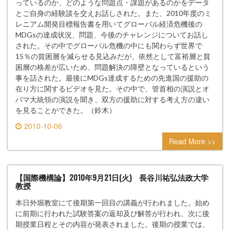
っているのか、どのような問題点・課題があるのかをデータ
とご自身の経験談を交えお話しされた。また、2010年度のミ
レニアム開発目標報告書を用いてグローバル経済危機後の
MDGsの達成状況、問題、今後のチャレンジについてお話し
された。その中でグローバル危機の中にも関わらず世界で
15％の貧困層を減らせる見込みだが、依然として富裕層と貧
困層の格差が広いため、問題解決の障壁となっているという
事を話された。最後にMDGs達成するための先進国の援助の
在り方に関するビデオを見た。その中で、管首相の演説とオ
バマ大統領の演説を聞き、双方の援助に対する考え方の違い
を見ることができた。（鈴木）
2010-10-06
0 comment
Read More >>
【国際機構論】2010年9月21日(火) 長谷川祐弘法政大学
教授
本日外堀教室にて後期第一回目の講義が行われました。始め
に前期に行われた試験答案の返却及び解答が行われ、次に後
期授業日程とその内容が発表されました。後期の授業では、