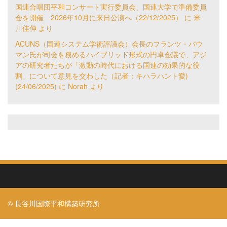
国連合唱団平和コンサート実行委員会、国連大学で準備委員
会を開催 2026年10月に来日公演へ（22/12/2025）
に
米
川佳伸
より
ACUNS（国連システム学術評議会）会長のフランツ・バウ
マン氏が司会を務めるハイブリッド形式の円卓会議で、アジ
アの研究者たちが「激動の時代における国連の効果的な役
割」について意見を交わした（記者：キハラハント愛)
(24/06/2025)
に
Norah
より
© 長谷川国際平和構築研究所