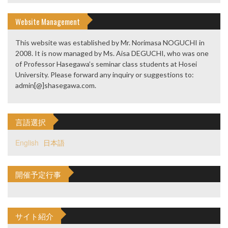
Website Management
This website was established by Mr. Norimasa NOGUCHI in
2008. It is now managed by Ms. Aisa DEGUCHI, who was one
of Professor Hasegawa’s seminar class students at Hosei
University. Please forward any inquiry or suggestions to:
admin[@]shasegawa.com.
言語選択
English
日本語
開催予定行事
サイト紹介