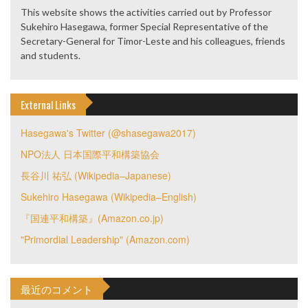
This website shows the activities carried out by Professor
Sukehiro Hasegawa, former Special Representative of the
Secretary-General for Timor-Leste and his colleagues, friends
and students.
External Links
Hasegawa's Twitter (@shasegawa2017)
NPO法人 日本国際平和構築協会
長谷川 祐弘 (Wikipedia–Japanese)
Sukehiro Hasegawa (Wikipedia–English)
『国連平和構築』(Amazon.co.jp)
"Primordial Leadership" (Amazon.com)
最近のコメント