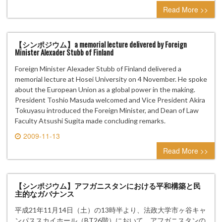
0 comment
Read More >>
【シンポジウム】a memorial lecture delivered by Foreign
Minister Alexader Stubb of Finland
Foreign Minister Alexader Stubb of Finland delivered a
memorial lecture at Hosei University on 4 November. He spoke
about the European Union as a global power in the making.
President Toshio Masuda welcomed and Vice President Akira
Tokuyasu introduced the Foreign Minister, and Dean of Law
Faculty Atsushi Sugita made concluding remarks.
2009-11-13
0 comment
Read More >>
【シンポジウム】アフガニスタンにおける平和構築と民
主的なガバナンス
平成21年11月14日（土）の13時半より、法政大学市ヶ谷キャ
ンパススカイホール（BT26階）において、アフガニスタンの