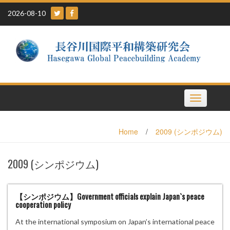
Skip
2026-08-10
to
content
Toggle
navigation
Home
/
2009 (シンポジウム)
2009 (シンポジウム)
【シンポジウム】Government officials explain Japan`s peace
cooperation policy
At the international symposium on Japan’s international peace