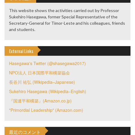
This website shows the activities carried out by Professor
Sukehiro Hasegawa, former Special Representative of the
Secretary-General for Timor-Leste and his colleagues, friends
and students.
External Links
Hasegawa's Twitter (@shasegawa2017)
NPO法人 日本国際平和構築協会
長谷川 祐弘 (Wikipedia–Japanese)
Sukehiro Hasegawa (Wikipedia–English)
『国連平和構築』(Amazon.co.jp)
"Primordial Leadership" (Amazon.com)
最近のコメント