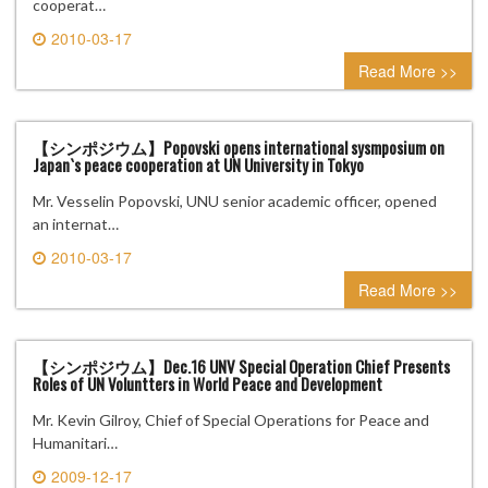
cooperat…
2010-03-17
0 comment
Read More >>
【シンポジウム】Popovski opens international sysmposium on
Japan`s peace cooperation at UN University in Tokyo
Mr. Vesselin Popovski, UNU senior academic officer, opened
an internat…
2010-03-17
0 comment
Read More >>
【シンポジウム】Dec.16 UNV Special Operation Chief Presents
Roles of UN Voluntters in World Peace and Development
Mr. Kevin Gilroy, Chief of Special Operations for Peace and
Humanitari…
2009-12-17