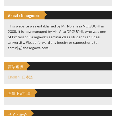
Website Management
This website was established by Mr. Norimasa NOGUCHI in
2008. It is now managed by Ms. Aisa DEGUCHI, who was one
of Professor Hasegawa’s seminar class students at Hosei
University. Please forward any inquiry or suggestions to:
admin[@]shasegawa.com.
言語選択
English
日本語
開催予定行事
サイト紹介