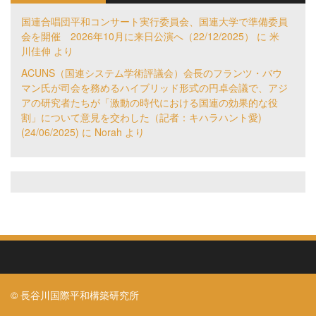
国連合唱団平和コンサート実行委員会、国連大学で準備委員
会を開催 2026年10月に来日公演へ（22/12/2025）
に
米
川佳伸
より
ACUNS（国連システム学術評議会）会長のフランツ・バウ
マン氏が司会を務めるハイブリッド形式の円卓会議で、アジ
アの研究者たちが「激動の時代における国連の効果的な役
割」について意見を交わした（記者：キハラハント愛)
(24/06/2025)
に
Norah
より
© 長谷川国際平和構築研究所