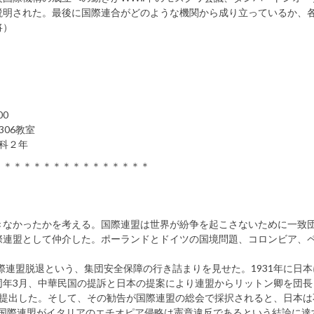
説明された。最後に国際連合がどのような機関から成り立っているか、
将）
00
06教室
科２年
＊＊＊＊＊＊＊＊＊＊＊＊＊＊＊＊
きなかったかを考える。国際連盟は世界が紛争を起こさないために一致
際連盟として仲介した。ポーランドとドイツの国境問題、コロンビア、
際連盟脱退という、集団安全保障の行き詰まりを見せた。1931年に日
同年3月、中華民国の提訴と日本の提案により連盟からリットン卿を団長
を提出した。そして、その勧告が国際連盟の総会で採択されると、日本は
月、国際連盟がイタリアのエチオピア侵略は憲章違反であるという結論に達