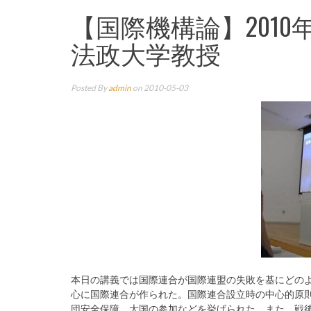
【国際機構論】201
法政大学教授
Posted By
admin
on 2010-05-03
本日の講義では国際連合が国際連盟の失敗を基にどの
心に国際連合が作られた。国際連合設立時の中心的原
団安全保障、大国の参加などを挙げられた。また、戦