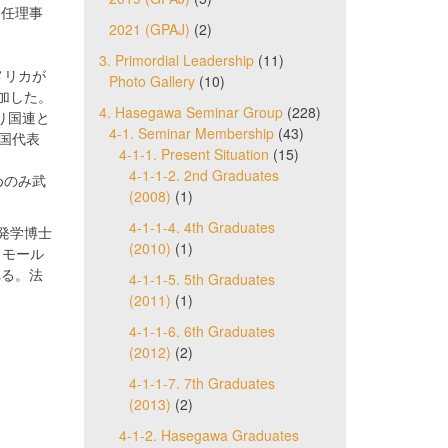
の非常任理事
2021 (GPAJ)
(2)
3. Primordial Leadership
(11)
メリカが
Photo Gallery
(10)
加した。
4. Hasegawa Seminar Group
(228)
り国連と
4-1. Seminar Membership
(43)
中国代表
4-1-1. Present Situation
(15)
。
4-1-1-2. 2nd Graduates
めのみ武
(2008)
(1)
4-1-1-4. 4th Graduates
発学博士
(2010)
(1)
ィモール
れる。法
4-1-1-5. 5th Graduates
(2011)
(1)
4-1-1-6. 6th Graduates
(2012)
(2)
4-1-1-7. 7th Graduates
(2013)
(2)
4-1-2. Hasegawa Graduates