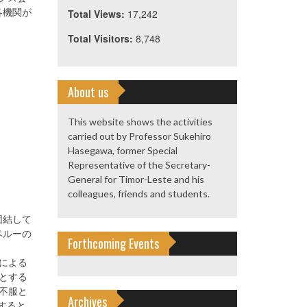
各機関が
Total Views:
17,242
Total Visitors:
8,748
About us
This website shows the activities
carried out by Professor Sukehiro
Hasegawa, former Special
Representative of the Secretary-
General for Timor-Leste and his
colleagues, friends and students.
団結して
ペルーの
Forthcoming Events
本による
とする
不服と
Archives
すると、