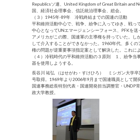
Republicsソ連、United Kingdom of Great Britain
国、経済社会理事会、信託統治理事会、総会。
（３）1945年-89年 冷戦終結までの国連の活動
平和維持活動中心で、戦争、紛争に入ってゆき、戦っ
中心となってUNエマージェンシーフォース、PFKを
アメリカがこの際、国連軍の主導権を持っていた。しか
して介入することができなかった。1960年代、多くの
権の問題が逆重要事項指定案として解決した。これに
（４）冷戦時代の平和維持活動の３原則 １、紛争当
器を使用しようする。
長谷川 祐弘 （はせがわ・すけひろ） ミシガン大学
号取得。1969年より2006年9月まで国連職員として開
国連事務総長特別代表・国連開発担当調整官・UNDP
政大学教授。