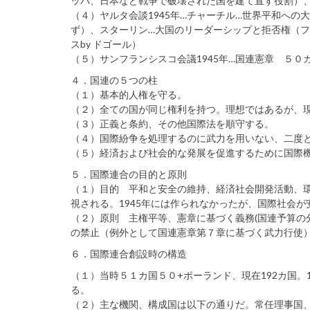
ッパ、日本など戦争で破壊された国を建て直す役割）、
（４）ヤルタ会談1945年…チャーチル…世界平和へ
ず）、スターリン…大国のリーダーシップと拒否権（
スby ドゴール）
（５）サンフランシスコ会議1945年…国連憲章 ５０
４．国連の５つの柱
（１）基本的人権を守る。
（２）全ての国が同じ権利を持つ。理想ではあるが、
（３）正義と条約、その他国際法を順守する。
（４）国際紛争を処理するのに武力を用いない、二度
（５）経済および社会的な発展を促進するために国際
５．国際連合の目的と原則
（１）目的 平和と安全の維持、経済社会開発活動、
視される。1945年には作られなかったが、国際社会
（２）原則 主権平等、憲章に基づく義務(国連予算の
の禁止（例外として国連憲章第７章に基づく武力行使
６．国際連合創設時の構造
（１）当時５１カ国５０+ポーランド、現在192カ国。
る。
（２）主な機関、構成国は以下の通りだ。常任理事国、The Republi