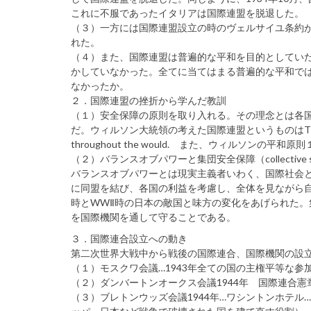
これに不服であったイタリアは国際連盟を脱退した。
（３）一方には国際連盟設立の時のヴェルサイユ条約が
れた。
（４）また、国際連盟は普遍的な平和を目的としてい
かしていなかった。全てに当てはまる普遍的な平和で
なかったか。
２．国際連盟の挫折から学んだ教訓
（１）安全保障の原則を取り入れる。その理念とは各
だ。ウィルソン大統領の考えた国際連盟というものはThe League of Nat
throughout the would. また、ウィルソン
（２）バランスオブパワーと集団安全保障（collective s
バランスオブパワーとは現実主義者いわく、国際社会
に同盟を結び、各国の利益を考慮し、全体を見ながら自
時とWWⅡ時の日本の敵国と味方の変化をあげられた
を国際機関を通して守ることである。
３．国際連合設立への動き
第二次世界大戦中から戦後の国際連合、国際機関の設
（１）モスクワ会議…1943年全ての国の主権平等な参
（２）ダンバートンオークス会議1944年 国際連合
（３）ブレトンウッズ会議1944年…ワシントンホテル