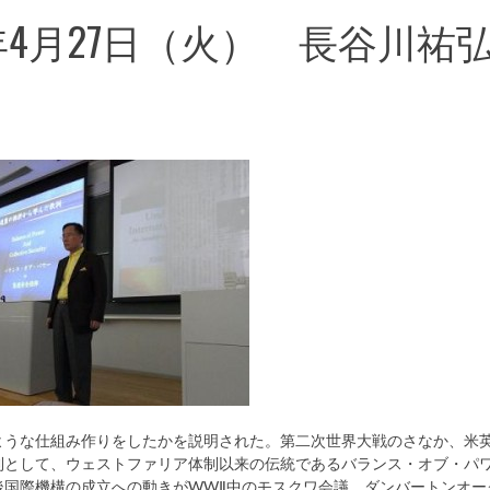
0年4月27日（火） 長谷川
ような仕組み作りをしたかを説明された。第二次世界大戦のさなか、米
則として、ウェストファリア体制以来の伝統であるバランス・オブ・パ
後国際機構の成立への動きがWWⅡ中のモスクワ会議、ダンバートンオー