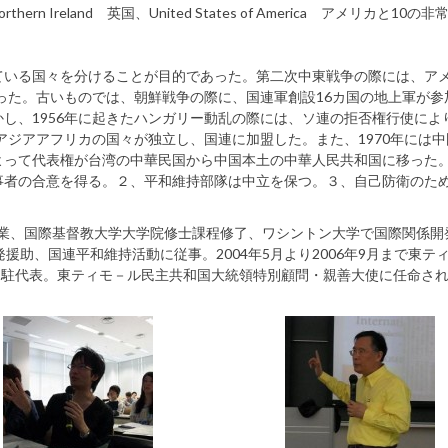
 and Northern Ireland 英国、United States of America アメリカと10
ている国々を分けることが目的であった。第二次中東戦争の際には、ア
送った。古いものでは、朝鮮戦争の際に、国連軍創設16カ国の地上軍が参
し、1956年に起きたハンガリー動乱の際には、ソ連の拒否権行使によ
アジアアフリカの国々が独立し、国連に加盟した。また、1970年には
よって代表権が台湾の中華民国から中国本土の中華人民共和国に移った
事者の合意を得る。２、平和維持部隊は中立を保つ。３、自己防衛のた
卒業、国際基督教大学大学院修士課程修了、ワシントン大学で国際関係開
発援助、国連平和維持活動に従事。2004年5月より2006年9月まで東テ
常駐代表。東ティモ－ル民主共和国大統領特別顧問・親善大使に任命さ