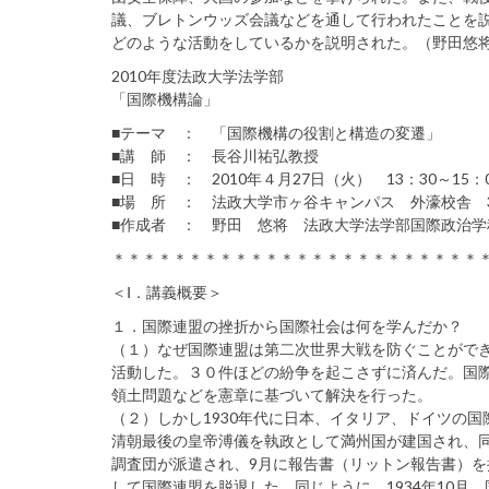
議、ブレトンウッズ会議などを通して行われたことを
どのような活動をしているかを説明された。（野田悠
2010年度法政大学法学部
「国際機構論」
■テーマ ： 「国際機構の役割と構造の変遷」
■講 師 ： 長谷川祐弘教授
■日 時 ： 2010年４月27日（火） 13：30～15：
■場 所 ： 法政大学市ヶ谷キャンパス 外濠校舎 3
■作成者 ： 野田 悠将 法政大学法学部国際政治学
＊＊＊＊＊＊＊＊＊＊＊＊＊＊＊＊＊＊＊＊＊＊＊＊
＜Ⅰ．講義概要＞
１．国際連盟の挫折から国際社会は何を学んだか？
（１）なぜ国際連盟は第二次世界大戦を防ぐことがで
活動した。３０件ほどの紛争を起こさずに済んだ。国
領土問題などを憲章に基づいて解決を行った。
（２）しかし1930年代に日本、イタリア、ドイツの国
清朝最後の皇帝溥儀を執政として満州国が建国され、
調査団が派遣され、9月に報告書（リットン報告書）
して国際連盟を脱退した。同じように、1934年10