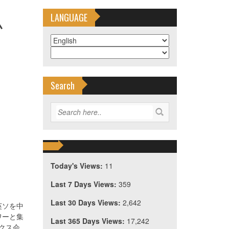
祐弘
LANGUAGE
Search
Today's Views:
11
Last 7 Days Views:
359
Last 30 Days Views:
2,642
英ソを中
ワーと集
Last 365 Days Views:
17,242
クス会