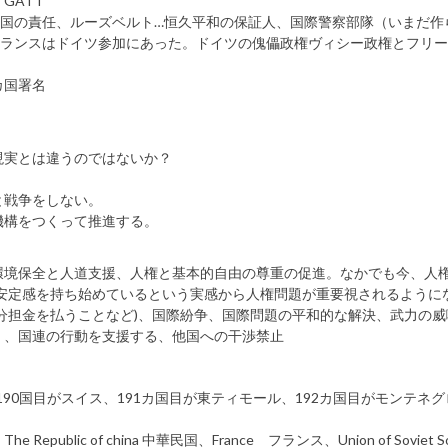
GATT
の大国の責任、ルーズベルト…恒久平和の保証人、国際警察部隊（いまだ作
フランスはドイツ参加にあった。ドイツの傀儡政権ヴィシー政権とフリ
カ国署名
現実とは違うのではないか？
と戦争をしない。
機構をつくって推進する。
環境保全と人道支援、人権と基本的自由の尊重の促進。なかでも今、人
が安定感を持ち始めているという実感から人権問題が重要視されるように
分担金を払うことなど)、国際紛争、国際問題の平和的な解決、武力の威
）、国連の行動を支援する、他国への干渉禁止
190国目がスイス、191カ国目が東ティモール、192カ国目がモンテネ
c of china 中華民国、France フランス、Union of Soviet Soci