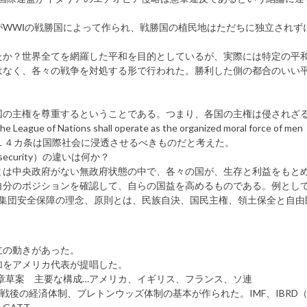
WWⅠの戦勝国によって作られ、戦勝国の植民地はただちに独立されず
たか？世界全てを網羅した平和を目的としているが、実際には特定の平
はなく、各々の戦争を対処する形で行われた。勝利した側の都合のいい
国の主権を尊重するということである。つまり、各国の主権は侵されざ
ions shall operate as the organized moral force of men
の平和原則１４カ条は国際社会に浸透させるべきものだと考えた。
ecurity）の違いは何か？
とは中央政府がない無政府状態の中で、各々の国が、生存と利益をもと
分のポジションを確認して、自らの国益を高めるものである。例として
。集団安全保障の理念、原則とは、民族自決、国民主権、領土保全と自由
立の動きがあった。
加をアメリカ代表が提唱した。
憲章草案 主要な構成…アメリカ、イギリス、フランス、ソ連
…戦後の経済体制、ブレトンウッズ体制の基本が作られた。IMF、IBRD