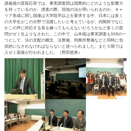
講義後の質疑応答では、事実調査団は国際的にどのような影響力
を持っているのか、捜査の際、現地の法が用いられるのか、キャ
リア形成に関し国連は大学院卒以上を要求する中、日本には多く
の大学生がこの分野で活躍したいと考えているが、内閣府でなに
かこの声に対応する策を練ってもらえないだろうかなど多くの質
問がゼミ生よりなされた。この中で、山本様は事実調査もSSRの一
つとして、法の支配の概念、法整備、刑務所整備などと同時に包
括的になされなければならないと述べられました。また５限では
入ゼミ面接が行われました。（野田悠将）