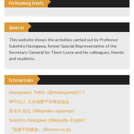
Forthcoming Events
About us
This website shows the activities carried out by Professor
Sukehiro Hasegawa, former Special Representative of the
Secretary-General for Timor-Leste and his colleagues, friends
and students.
External Links
Hasegawa's Twitter (@shasegawa2017)
NPO法人 日本国際平和構築協会
長谷川 祐弘 (Wikipedia–Japanese)
Sukehiro Hasegawa (Wikipedia–English)
『国連平和構築』(Amazon.co.jp)