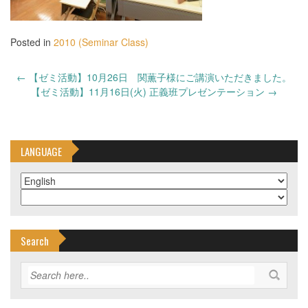
Posted in
2010 (Seminar Class)
Post
←
【ゼミ活動】10月26日 関薫子様にご講演いただきました。
navigation
【ゼミ活動】11月16日(火) 正義班プレゼンテーション
→
LANGUAGE
Search