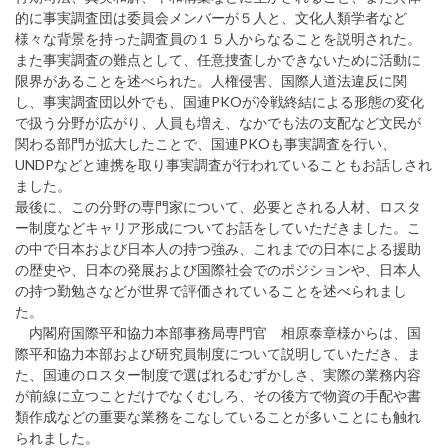
的に事実調査団は委員会メンバーが５人と、文化人類学者など
様々な背景を持った調査員の１５人からなることを説明された。
また事実調査の難点として、任意捜査しかできないために活動に
限界があることを述べられた。人権侵害、国際人道法違反に関
し、事実調査団以外でも、国連PKOが冷戦終結による形態の変化
で扱う分野が広がり、人員も増え、なかでも法の支配など文民が
関わる部門が拡大したことで、国連PKOも事実調査を行い、
UNDPなどと連携を取り事実調査が行われていることもお話しされ
ました。
最後に、この分野の専門家について、必要とされる人材、ロスタ
ー制度などキャリア形成についてお話をしていただきました。こ
の中で日本および日本人の持つ強み、これまでの日本による援助
の歴史や、日本の発展および国際社会でのポジションや、日本人
の持つ勤勉さなどが世界で評価されていることを述べられまし
た。
内閣府国際平和協力本部事務局専門官 相原泰章様からは、国
際平和協力本部および研究員制度について説明していただき、ま
た、国連のロスター制度で選ばれるむずかしさ、実際の業務内容
が前線に立つことだけでなくむしろ、その後方で物資の手配や書
類作成などの重要な業務をこなしていることが多いことにも触れ
られました。