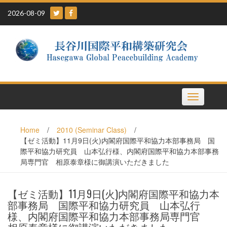
Skip
2026-08-09
to
content
Toggle
navigation
Home
/
2010 (Seminar Class)
/
【ゼミ活動】11月9日(火)内閣府国際平和協力本部事務局 国
際平和協力研究員 山本弘行様、内閣府国際平和協力本部事務
局専門官 相原泰章様に御講演いただきました
【ゼミ活動】11月9日(火)内閣府国際平和協力本
部事務局 国際平和協力研究員 山本弘行
様、内閣府国際平和協力本部事務局専門官