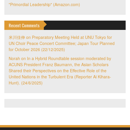
"Primordial Leadership" (Amazon.com)
Recent Comments
米川佳伸
on
Preparatory Meeting Held at UNU Tokyo for
UN Choir Peace Concert Committee; Japan Tour Planned
for October 2026 (22/12/2025)
Norah
on
In a Hybrid Roundtable session moderated by
ACUNS President Franz Baumann, the Asian Scholars
Shared their Perspectives on the Effective Role of the
United Nations in the Turbulent Era (Reporter Ai Kihara-
Hunt). (24/6/2025)