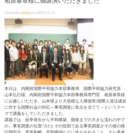
相原泰章様に御講演いただきました
Posted By
admin
on 2010-11-11
本日は、内閣府国際平和協力本部事務局 国際平和協力研究員
山本弘行様、内閣府国際平和協力本部事務局専門官 相原泰章様
にお越しいただき、山本様より大規模な人権侵害/国際人道法違反
に対する国際社会の対応～事実調査に焦点を当てて～というテー
マで講義をしていただきました。
講義では、紛争発生から平和構築、開発までの大きな流れの中で
の、事実調査の位置づけとその役割である事実調査がその後の移
行期司法、真実和解、平和構築などに生かされること、また具体