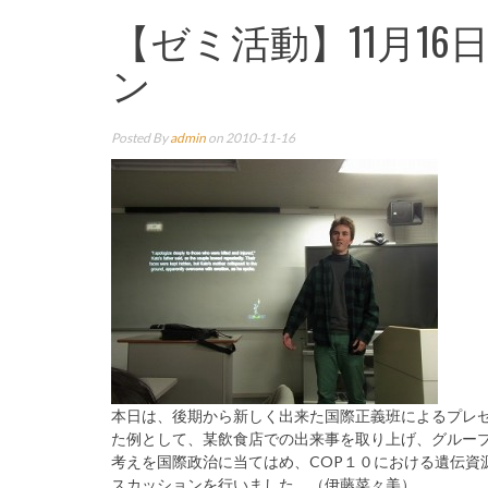
【ゼミ活動】11月16
ン
Posted By
admin
on 2010-11-16
本日は、後期から新しく出来た国際正義班によるプレ
た例として、某飲食店での出来事を取り上げ、グルー
考えを国際政治に当てはめ、COP１０における遺伝資
スカッションを行いました。（伊藤菜々美）