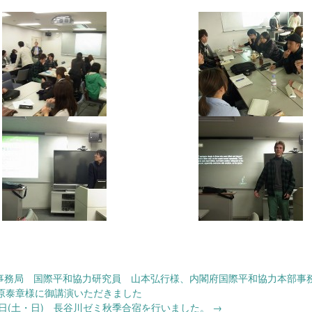
部事務局 国際平和協力研究員 山本弘行様、内閣府国際平和協力本部事
原泰章様に御講演いただきました
14日(土・日) 長谷川ゼミ秋季合宿を行いました。
→