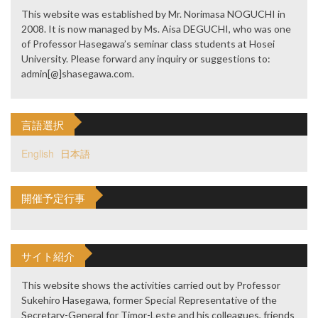
This website was established by Mr. Norimasa NOGUCHI in
2008. It is now managed by Ms. Aisa DEGUCHI, who was one
of Professor Hasegawa’s seminar class students at Hosei
University. Please forward any inquiry or suggestions to:
admin[@]shasegawa.com.
言語選択
English
日本語
開催予定行事
サイト紹介
This website shows the activities carried out by Professor
Sukehiro Hasegawa, former Special Representative of the
Secretary-General for Timor-Leste and his colleagues, friends