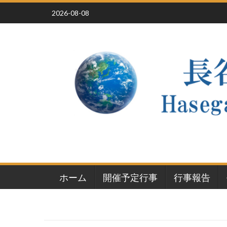
Skip
2026-08-08
to
content
ホーム
開催予定行事
行事報告