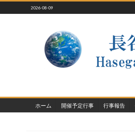
Skip
2026-08-09
to
content
ホーム
開催予定行事
行事報告