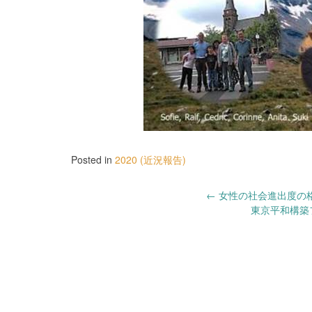
Posted in
2020 (近況報告)
Post
←
女性の社会進出度の格差ラ
東京平和構築フォ
navigation