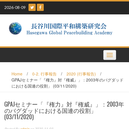
Skip
2026-08-09
to
content
Toggle
navigation
Home
/
0-2. 行事報告
/
2020 (行事報告)
/
GPAJセミナー「『権力』対『権威』」：2003年のバグダッド
における国連の役割」 (03/11/2020)
GPAJセミナー「『権力』対『権威』」：2003年
のバグダッドにおける国連の役割」
(03/11/2020)
Posted By
admin
on 2020-11-03