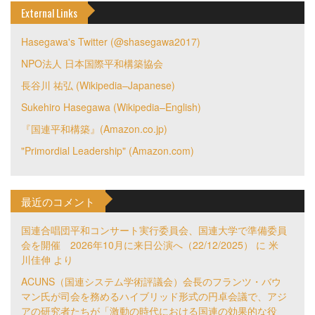
External Links
Hasegawa's Twitter (@shasegawa2017)
NPO法人 日本国際平和構築協会
長谷川 祐弘 (Wikipedia–Japanese)
Sukehiro Hasegawa (Wikipedia–English)
『国連平和構築』(Amazon.co.jp)
"Primordial Leadership" (Amazon.com)
最近のコメント
国連合唱団平和コンサート実行委員会、国連大学で準備委員
会を開催 2026年10月に来日公演へ（22/12/2025）
に
米
川佳伸
より
ACUNS（国連システム学術評議会）会長のフランツ・バウ
マン氏が司会を務めるハイブリッド形式の円卓会議で、アジ
アの研究者たちが「激動の時代における国連の効果的な役