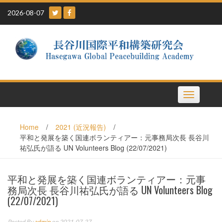
Skip
2026-08-07
to
content
Toggle
navigation
Home
/
2021 (近況報告)
/
平和と発展を築く国連ボランティアー：元事務局次長 長谷川
祐弘氏が語る UN Volunteers Blog (22/07/2021)
平和と発展を築く国連ボランティアー：元事
務局次長 長谷川祐弘氏が語る UN Volunteers Blog
(22/07/2021)
Posted By
admin
on 2021-07-27