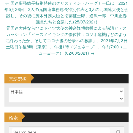
Post
←
国連事務総長特別特使のクリスティン・バーグナー氏は、2021
navigation
年5月26日、3人の元国連事務総長特別代表と3人の元国連大使と会
談し、その後に茂木外務大臣と衛藤征士郎、逢沢一郎、中川正春
議員たちと会談した(25/07/2021)
元国連大使ならびにドイツ大使の神余隆博教授による講演とデス
カッション「ピースメイキングの優位性：コソボ危機はどのよう
に終わったか、そしてコロナ後の紛争への教訓」、2021年7月3日
土曜日午後8時（東京）、午後1時（ジュネーブ）、午前7:00（ニ
ューヨーク） (02/08/2021)
→
言語選択
検索