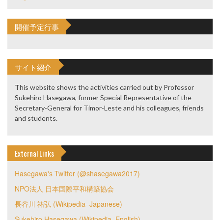
開催予定行事
サイト紹介
This website shows the activities carried out by Professor
Sukehiro Hasegawa, former Special Representative of the
Secretary-General for Timor-Leste and his colleagues, friends
and students.
External Links
Hasegawa's Twitter (@shasegawa2017)
NPO法人 日本国際平和構築協会
長谷川 祐弘 (Wikipedia–Japanese)
Sukehiro Hasegawa (Wikipedia–English)