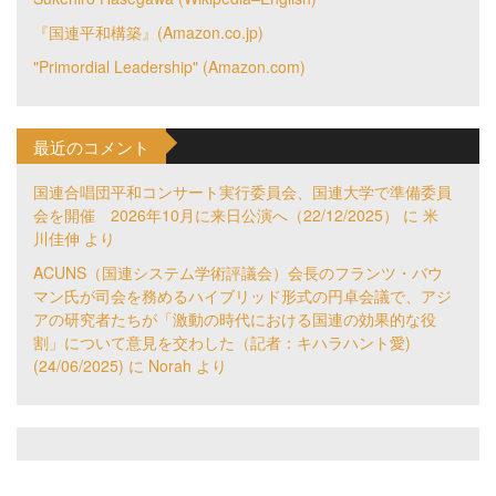
『国連平和構築』(Amazon.co.jp)
"Primordial Leadership" (Amazon.com)
最近のコメント
国連合唱団平和コンサート実行委員会、国連大学で準備委員
会を開催 2026年10月に来日公演へ（22/12/2025）
に
米
川佳伸
より
ACUNS（国連システム学術評議会）会長のフランツ・バウ
マン氏が司会を務めるハイブリッド形式の円卓会議で、アジ
アの研究者たちが「激動の時代における国連の効果的な役
割」について意見を交わした（記者：キハラハント愛)
(24/06/2025)
に
Norah
より