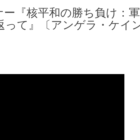
ミナー『核平和の勝ち負け：
返って』〔アンゲラ・ケイ