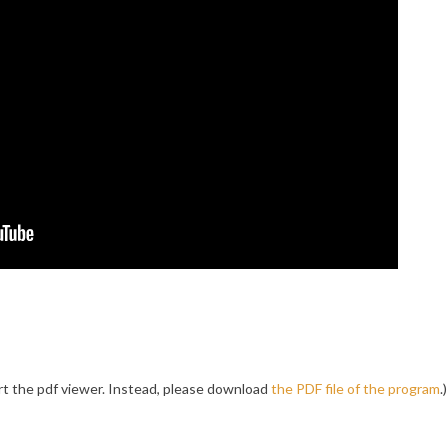
t the pdf viewer. Instead, please download
the PDF file of the program
.)