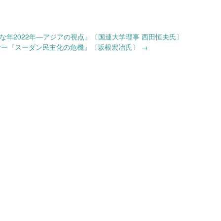
な年2022年―アジアの視点』〔国連大学理事 西田恒夫氏〕
ミナー『スーダン民主化の危機』〔坂根宏冶氏〕
→