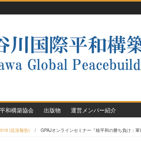
平和構築協会
出版物
運営メンバー紹介
2019 (近況報告)
/
GPAJオンラインセミナー『核平和の勝ち負け：