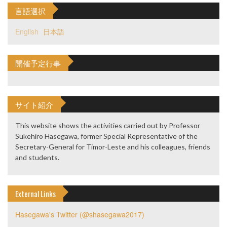
言語選択
English
日本語
開催予定行事
サイト紹介
This website shows the activities carried out by Professor
Sukehiro Hasegawa, former Special Representative of the
Secretary-General for Timor-Leste and his colleagues, friends
and students.
External Links
Hasegawa's Twitter (@shasegawa2017)