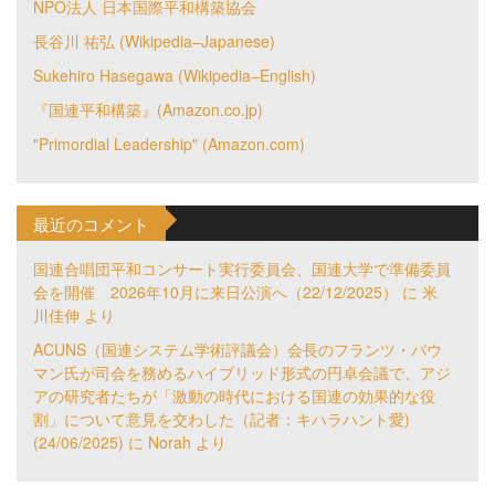
NPO法人 日本国際平和構築協会
長谷川 祐弘 (Wikipedia–Japanese)
Sukehiro Hasegawa (Wikipedia–English)
『国連平和構築』(Amazon.co.jp)
"Primordial Leadership" (Amazon.com)
最近のコメント
国連合唱団平和コンサート実行委員会、国連大学で準備委員
会を開催 2026年10月に来日公演へ（22/12/2025）
に
米
川佳伸
より
ACUNS（国連システム学術評議会）会長のフランツ・バウ
マン氏が司会を務めるハイブリッド形式の円卓会議で、アジ
アの研究者たちが「激動の時代における国連の効果的な役
割」について意見を交わした（記者：キハラハント愛)
(24/06/2025)
に
Norah
より