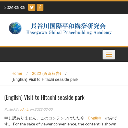
Skip
2026-08-08
to
content
Toggle
navigation
Home
/
2022 (近況報告)
/
(English) Visit to Hitachi seaside park
(English) Visit to Hitachi seaside park
Posted By
admin
on 2022-03-30
申し訳ありません、このコンテンツはただ今
English
のみで
す。 For the sake of viewer convenience, the content is shown