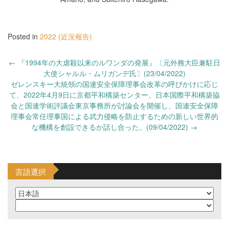
Posted in
2022 (近況報告)
Post
←
『1994年の大虐殺以来のルワンダの発展』〔元外務大臣兼駐日
navigation
大使シャルル・ムリガンデ氏〕(23/04/2022)
ゼレンスキー大統領の国連安全保障理事会改革の呼びかけに応じ
て、2022年4月9日に京都平和構築センター、日本国際平和構築協
会と国連学術評議会東京事務所が討論会を開催し、国連安全保障
理事会常任理事国による武力侵略を防止するための新しい世界的
な機構を創設できるか話し合った。(09/04/2022)
→
言語選択