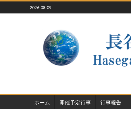
Skip
2026-08-09
to
content
ホーム
開催予定行事
行事報告