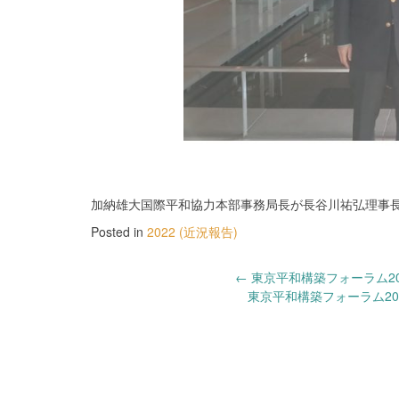
加納雄大国際平和協力本部事務局長が長谷川祐弘理事
Posted in
2022 (近況報告)
Post
←
東京平和構築フォーラム202
東京平和構築フォーラム202
navigation