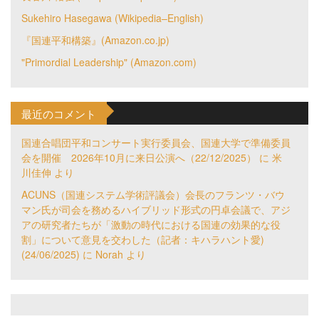
Sukehiro Hasegawa (Wikipedia–English)
『国連平和構築』(Amazon.co.jp)
"Primordial Leadership" (Amazon.com)
最近のコメント
国連合唱団平和コンサート実行委員会、国連大学で準備委員
会を開催 2026年10月に来日公演へ（22/12/2025）
に
米
川佳伸
より
ACUNS（国連システム学術評議会）会長のフランツ・バウ
マン氏が司会を務めるハイブリッド形式の円卓会議で、アジ
アの研究者たちが「激動の時代における国連の効果的な役
割」について意見を交わした（記者：キハラハント愛)
(24/06/2025)
に
Norah
より