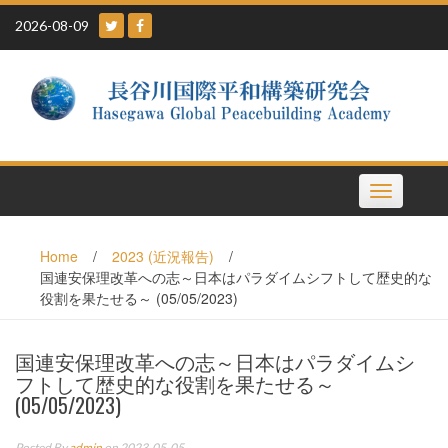
Skip
2026-08-09
to
content
Toggle
navigation
Home
/
2023 (近況報告)
/
国連安保理改革への志～日本はパラダイムシフトして歴史的な
役割を果たせる～ (05/05/2023)
国連安保理改革への志～日本はパラダイムシ
フトして歴史的な役割を果たせる～
(05/05/2023)
Posted By
admin
on 2023-05-05