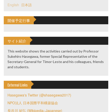
English
日本語
開催予定行事
サイト紹介
This website shows the activities carried out by Professor
Sukehiro Hasegawa, former Special Representative of the
Secretary-General for Timor-Leste and his colleagues, friends
and students.
External Links
Hasegawa's Twitter (@shasegawa2017)
NPO法人 日本国際平和構築協会
長谷川 祐弘 (Wikipedia–Japanese)