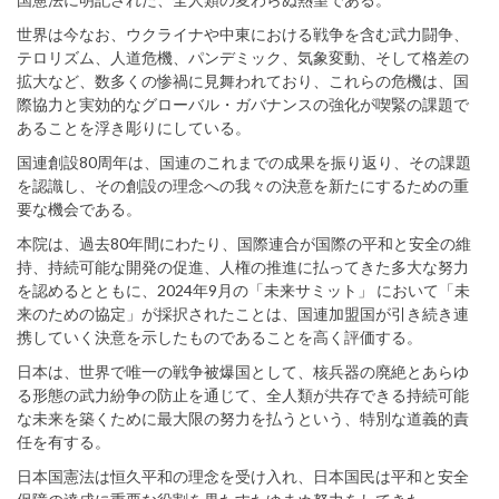
世界は今なお、ウクライナや中東における戦争を含む武力闘争、
テロリズム、人道危機、パンデミック、気象変動、そして格差の
拡大など、数多くの惨禍に見舞われており、これらの危機は、国
際協力と実効的なグローバル・ガバナンスの強化が喫緊の課題で
あることを浮き彫りにしている。
国連創設80周年は、国連のこれまでの成果を振り返り、その課題
を認識し、その創設の理念への我々の決意を新たにするための重
要な機会である。
本院は、過去80年間にわたり、国際連合が国際の平和と安全の維
持、持続可能な開発の促進、人権の推進に払ってきた多大な努力
を認めるとともに、2024年9月の「未来サミット」 において「未
来のための協定」が採択されたことは、国連加盟国が引き続き連
携していく決意を示したものであることを高く評価する。
日本は、世界で唯一の戦争被爆国として、核兵器の廃絶とあらゆ
る形態の武力紛争の防止を通じて、全人類が共存できる持続可能
な未来を築くために最大限の努力を払うという、特別な道義的責
任を有する。
日本国憲法は恒久平和の理念を受け入れ、日本国民は平和と安全