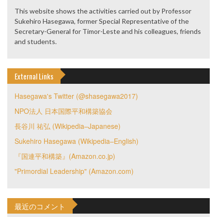
This website shows the activities carried out by Professor
Sukehiro Hasegawa, former Special Representative of the
Secretary-General for Timor-Leste and his colleagues, friends
and students.
External Links
Hasegawa's Twitter (@shasegawa2017)
NPO法人 日本国際平和構築協会
長谷川 祐弘 (Wikipedia–Japanese)
Sukehiro Hasegawa (Wikipedia–English)
『国連平和構築』(Amazon.co.jp)
"Primordial Leadership" (Amazon.com)
最近のコメント