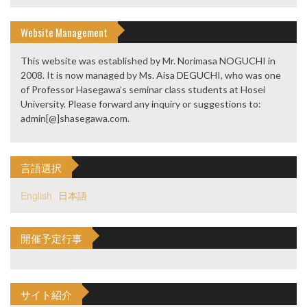
Website Management
This website was established by Mr. Norimasa NOGUCHI in
2008. It is now managed by Ms. Aisa DEGUCHI, who was one
of Professor Hasegawa’s seminar class students at Hosei
University. Please forward any inquiry or suggestions to:
admin[@]shasegawa.com.
言語選択
English
日本語
開催予定行事
サイト紹介