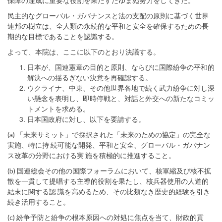
保障の達成に重要な役割を果たすたゆまぬ努力をしてきた。
民主的なグローバル・ガバナンスと法の支配の原則に基づく世界
連邦の樹立は、全人類の永続的な平和と安全を確保するための長
期的な目標であることを認識する。
よって、本院は、ここに以下のとおり決議する。
日本が、国連憲章の目的と原則、ならびに国際紛争の平和的
解決への揺るぎない決意を再確認する。
ウクライナ、中東、その他世界各地で続く武力紛争に対し深
い懸念を表明し、即時停戦と、対話と外交への新たなコミッ
トメントを求める。
日本国政府に対し、以下を要請する。
(a) 「未来サミット」で採択された「未来のための協定」の完全な
実施、特に持 続可能な開発、平和と安全、グローバル・ガバナン
ス改革の分野における実 施を積極的に推進すること。
(b) 国連総会その他の国際フォーラムにおいて、核軍縮及び核不拡
散を一貫して提唱する主導的役割を果たし、核兵器使用の人道的
結末に関する認 識を高めるため、その比類なき歴史的経験を引き
続き活用すること。
(c) 紛争予防と紛争の根本原因への対処に焦点を当て、財政的貢