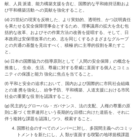
献、人員 派遣、能力構築支援を含む、国際的な平和維持活動およ
び平和構築活動 への貢献を強化すること。
(d) 21世紀の現実を反映した、より実効的、透明性、かつ説明責任
を果たせる安全保障理事会とするため、理事議席の拡大を含む包
括的な改革、およびその作業方法の改善を提唱する、そして、日
本政府は安保理改革のため、志を同じくするさまざまなグループ
との共通の基盤を見出すべく、積極 的に主導的役割を果たすこ
と。
(e) 日本の国際協力の指導原則として「人間の安全保障」の概念を
推進し、 生命、生活、尊厳に対する脅威に直面する個人とコミュ
ニティの保護と能力 強化に焦点を当てること。
(f) 平和と安全の追求において、国内および国際的に市民社会組織
との連 携を強化し、紛争予防、平和構築、人道支援における市民
社会の重要な役 割を認識すること。
(g) 民主的なグローバル・ガバナンス、法の支配、人権の尊重の原
則に基づ く世界連邦という長期的な目標に向けた道筋を、それに
伴う複雑な課題を認識しつつ、模索すること。
国際社会のすべてのメンバーに対し、多国間主義へのコミッ
トメントを新たにし、人 類が直面する喫緊の地球規模課題