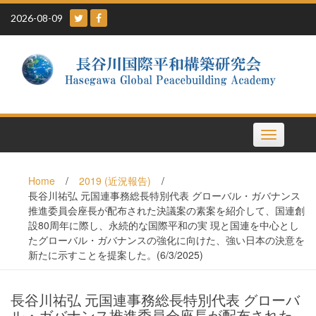
Skip
2026-08-09
to
content
Toggle
navigation
Home
/
2019 (近況報告)
/
長谷川祐弘 元国連事務総長特別代表 グローバル・ガバナンス
推進委員会座長が配布された決議案の素案を紹介して、国連創
設80周年に際し、永続的な国際平和の実 現と国連を中心とし
たグローバル・ガバナンスの強化に向けた、強い日本の決意を
新たに示すことを提案した。(6/3/2025)
長谷川祐弘 元国連事務総長特別代表 グローバ
ル・ガバナンス推進委員会座長が配布された