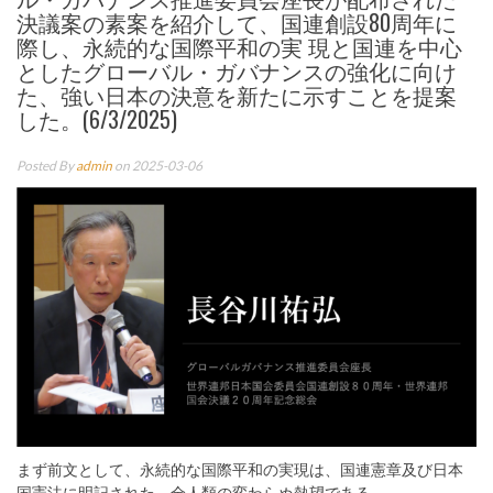
決議案の素案を紹介して、国連創設80周年に
際し、永続的な国際平和の実 現と国連を中心
としたグローバル・ガバナンスの強化に向け
た、強い日本の決意を新たに示すことを提案
した。(6/3/2025)
Posted By
admin
on 2025-03-06
まず前文として、永続的な国際平和の実現は、国連憲章及び日本
国憲法に明記された、全人類の変わらぬ熱望である。