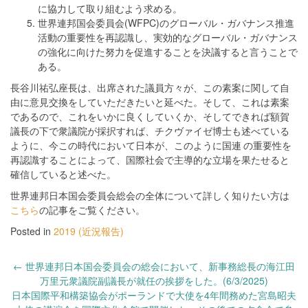
に協力して取り組むよう求める。
世界連邦国会委員会(WFPC)のグローバル・ガバナンス推進
活動の重要性を再認識し、実効的なグローバル・ガバナンス
の強化に向けた努力を促進することを決議すると言うことで
ある。
長谷川祐弘座長は、出席された議員方々が、この素案に関して自
由に意見交換をしていただきたいと延べた。そして、これは素案
であるので、これをいかに良くしていくか、そしてできれば額賀
議長の下で衆議院が採択すれば、チクヴァイゼ博士も述べている
ように、今この時代において日本が、このように国連 の重要性を
再認識することによって、国際社会で主導的な立場を果たせると
確信していると述べた。
世界連邦日本国会委員会総会の全体について詳しく知りたい方は
こちら
の記事をご覧ください。
Posted in
2019 (近況報告)
Post
←
世界連邦日本国会委員会の総会において、新事務総長の海江田
navigation
万里元衆議院副議長が就任の挨拶をした。(6/3/2025)
日本国際平和構築協会がポーランドで大使を4年間務めた宮島昭夫