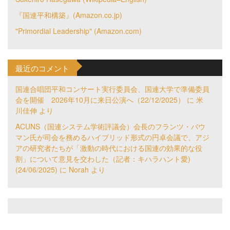
『国連平和構築』(Amazon.co.jp)
"Primordial Leadership" (Amazon.com)
最近のコメント
国連合唱団平和コンサート実行委員会、国連大学で準備委員
会を開催 2026年10月に来日公演へ（22/12/2025）
に
米
川佳伸
より
ACUNS（国連システム学術評議会）会長のフランツ・バウ
マン氏が司会を務めるハイブリッド形式の円卓会議で、アジ
アの研究者たちが「激動の時代における国連の効果的な役
割」について意見を交わした（記者：キハラハント愛)
(24/06/2025)
に
Norah
より