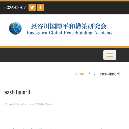
Skip
2026-08-07
to
content
Toggle
navigation
Home
/
/
east-timor9
east-timor9
Posted By
admin
on 2008-10-08