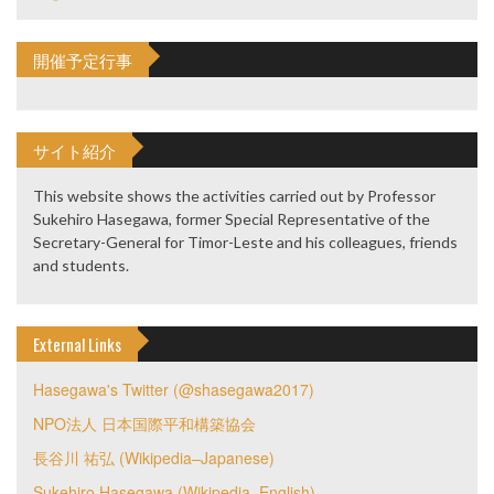
開催予定行事
サイト紹介
This website shows the activities carried out by Professor
Sukehiro Hasegawa, former Special Representative of the
Secretary-General for Timor-Leste and his colleagues, friends
and students.
External Links
Hasegawa's Twitter (@shasegawa2017)
NPO法人 日本国際平和構築協会
長谷川 祐弘 (Wikipedia–Japanese)
Sukehiro Hasegawa (Wikipedia–English)