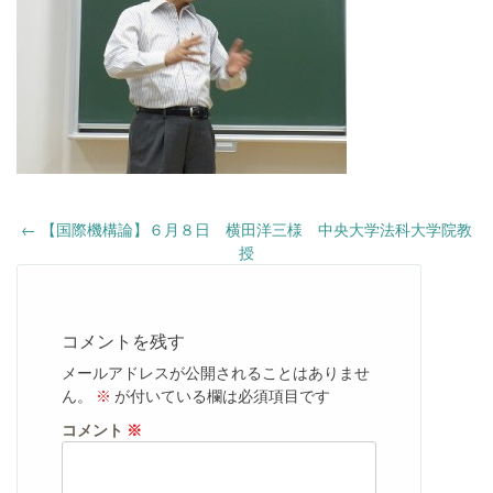
Post
←
【国際機構論】６月８日 横田洋三様 中央大学法科大学院教
navigation
授
コメントを残す
メールアドレスが公開されることはありませ
ん。
※
が付いている欄は必須項目です
コメント
※