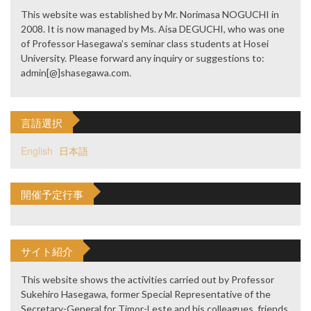
This website was established by Mr. Norimasa NOGUCHI in
2008. It is now managed by Ms. Aisa DEGUCHI, who was one
of Professor Hasegawa’s seminar class students at Hosei
University. Please forward any inquiry or suggestions to:
admin[@]shasegawa.com.
言語選択
English
日本語
開催予定行事
サイト紹介
This website shows the activities carried out by Professor
Sukehiro Hasegawa, former Special Representative of the
Secretary-General for Timor-Leste and his colleagues, friends