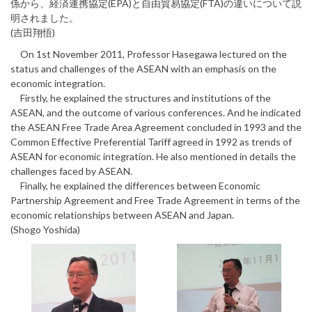
係から、経済連携協定(EPA)と自由貿易協定(FTA)の違いについて説
明されました。
(吉田翔悟)
On 1st November 2011, Professor Hasegawa lectured on the
status and challenges of the ASEAN with an emphasis on the
economic integration.
Firstly, he explained the structures and institutions of the
ASEAN, and the outcome of various conferences. And he indicated
the ASEAN Free Trade Area Agreement concluded in 1993 and the
Common Effective Preferential Tariff agreed in 1992 as trends of
ASEAN for economic integration. He also mentioned in details the
challenges faced by ASEAN.
Finally, he explained the differences between Economic
Partnership Agreement and Free Trade Agreement in terms of the
economic relationships between ASEAN and Japan.
(Shogo Yoshida)