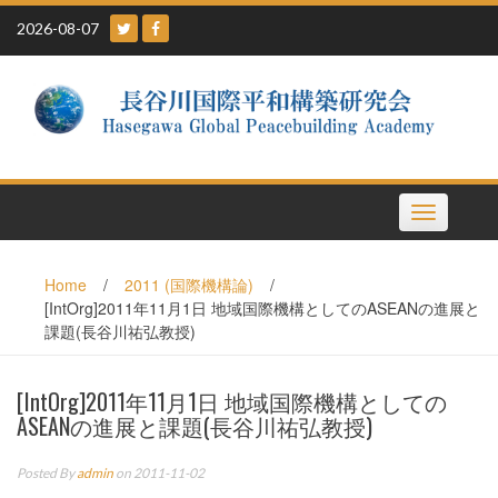
Skip
2026-08-07
to
content
Toggle
navigation
Home
/
2011 (国際機構論)
/
[IntOrg]2011年11月1日 地域国際機構としてのASEANの進展と
課題(長谷川祐弘教授)
[IntOrg]2011年11月1日 地域国際機構としての
ASEANの進展と課題(長谷川祐弘教授)
Posted By
admin
on 2011-11-02