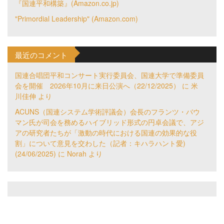
『国連平和構築』(Amazon.co.jp)
"Primordial Leadership" (Amazon.com)
最近のコメント
国連合唱団平和コンサート実行委員会、国連大学で準備委員
会を開催 2026年10月に来日公演へ（22/12/2025）
に
米
川佳伸
より
ACUNS（国連システム学術評議会）会長のフランツ・バウ
マン氏が司会を務めるハイブリッド形式の円卓会議で、アジ
アの研究者たちが「激動の時代における国連の効果的な役
割」について意見を交わした（記者：キハラハント愛)
(24/06/2025)
に
Norah
より