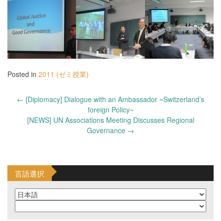
Posted in
2011 (ゼミ授業)
Post
←
[Diplomacy] Dialogue with an Ambassador ~Switzerland’s
navigation
foreign Policy~
[NEWS] UN Associations Meeting Discusses Regional
Governance
→
言語選択