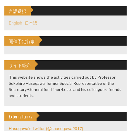
言語選択
English
日本語
開催予定行事
サイト紹介
This website shows the activities carried out by Professor
Sukehiro Hasegawa, former Special Representative of the
Secretary-General for Timor-Leste and his colleagues, friends
and students.
External Links
Hasegawa's Twitter (@shasegawa2017)