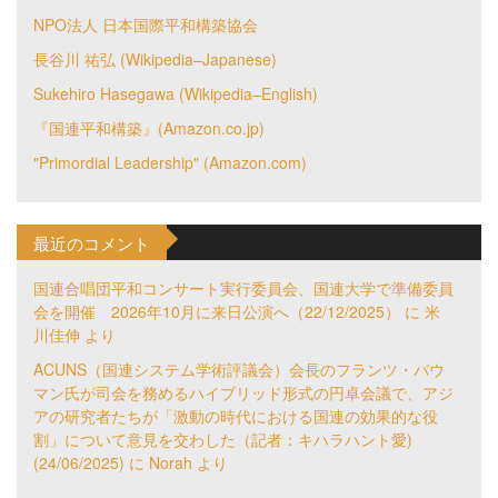
NPO法人 日本国際平和構築協会
長谷川 祐弘 (Wikipedia–Japanese)
Sukehiro Hasegawa (Wikipedia–English)
『国連平和構築』(Amazon.co.jp)
"Primordial Leadership" (Amazon.com)
最近のコメント
国連合唱団平和コンサート実行委員会、国連大学で準備委員
会を開催 2026年10月に来日公演へ（22/12/2025）
に
米
川佳伸
より
ACUNS（国連システム学術評議会）会長のフランツ・バウ
マン氏が司会を務めるハイブリッド形式の円卓会議で、アジ
アの研究者たちが「激動の時代における国連の効果的な役
割」について意見を交わした（記者：キハラハント愛)
(24/06/2025)
に
Norah
より