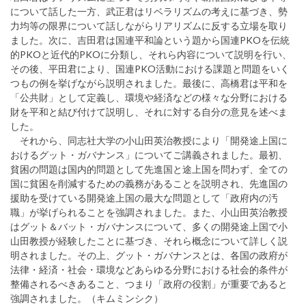
について話した一方、武正君はリベラリズムの考えに基づき、勢
力均等の限界について話しながらリアリズムに反する立場を取り
ました。次に、吉田君は国連平和論という題から国連PKOを伝統
的PKOと近代的PKOに分類し、それら内容について説明を行い、
その後、平田君により、国連PKO活動における課題と問題をいく
つもの例を挙げながら説明されました。最後に、高橋君は平和を
「公共財」として定義し、環境や経済などの様々な分野における
財を平和と結び付けて説明し、それに対する自分の意見を述べま
した。
それから、同志社大学の小山田英治教授により「開発途上国に
おけるグット・ガバナンス」についてご講義されました。最初、
貧困の問題は国内的問題として先進国と途上国を問わず、全ての
国に貧困を削減するための義務があることを説明され、先進国の
援助を受けている開発途上国の最大な問題として「政府内の汚
職」が挙げられることを強調されました。また、小山田英治教授
はグット＆バット・ガバナンスについて、多くの開発途上国で小
山田教授が経験したことに基づき、それら概念について詳しく説
明されました。その上、グット・ガバナンスとは、各国の政府が
法律・経済・社会・環境などあらゆる分野における社会的条件が
整備されるべきあること、つまり「政府の役割」が重要であると
強調されました。（キムミンシク）