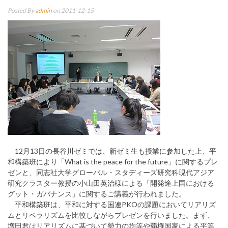
Posted By
admin
on 2011-12-15
12月13日の長谷川ゼミでは、新ゼミ生も授業に参加した上、平
和構築班により「What is the peace for the future」に関するプレ
ゼンと、同志社大学グローバル・スタディーズ研究科現代アジア
研究クラスター教授の小山田英治様による「開発途上国における
グット・ガバナンス」に関するご講義が行われました。
平和構築班は、平和に対する国連PKOの課題においてリアリズ
ムとリベラリズムを比較しながらプレゼンを行いました。まず、
増田君はリアリズムに基づいて勢力の均等や覇権国家による平等