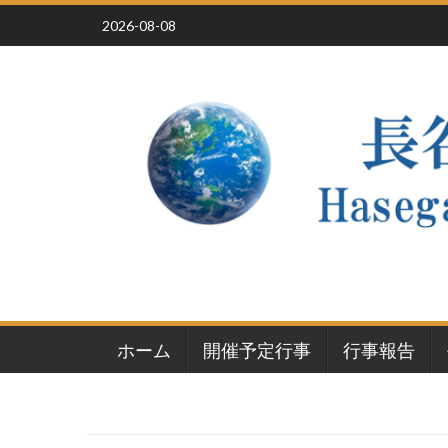
Skip
2026-08-08
to
content
ホーム
開催予定行事
行事報告