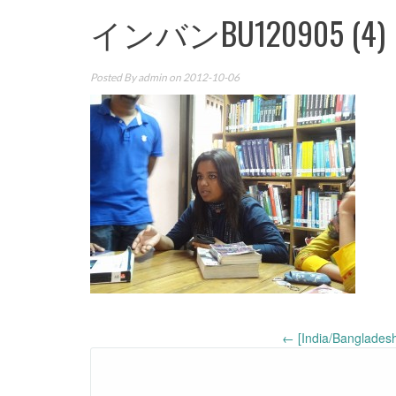
インバンBU120905 (4)
Posted By
admin
on 2012-10-06
Post
←
[India/Bangladesh
navigation