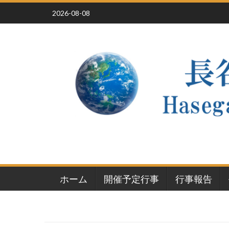
Skip
2026-08-08
to
content
ホーム
開催予定行事
行事報告