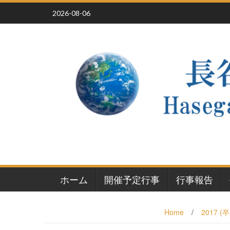
Skip
2026-08-06
to
content
ホーム
開催予定行事
行事報告
Home
/
2017 (