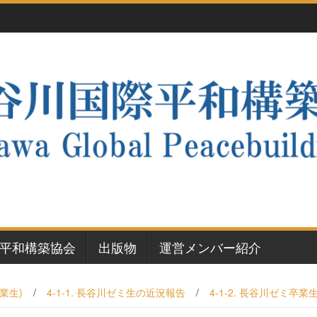
平和構築協会
出版物
運営メンバー紹介
卒業生)
/
4-1-1. 長谷川ゼミ生の近況報告
/
4-1-2. 長谷川ゼミ卒業