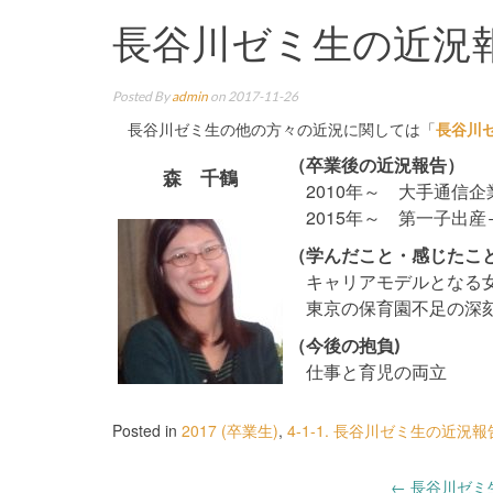
長谷川ゼミ生の近況報告――
Posted By
admin
on 2017-11-26
長谷川ゼミ生の他の方々の近況に関しては「
長谷川
（卒業後の近況報告）
森 千鶴
2010年～ 大手通信
2015年～ 第一子出産
（学んだこと・感じたこ
キャリアモデルとなる女
東京の保育園不足の深刻
（今後の抱負)
仕事と育児の両立
Posted in
2017 (卒業生)
,
4-1-1. 長谷川ゼミ生の近況報
←
長谷川ゼミ生の