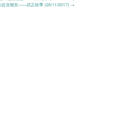
況報告――武正桂季 (26/11/2017)
→