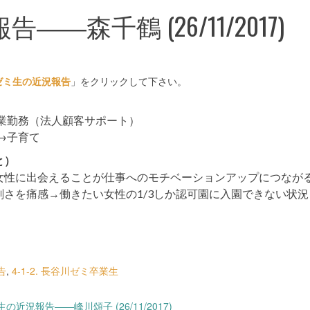
森千鶴 (26/11/2017)
ゼミ生の近況報告
」をクリックして下さい。
企業勤務（法人顧客サポート）
→子育て
と）
性に出会えることが仕事へのモチベーションアップにつなが
さを痛感→働きたい女性の1/3しか認可園に入園できない状況
告
,
4-1-2. 長谷川ゼミ卒業生
近況報告――峰川頌子 (26/11/2017)