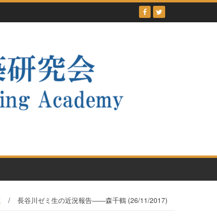
生
/
長谷川ゼミ生の近況報告――森千鶴 (26/11/2017)