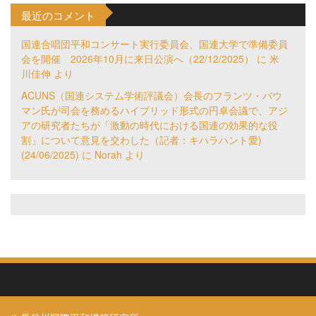
最近のコメント
国連合唱団平和コンサート実行委員会、国連大学で準備委員
会を開催 2026年10月に来日公演へ（22/12/2025）
に
米
川佳伸
より
ACUNS（国連システム学術評議会）会長のフランツ・バウ
マン氏が司会を務めるハイブリッド形式の円卓会議で、アジ
アの研究者たちが「激動の時代における国連の効果的な役
割」について意見を交わした（記者：キハラハント愛)
(24/06/2025)
に
Norah
より