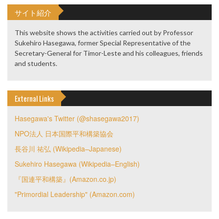
サイト紹介
This website shows the activities carried out by Professor
Sukehiro Hasegawa, former Special Representative of the
Secretary-General for Timor-Leste and his colleagues, friends
and students.
External Links
Hasegawa's Twitter (@shasegawa2017)
NPO法人 日本国際平和構築協会
長谷川 祐弘 (Wikipedia–Japanese)
Sukehiro Hasegawa (Wikipedia–English)
『国連平和構築』(Amazon.co.jp)
"Primordial Leadership" (Amazon.com)