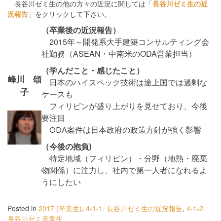
長谷川ゼミ生の他の方々の近況に関しては「
長谷川ゼミ生の近
況報告
」をクリックして下さい。
（卒業後の近況報告）
2015年～開発系大手建築コンサルティング会
社勤務（ASEAN・中南米のODA営業担当）
（学んだこと・感じたこと）
峰川 頌
日本のハイスペック技術は途上国では過剰な
子
ケースも
フィリピンが盛り上がりを見せており、今後
要注目
ODA案件は日本政府の政策方針が強く影響
（今後の抱負)
特定地域（フィリピン）・分野（地熱・廃棄
物関係）に注力し、社内で第一人者になれるよ
うにしたい
Posted in
2017 (卒業生)
,
4-1-1. 長谷川ゼミ生の近況報告
,
4-1-2.
長谷川ゼミ卒業生