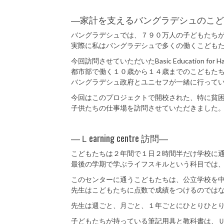
―家計を支えるバングラデシュのこど
バングラデシュでは、７９０万人の子どもたち
実際に私はバングラデシュで多くの働くこども
今回訪問させていただいたBasic Education for Hard-
都市部で働く１０歳から１４歳までのこどもた
バングラデシュ政府とユニセフが一緒に行って
今回はこのプロジェクトで開校された、特に貧
子供たちの仕事場を訪問させていただきました
―Ｌearning centre 訪問―
こどもたちは２年間で１日２時間半だけ学校に
最後の学期で学ぶライフスキルという科目では
このセンターに通うこどもたちは、公立学校を
先生はこどもたちに点数で成績をつけるのでは
先生は週ごと、月ごと、１年ごとにひとりひと
子どもたちが持っている筆記用具と教科書は、ＵＮ