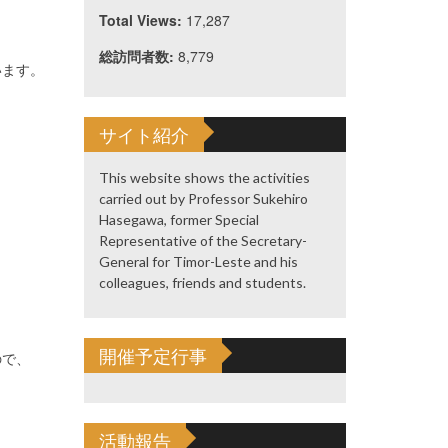
Total Views:
17,287
総訪問者数:
8,779
います。
サイト紹介
This website shows the activities
carried out by Professor Sukehiro
Hasegawa, former Special
Representative of the Secretary-
General for Timor-Leste and his
colleagues, friends and students.
開催予定行事
ので、
活動報告