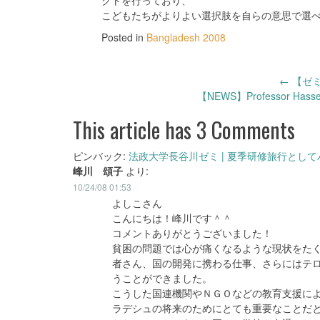
クトを行っており、
こどもたちがよりよい選択肢を自らの意思で選
Posted in
Bangladesh 2008
Post
←
【ゼミ
【NEWS】Professor Hassega
navigation
This article has 3 Comments
ピンバック:
法政大学長谷川ゼミ | 夏季研修旅行とし
峰川 頌子
より:
10/24/08 01:53
よしこさん
こんにちは！峰川です＾＾
コメントありがとうございました！
貧困の問題では心が痛くなるような現状をた
者さん、国の開発に携わる仕事、さらにはテ
うことができました。
こうした国連機関やＮＧＯなどの教育支援に
ラデシュの将来のためにとても重要なことだ