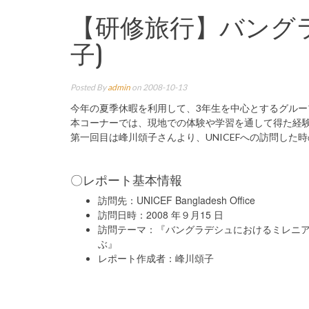
【研修旅行】バングラデッ
子)
Posted By
admin
on 2008-10-13
今年の夏季休暇を利用して、3年生を中心とするグル
本コーナーでは、現地での体験や学習を通して得た経
第一回目は峰川頌子さんより、UNICEFへの訪問した
〇レポート基本情報
訪問先：UNICEF Bangladesh Office
訪問日時：2008 年９月15 日
訪問テーマ：『バングラデシュにおけるミレニ
ぶ』
レポート作成者：峰川頌子