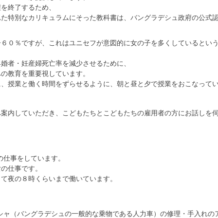
程を終了するため、
れた特別なカリキュラムにそった教科書は、バングラデシュ政府の公式
子６０％ですが、これはユニセフが意図的に女の子を多くしているとい
早婚者・妊産婦死亡率を減少させるために、
への教育を重要視しています。
に、授業と働く時間をずらせるように、朝と昼と夕で授業をおこなって
へ案内していただき、こどもたちとこどもたちの雇用者の方にお話しを
の仕事をしています。
女の仕事です。
って夜の８時くらいまで働いています。
キシャ（バングラデシュの一般的な乗物である人力車）の修理・手入れの