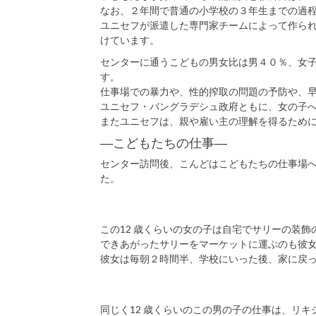
なお、２年間で普通の小学校の３年生までの過
ユニセフが派遣した専門家チームによって作ら
けています。
センターに通うこどもの男女比は男４０％、女
す。
仕事場での暴力や、性的搾取の問題の予防や、
ユニセフ・バングラデシュ政府ともに、女の子
またユニセフは、親や雇い主の理解を得るため
―こどもたちの仕事―
センター訪問後、こんどはこどもたちの仕事場
た。
この12 歳くらいの女の子は自宅でサリーの装飾
できあがったサリーをマーケットに運ぶのも彼
彼女は毎朝２時間半、学校にいった後、家に戻
同じく12 歳くらいのこの男の子の仕事は、リ