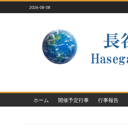
Skip
2026-08-08
to
content
ホーム
開催予定行事
行事報告