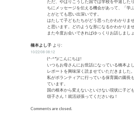
ただ、やはりこうした国では学校を中退したり
ちにメッセージを伝える機会があって、「学
とがとても思い出深いです。
はたして子どもたちがどう思ったかわかりま
と思います。どのような形になるかわかりま
また今度お会いできればゆっくりお話しまし
橋本よし子
より:
10/22/08 08:12
(^-^*)/こんにちは!
いつもお母さんにお世話になっている橋本よ
レポートを興味深く読ませていただきました
私がボランティアに行っている保育園の園長
ています。
国の根本から変えないといけない現状に子ど
頌子さん！就活頑張ってくださいね！
Comments are closed.