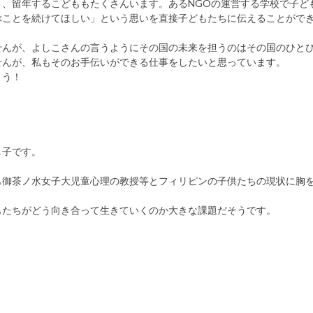
、留年するこどももたくさんいます。あるNGOの運営する学校で子ど
ぶことを続けてほしい」という思いを直接子どもたちに伝えることがで
せんが、よしこさんの言うようにその国の未来を担うのはその国のひと
せんが、私もそのお手伝いができる仕事をしたいと思っています。
ょう！
し子です。
。
も御茶ノ水女子大児童心理の教授等とフィリピンの子供たちの現状に胸
もたちがどう向き合って生きていくのか大きな課題だそうです。