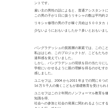
ントです。
雇い主の男性の話によると、普通アシスタント
この男の子が１日に扱うリキシャの数は平均約
リキシャ修理の男の子が稼ぐ月給は５００タカ（約
少ないようにおもいましたか？多いとおもいま
バングラデッシュの貧困層の家庭では、このこ
私ははじめ、このプロジェクトが、こどもたち
違和感を覚えていました。
しかし、バングラデシュの現状を目の当たりに
学校にいかせるように親の理解を得るのがむす
感しました。
ユニセフは、2004 から2011 年までの間に６
16 万５千人の働くこどもが基礎教育を受けら
ユニセフはこの２年間のノンフォーマル教育を
知識を得、
社会への参加と社会の発展に関われるようにす