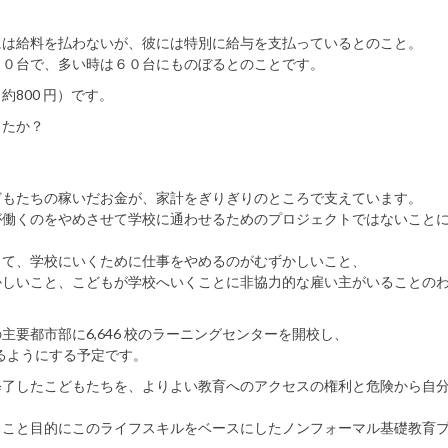
には給料を払わないが、彼には特別に給与を支払っているとのこと。
２０台で、多い時は６０台にものぼるとのことです。
800 円）です。
したか？
どもたちの稼いだお金が、家計をぎりぎりのところで支えています。
が働くのをやめさせて学校に通わせるためのプロジェクトではないこと
して、学校にいくために仕事をやめるのがむずかしいこと、
かしいこと、こどもが学校へいくことに非協力的な雇い主がいることの
つの主要都市部に6,646 校のラーニングセンターを開校し、
れるようにする予定です。
修了したこどもたちを、よりよい教育へのアクセスの権利と危険から自
ること目的にこのライフスキルをベースにしたノンフォーマル基礎教育