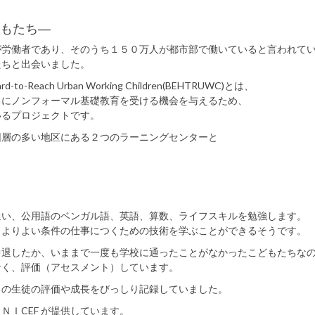
もたち―
が労働者であり、そのうち１５０万人が都市部で働いていると言われて
たちと出会いました。
to-Reach Urban Working Children(BEHTRUWC)とは、
ちにノンフォーマル基礎教育を受ける機会を与えるため、
いるプロジェクトです。
困層の多い地区にある２つのラーニングセンターと
。
通い、公用語のベンガル語、英語、算数、ライフスキルを勉強します。
、よりよい条件の仕事につくための技術を学ぶことができるそうです。
中退したか、いままで一度も学校に通ったことがなかったこどもたちな
なく、評価（アセスメント）しています。
りの生徒の評価や成長をびっしり記録していました。
ＩCEF が提供しています。