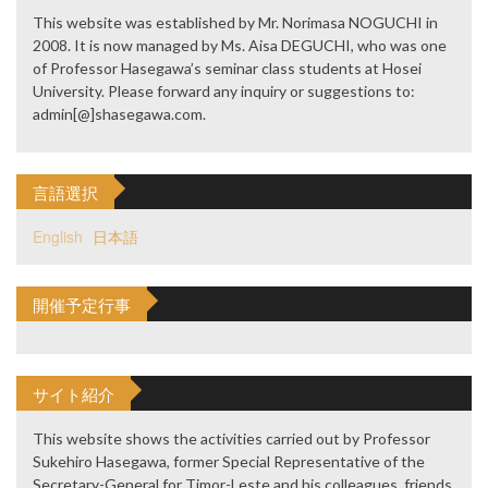
This website was established by Mr. Norimasa NOGUCHI in
2008. It is now managed by Ms. Aisa DEGUCHI, who was one
of Professor Hasegawa’s seminar class students at Hosei
University. Please forward any inquiry or suggestions to:
admin[@]shasegawa.com.
言語選択
English
日本語
開催予定行事
サイト紹介
This website shows the activities carried out by Professor
Sukehiro Hasegawa, former Special Representative of the
Secretary-General for Timor-Leste and his colleagues, friends