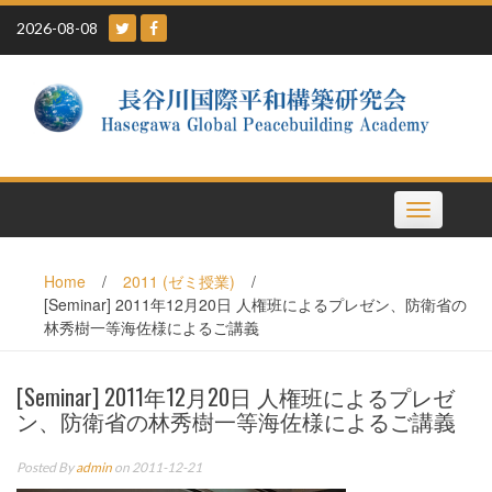
Skip
2026-08-08
to
content
Toggle
navigation
Home
/
2011 (ゼミ授業)
/
[Seminar] 2011年12月20日 人権班によるプレゼン、防衛省の
林秀樹一等海佐様によるご講義
[Seminar] 2011年12月20日 人権班によるプレゼ
ン、防衛省の林秀樹一等海佐様によるご講義
Posted By
admin
on 2011-12-21