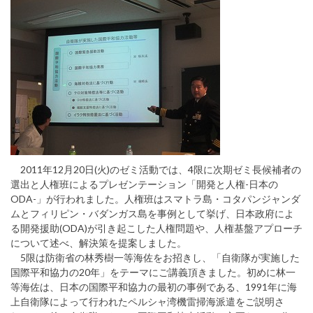
2011年12月20日(火)のゼミ活動では、4限に次期ゼミ長候補者の
選出と人権班によるプレゼンテーション「開発と人権-日本の
ODA-」が行われました。人権班はスマトラ島・コタパンジャンダ
ムとフィリピン・バダンガス島を事例として挙げ、日本政府によ
る開発援助(ODA)が引き起こした人権問題や、人権基盤アプローチ
について述べ、解決策を提案しました。
5限は防衛省の林秀樹一等海佐をお招きし、「自衛隊が実施した
国際平和協力の20年」をテーマにご講義頂きました。初めに林一
等海佐は、日本の国際平和協力の最初の事例である、1991年に海
上自衛隊によって行われたペルシャ湾機雷掃海派遣をご説明さ