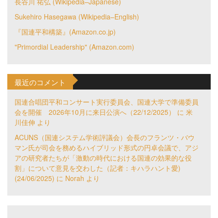
長谷川 祐弘 (Wikipedia–Japanese)
Sukehiro Hasegawa (Wikipedia–English)
『国連平和構築』(Amazon.co.jp)
"Primordial Leadership" (Amazon.com)
最近のコメント
国連合唱団平和コンサート実行委員会、国連大学で準備委員
会を開催 2026年10月に来日公演へ（22/12/2025）
に
米
川佳伸
より
ACUNS（国連システム学術評議会）会長のフランツ・バウ
マン氏が司会を務めるハイブリッド形式の円卓会議で、アジ
アの研究者たちが「激動の時代における国連の効果的な役
割」について意見を交わした（記者：キハラハント愛)
(24/06/2025)
に
Norah
より