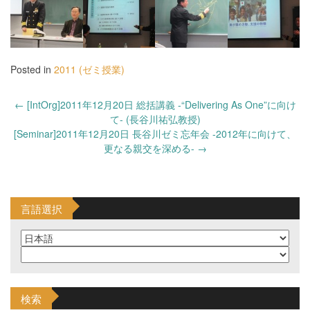
Posted in
2011 (ゼミ授業)
Post
←
[IntOrg]2011年12月20日 総括講義 -“Delivering As One”に向け
navigation
て- (長谷川祐弘教授)
[Seminar]2011年12月20日 長谷川ゼミ忘年会 -2012年に向けて、
更なる親交を深める-
→
言語選択
検索