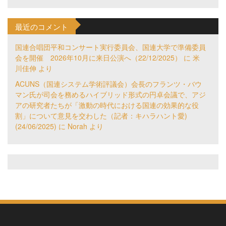
最近のコメント
国連合唱団平和コンサート実行委員会、国連大学で準備委員
会を開催 2026年10月に来日公演へ（22/12/2025）
に
米
川佳伸
より
ACUNS（国連システム学術評議会）会長のフランツ・バウ
マン氏が司会を務めるハイブリッド形式の円卓会議で、アジ
アの研究者たちが「激動の時代における国連の効果的な役
割」について意見を交わした（記者：キハラハント愛)
(24/06/2025)
に
Norah
より