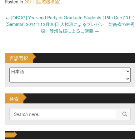
Posted in
2011 (国際機構論)
Post
←
[OBOG] Year-end Party of Graduate Students (18th Dec 2011)
navigation
[Seminar] 2011年12月20日 人権班によるプレゼン、防衛省の林秀
樹一等海佐様によるご講義
→
言語選択
検索