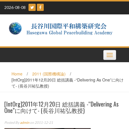
Skip
2026-08-08
to
content
Toggle
navigation
Home
/
2011 (国際機構論)
/
[IntOrg]2011年12月20日 総括講義 -“Delivering As One”に向け
て- (長谷川祐弘教授)
[IntOrg]2011年12月20日 総括講義 -“Delivering As
One”に向けて- (長谷川祐弘教授)
Posted By
admin
on 2011-12-21