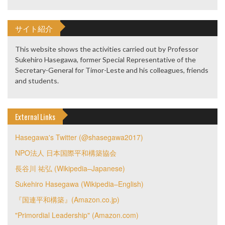
サイト紹介
This website shows the activities carried out by Professor
Sukehiro Hasegawa, former Special Representative of the
Secretary-General for Timor-Leste and his colleagues, friends
and students.
External Links
Hasegawa's Twitter (@shasegawa2017)
NPO法人 日本国際平和構築協会
長谷川 祐弘 (Wikipedia–Japanese)
Sukehiro Hasegawa (Wikipedia–English)
『国連平和構築』(Amazon.co.jp)
"Primordial Leadership" (Amazon.com)