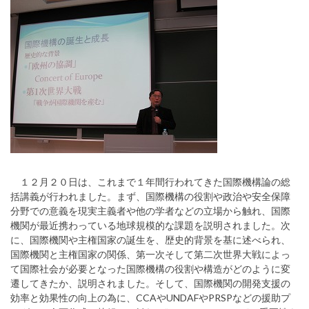
１２月２０日は、これまで１年間行われてきた国際機構論の総
括講義が行われました。まず、国際機構の役割や政治や安全保障
分野での意義を現実主義者や他の学者などの立場から触れ、国際
機関が最近携わっている地球規模的な課題を説明されました。次
に、国際機関や主権国家の誕生を、歴史的背景を基に述べられ、
国際機関と主権国家の関係、第一次そして第二次世界大戦によっ
て国際社会が必要となった国際機構の役割や構造がどのように変
遷してきたか、説明されました。そして、国際機関の開発支援の
効率と効果性の向上の為に、CCAやUNDAFやPRSPなどの援助プ