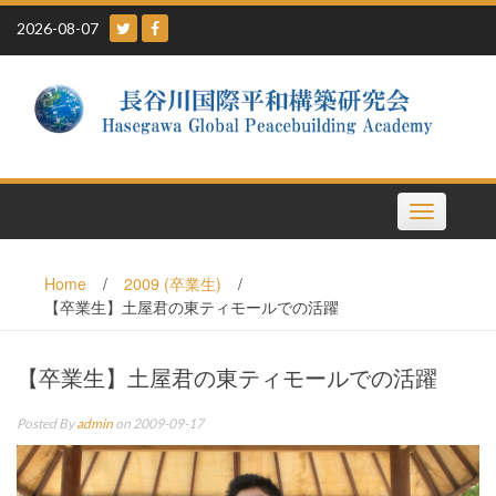
Skip
2026-08-07
to
content
Toggle
navigation
Home
/
2009 (卒業生)
/
【卒業生】土屋君の東ティモールでの活躍
【卒業生】土屋君の東ティモールでの活躍
Posted By
admin
on 2009-09-17