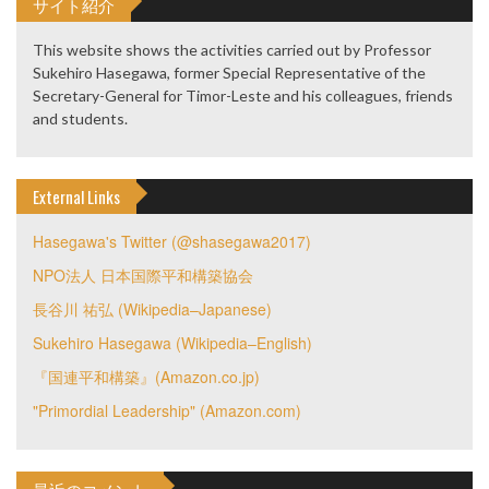
サイト紹介
This website shows the activities carried out by Professor
Sukehiro Hasegawa, former Special Representative of the
Secretary-General for Timor-Leste and his colleagues, friends
and students.
External Links
Hasegawa's Twitter (@shasegawa2017)
NPO法人 日本国際平和構築協会
長谷川 祐弘 (Wikipedia–Japanese)
Sukehiro Hasegawa (Wikipedia–English)
『国連平和構築』(Amazon.co.jp)
"Primordial Leadership" (Amazon.com)
最近のコメント