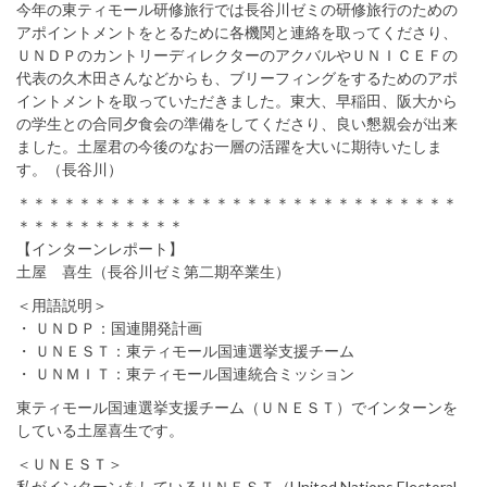
今年の東ティモール研修旅行では長谷川ゼミの研修旅行のための
アポイントメントをとるために各機関と連絡を取ってくださり、
ＵＮＤＰのカントリーディレクターのアクバルやＵＮＩＣＥＦの
代表の久木田さんなどからも、ブリーフィングをするためのアポ
イントメントを取っていただきました。東大、早稲田、阪大から
の学生との合同夕食会の準備をしてくださり、良い懇親会が出来
ました。土屋君の今後のなお一層の活躍を大いに期待いたしま
す。（長谷川）
＊＊＊＊＊＊＊＊＊＊＊＊＊＊＊＊＊＊＊＊＊＊＊＊＊＊＊＊＊
＊＊＊＊＊＊＊＊＊＊＊
【インターンレポート】
土屋 喜生（長谷川ゼミ第二期卒業生）
＜用語説明＞
・ ＵＮＤＰ：国連開発計画
・ ＵＮＥＳＴ：東ティモール国連選挙支援チーム
・ ＵＮＭＩＴ：東ティモール国連統合ミッション
東ティモール国連選挙支援チーム（ＵＮＥＳＴ）でインターンを
している土屋喜生です。
＜ＵＮＥＳＴ＞
私がインターンをしているＵＮＥＳＴ（United Nations Electoral