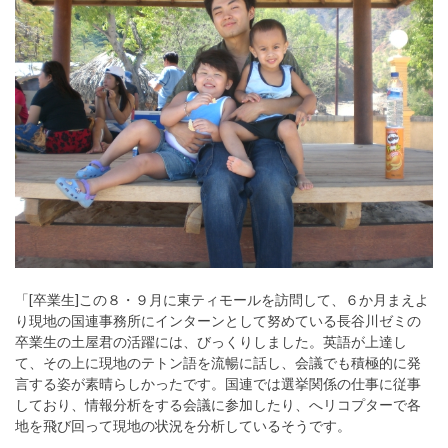
「[卒業生]この８・９月に東ティモールを訪問して、６か月まえよ
り現地の国連事務所にインターンとして努めている長谷川ゼミの
卒業生の土屋君の活躍には、びっくりしました。英語が上達し
て、その上に現地のテトン語を流暢に話し、会議でも積極的に発
言する姿が素晴らしかったです。国連では選挙関係の仕事に従事
しており、情報分析をする会議に参加したり、へリコプターで各
地を飛び回って現地の状況を分析しているそうです。