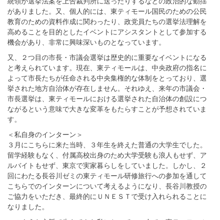
統領が選挙法案を上告裁判所に送ったりするなどの政治的な動揺
がありました。又、個人的には、東ティモール国民のための公民
教育のための資料作成に関わったり、政党員たちの選挙法理解を
高めることを目的としたイベントにアシスタントとして参加する
機会があり、非常に興味深いものとなっています。
又、２つ目の市長・市議会選挙は歴史的に重要なイベントになる
と考えられています。現在、東ティモールは、中央政府の指名に
よって市長たちが任命される中央集権的な体制をとっており、選
挙された地方自治体が存在しません。それゆえ、来年の市議会・
市長選挙は、東ティモールにおける選挙された自治体の創設につ
ながるという意味で大きな変革をもたらすことが予想されていま
す。
＜私自身のインターン＞
３月にこちらに来た当時、３年生を終えた普通の大学生でした。
留学経験もなく、付属高校出身のため大学受験も浪人もせず、ア
ルバイトもせず、東京で実家暮らしをしていました。しかし、２
回にわたる長谷川ゼミの東ティモール研修旅行への参加を通して
こちらでのインターンについて考えるようになり、長谷川教授の
ご協力をいただき、最終的にＵＮＥＳＴで受け入れられることに
なりました。