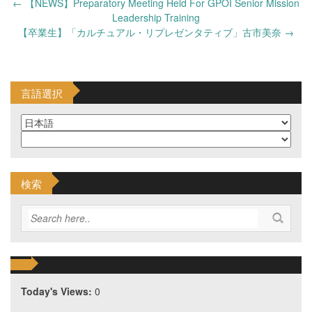
Post
←
【NEWS】Preparatory Meeting Held For GPOI Senior Mission
navigation
Leadership Training
【卒業生】「カルチュアル・リプレゼンタティブ」古市美奈
→
言語選択
検索
Today's Views:
0