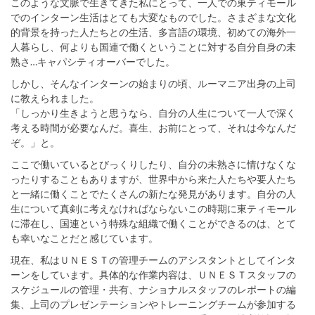
このような文脈で生きてきた私にとって、一人での東ティモール
でのインターン生活はとても大変なものでした。さまざまな文化
的背景を持った人たちとの生活、多言語の環境、初めての海外一
人暮らし、何よりも国連で働くということに対する自分自身の未
熟さ…キャパシティオーバーでした。
しかし、そんなインターンの始まりの頃、ルーマニア出身の上司
に教えられました。
「しっかり生きようと思うなら、自分の人生について一人で深く
考える時間が必要なんだ。喜生、お前にとって、それは今なんだ
ぞ。」と。
ここで働いているとびっくりしたり、自分の未熟さに情けなくな
ったりすることもありますが、世界中から来た人たちや要人たち
と一緒に働くことでたくさんの新たな発見があります。自分の人
生について真剣に考えなければならないこの時期に東ティモール
に滞在し、国連という特殊な組織で働くことができるのは、とて
も幸いなことだと感じています。
現在、私はＵＮＥＳＴの管理チームのアシスタントとしてインタ
ーンをしています。具体的な作業内容は、ＵＮＥＳＴスタッフの
スケジュールの管理・共有、ナショナルスタッフのレポートの編
集、上司のプレゼンテーションやトレーニングチームが参加する