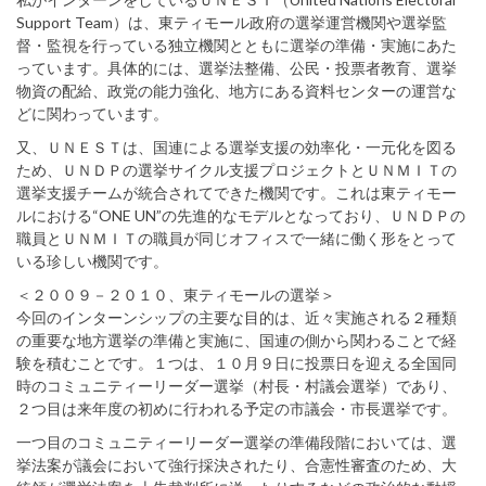
Support Team）は、東ティモール政府の選挙運営機関や選挙監
督・監視を行っている独立機関とともに選挙の準備・実施にあた
っています。具体的には、選挙法整備、公民・投票者教育、選挙
物資の配給、政党の能力強化、地方にある資料センターの運営な
どに関わっています。
又、ＵＮＥＳＴは、国連による選挙支援の効率化・一元化を図る
ため、ＵＮＤＰの選挙サイクル支援プロジェクトとＵＮＭＩＴの
選挙支援チームが統合されてできた機関です。これは東ティモー
ルにおける“ONE UN”の先進的なモデルとなっており、ＵＮＤＰの
職員とＵＮＭＩＴの職員が同じオフィスで一緒に働く形をとって
いる珍しい機関です。
＜２００９－２０１０、東ティモールの選挙＞
今回のインターンシップの主要な目的は、近々実施される２種類
の重要な地方選挙の準備と実施に、国連の側から関わることで経
験を積むことです。１つは、１０月９日に投票日を迎える全国同
時のコミュニティーリーダー選挙（村長・村議会選挙）であり、
２つ目は来年度の初めに行われる予定の市議会・市長選挙です。
一つ目のコミュニティーリーダー選挙の準備段階においては、選
挙法案が議会において強行採決されたり、合憲性審査のため、大