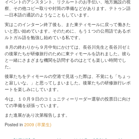
イベントのアシスタント、リクルートのお手伝い、地方施設の視
察、その他コピー取りや封筒の準備などがあります。テトゥン語
―日本語の通訳のようなこともしています。
実はこのインターン終了後も、また東ティモールに戻って働きた
いと思い始めています。そのために、もう１つの公用語であるポ
ルトガル語を勉強し始めている私です。
８月の終わりから９月中旬にかけては、長谷川先生と長谷川ゼミ
の後輩たちが研修旅行のために東ティモールを訪れました。彼ら
と一緒にさまざまな機関を訪問するのはとても楽しい時間でし
た。
後輩たちをティモールの空港で見送った際は、不覚にも「ちょっ
と寂しいな。」と思ってしまいました。後輩たちの研修旅行レポ
ートを楽しみにしています。
今は、１０月９日のコミュニティーリーダー選挙の投票日に向け
ての準備を頑張っています。
また進展があり次第報告します。
Posted in
2009 (卒業生)