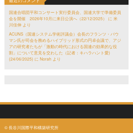
国連合唱団平和コンサート実行委員会、国連大学で準備委員
会を開催 2026年10月に来日公演へ（22/12/2025）
に
米
川佳伸
より
ACUNS（国連システム学術評議会）会長のフランツ・バウ
マン氏が司会を務めるハイブリッド形式の円卓会議で、アジ
アの研究者たちが「激動の時代における国連の効果的な役
割」について意見を交わした（記者：キハラハント愛)
(24/06/2025)
に
Norah
より
© 長谷川国際平和構築研究所