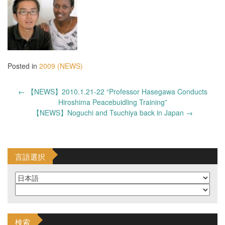
Posted in
2009 (NEWS)
Post
←
【NEWS】2010.1.21-22 “Professor Hasegawa Conducts
navigation
Hiroshima Peacebuidling Training”
【NEWS】Noguchi and Tsuchiya back in Japan
→
言語選択
検索