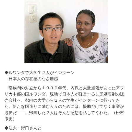
◆ルワンダで大学生２人がインターン
日本人の存在感のなさ痛感
部族間の対立から１９９０年代、内戦と大量虐殺があったアフ
リカ中部の国ルワンダ。現地で日本人が経営するし尿処理剤の販
売会社へ、都内の大学から２人の学生がインターンに行ってき
た。新たな国造りに励む人々のためには、援助だけでなく事業が
必要だ――。帰国した２人はそんな感想を話してくれた。（松村
康史）
◆法大・野口さんと