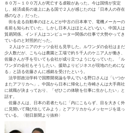
８０万～１００万人が死亡する虐殺があった。今は国情が安定
し、経済成長の途上にある国で２人が感じたのは「日本人の存在
感のなさ」だった。
街を走る自動車のほとんどが中古の日本車で、電機メーカーの
名前も知られていた。しかし日本人はほとんどいない。中国人は
貿易関係、インド人はコンピューター関係の仕事で大勢やってき
ているのと対照的だった。
２人はケニアのナッツ会社も見学した。ルワンダの会社はまだ
少人数だが、こちらは農園と工場で約５千人のケニア人が働き、
佐藤さんが手を引いても会社が成り立つようになっていた。「ル
ワンダの会社もそうしたい。援助よりビジネスが現地のためにな
る」と語る佐藤さんに感銘を受けたという。
法学部政治学科で国際開発論を学んでいる野口さんは「いつか
またアフリカへ」。中国から日本に帰化した寺崎さんは大手商社
に就職が決まっており、「ぜひこの体験を仕事に生かしたい」と
話す。
佐藤さんは、日本の若者たちに「内にこもらず、目を大きく外
に見開いて飛び出してみよう」とアフリカからメッセージを送っ
ている。〈朝日新聞より抜粋〉