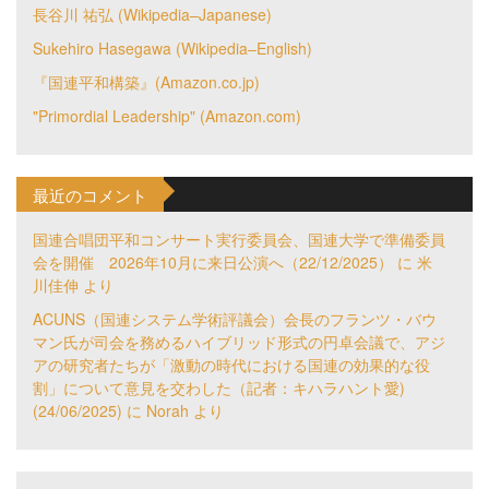
長谷川 祐弘 (Wikipedia–Japanese)
Sukehiro Hasegawa (Wikipedia–English)
『国連平和構築』(Amazon.co.jp)
"Primordial Leadership" (Amazon.com)
最近のコメント
国連合唱団平和コンサート実行委員会、国連大学で準備委員
会を開催 2026年10月に来日公演へ（22/12/2025）
に
米
川佳伸
より
ACUNS（国連システム学術評議会）会長のフランツ・バウ
マン氏が司会を務めるハイブリッド形式の円卓会議で、アジ
アの研究者たちが「激動の時代における国連の効果的な役
割」について意見を交わした（記者：キハラハント愛)
(24/06/2025)
に
Norah
より