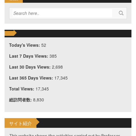
Today's Views:
52
Last 7 Days Views:
385
Last 30 Days Views:
2,698
Last 365 Days Views:
17,345
Total Views:
17,345
総訪問者数:
8,830
サイト紹介
This website shows the activities carried out by Professor