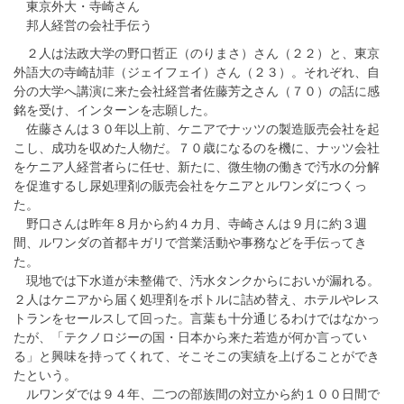
東京外大・寺崎さん
邦人経営の会社手伝う
２人は法政大学の野口哲正（のりまさ）さん（２２）と、東京
外語大の寺崎劼菲（ジェイフェイ）さん（２３）。それぞれ、自
分の大学へ講演に来た会社経営者佐藤芳之さん（７０）の話に感
銘を受け、インターンを志願した。
佐藤さんは３０年以上前、ケニアでナッツの製造販売会社を起
こし、成功を収めた人物だ。７０歳になるのを機に、ナッツ会社
をケニア人経営者らに任せ、新たに、微生物の働きで汚水の分解
を促進するし尿処理剤の販売会社をケニアとルワンダにつくっ
た。
野口さんは昨年８月から約４カ月、寺崎さんは９月に約３週
間、ルワンダの首都キガリで営業活動や事務などを手伝ってき
た。
現地では下水道が未整備で、汚水タンクからにおいが漏れる。
２人はケニアから届く処理剤をボトルに詰め替え、ホテルやレス
トランをセールスして回った。言葉も十分通じるわけではなかっ
たが、「テクノロジーの国・日本から来た若造が何か言ってい
る」と興味を持ってくれて、そこそこの実績を上げることができ
たという。
ルワンダでは９４年、二つの部族間の対立から約１００日間で