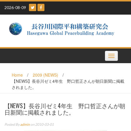
Skip
2026-08-09
to
content
Toggle
navigation
Home
/
2009 (NEWS)
/
【NEWS】長谷川ゼミ4年生 野口哲正さんが朝日新聞に掲載
されました。
【NEWS】長谷川ゼミ4年生 野口哲正さんが朝
日新聞に掲載されました。
Posted By
admin
on 2010-03-01