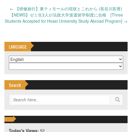
Post
←
【研修旅行】東ティモールの現状とこれから (長谷川彩香)
navigation
【NEWS】ゼミ生3人が法政大学派遣留学制度に合格 [Three
Students Accepted for Hosei University Study Abroad Program]
→
LANGUAGE
Search
Today's Views:
52