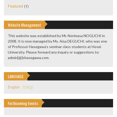
Featured
(1)
Website Management
This website was established by Mr. Norimasa NOGUCHI in
2008. It is now managed by Ms. Aisa DEGUCHI, who was one
of Professor Hasegawa’s seminar class students at Hosei
University. Please forward any inquiry or suggestions to:
admin[@]shasegawa.com.
LANGUAGE
English
日本語
Forthcoming Events