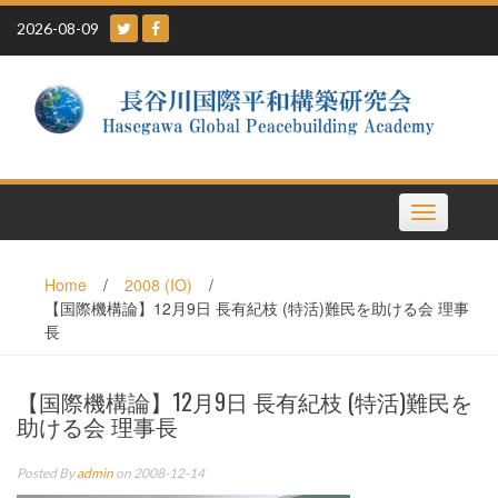
Skip
2026-08-09
to
content
Toggle
navigation
Home
/
2008 (IO)
/
【国際機構論】12月9日 長有紀枝 (特活)難民を助ける会 理事
長
【国際機構論】12月9日 長有紀枝 (特活)難民を
助ける会 理事長
Posted By
admin
on 2008-12-14