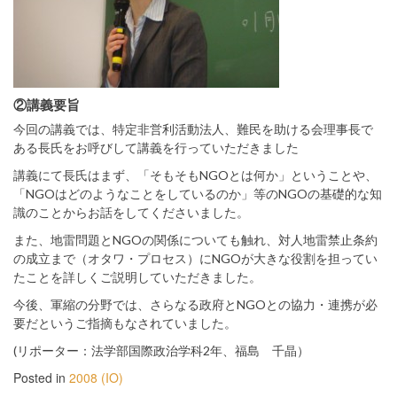
②講義要旨
今回の講義では、特定非営利活動法人、難民を助ける会理事長で
ある長氏をお呼びして講義を行っていただきました
講義にて長氏はまず、「そもそもNGOとは何か」ということや、
「NGOはどのようなことをしているのか」等のNGOの基礎的な知
識のことからお話をしてくださいました。
また、地雷問題とNGOの関係についても触れ、対人地雷禁止条約
の成立まで（オタワ・プロセス）にNGOが大きな役割を担ってい
たことを詳しくご説明していただきました。
今後、軍縮の分野では、さらなる政府とNGOとの協力・連携が必
要だというご指摘もなされていました。
(リポーター：法学部国際政治学科2年、福島 千晶）
Posted in
2008 (IO)