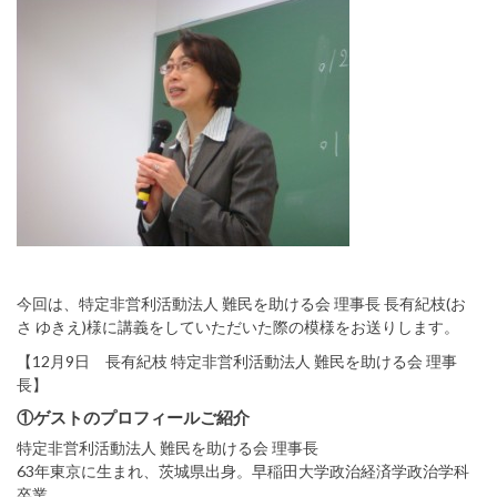
今回は、特定非営利活動法人 難民を助ける会 理事長 長有紀枝(お
さ ゆきえ)様に講義をしていただいた際の模様をお送りします。
【12月9日 長有紀枝 特定非営利活動法人 難民を助ける会 理事
長】
①ゲストのプロフィールご紹介
特定非営利活動法人 難民を助ける会 理事長
63年東京に生まれ、茨城県出身。早稲田大学政治経済学政治学科
卒業。