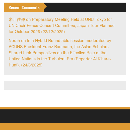
Recent Comments
米川佳伸
on
Preparatory Meeting Held at UNU Tokyo for
UN Choir Peace Concert Committee; Japan Tour Planned
for October 2026 (22/12/2025)
Norah
on
In a Hybrid Roundtable session moderated by
ACUNS President Franz Baumann, the Asian Scholars
Shared their Perspectives on the Effective Role of the
United Nations in the Turbulent Era (Reporter Ai Kihara-
Hunt). (24/6/2025)