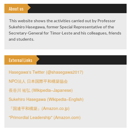
About us
This website shows the activities carried out by Professor
Sukehiro Hasegawa, former Special Representative of the
Secretary-General for Timor-Leste and his colleagues, friends
and students.
External Links
Hasegawa's Twitter (@shasegawa2017)
NPO法人 日本国際平和構築協会
長谷川 祐弘 (Wikipedia–Japanese)
Sukehiro Hasegawa (Wikipedia–English)
『国連平和構築』(Amazon.co.jp)
"Primordial Leadership" (Amazon.com)