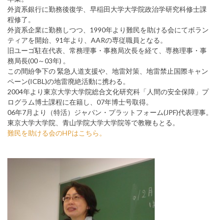
外資系銀行に勤務後復学、早稲田大学大学院政治学研究科修士課
程修了。
外資系企業に勤務しつつ、1990年より難民を助ける会にてボラン
ティアを開始、91年より、AARの専従職員となる。
旧ユーゴ駐在代表、常務理事・事務局次長を経て、専務理事・事
務局長(00～03年) 。
この間紛争下の 緊急人道支援や、地雷対策、地雷禁止国際キャン
ペーン(ICBL)の地雷廃絶活動に携わる。
2004年より東京大学大学院総合文化研究科「人間の安全保障」プ
ログラム博士課程に在籍し、07年博士号取得。
06年7月より（特活）ジャパン・プラットフォーム(JPF)代表理事。
東京大学大学院、青山学院大学大学院等で教鞭もとる。
難民を助ける会のHPはこちら。