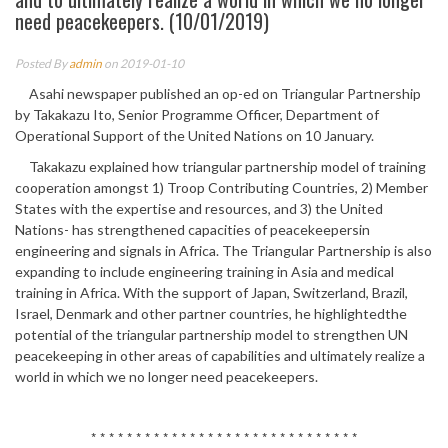
need peacekeepers. (10/01/2019)
Posted By
admin
on 2019-01-10
Asahi newspaper published an op-ed on Triangular Partnership
by Takakazu Ito, Senior Programme Officer, Department of
Operational Support of the United Nations on 10 January.
Takakazu explained how triangular partnership model of training
cooperation amongst 1) Troop Contributing Countries, 2) Member
States with the expertise and resources, and 3) the United
Nations- has strengthened capacities of peacekeepersin
engineering and signals in Africa. The Triangular Partnership is also
expanding to include engineering training in Asia and medical
training in Africa. With the support of Japan, Switzerland, Brazil,
Israel, Denmark and other partner countries, he highlightedthe
potential of the triangular partnership model to strengthen UN
peacekeeping in other areas of capabilities and ultimately realize a
world in which we no longer need peacekeepers.
* * * * * * * * * * * * * * * * * * * * * * * * * * * * * *