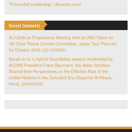
"Primordial Leadership" (Amazon.com)
Recent Comments
米川佳伸
on
Preparatory Meeting Held at UNU Tokyo for
UN Choir Peace Concert Committee; Japan Tour Planned
for October 2026 (22/12/2025)
Norah
on
In a Hybrid Roundtable session moderated by
ACUNS President Franz Baumann, the Asian Scholars
Shared their Perspectives on the Effective Role of the
United Nations in the Turbulent Era (Reporter Ai Kihara-
Hunt). (24/6/2025)