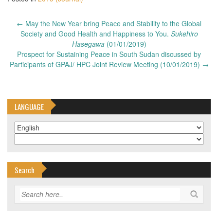
Post
←
May the New Year bring Peace and Stability to the Global
navigation
Society and Good Health and Happiness to You.
Sukehiro
Hasegawa
(01/01/2019)
Prospect for Sustaining Peace in South Sudan discussed by
Participants of GPAJ/ HPC Joint Review Meeting (10/01/2019)
→
LANGUAGE
Search