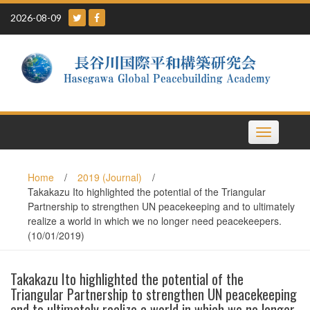
Skip
2026-08-09
to
content
Toggle
navigation
Home
/
2019 (Journal)
/
Takakazu Ito highlighted the potential of the Triangular
Partnership to strengthen UN peacekeeping and to ultimately
realize a world in which we no longer need peacekeepers.
(10/01/2019)
Takakazu Ito highlighted the potential of the
Triangular Partnership to strengthen UN peacekeeping
and to ultimately realize a world in which we no longer