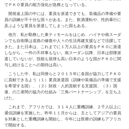
でＰＫＯ要員の能力強化が急務となっている。
開発途上国の中には、要員を派遣できても、装備品の準備や要
員の訓練が不十分な国々がある。また、飲酒運転や、性的暴行に
及ぶような要員を派遣してしまった国もある。
他方、私が勤務した東ティモールをはじめ、ハイチや南スーダ
ンでも自衛隊は道路の修復や人々の生活再建支援などで活躍して
きた。また日本は、これまでに１万人以上の要員をＰＫＯに派遣
しながら、一件の不祥事もない。南スーダン以降、日本は部隊派
遣していないが、技能も規律も高い日本のような国がＰＫＯに関
与し続けることへの期待は高い。
こうした中、私は同僚らと２０１５年に各国が協力してＰＫＯ
に貢献できるよう（１）要員派遣国（訓練や装備品の準備で支援
を希望する国）、（２）財政・人的貢献する支援国、（３）国
連、の三者間の協力の仕組み「三角パートナーシップ」を立ち上
げた。
これまで、アフリカでは、３１４人に重機訓練、２千人以上に
通信訓練を実施した。昨年１１月からは、主としてアジアの要員
を対象とした重機訓練も開始し、今年には医療の訓練もアフリカ
で開始する。