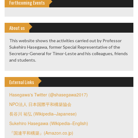
Forthcoming Events
About us
This website shows the activities carried out by Professor
Sukehiro Hasegawa, former Special Representative of the
Secretary-General for Timor-Leste and his colleagues, friends
and students.
External Links
Hasegawa's Twitter (@shasegawa2017)
NPO法人 日本国際平和構築協会
長谷川 祐弘 (Wikipedia–Japanese)
Sukehiro Hasegawa (Wikipedia–English)
『国連平和構築』(Amazon.co.jp)