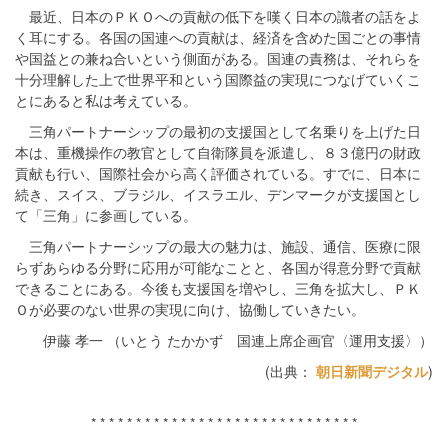
最近、日本のＰＫＯへの貢献の低下を嘆く日本の識者の話をよ
く耳にする。各国の国連への貢献は、経済を含めた国ごとの事情
や国益との兼ね合いという側面がある。国連の責務は、それらを
十分理解した上で世界平和という国際益の実現につなげていくこ
とにあると私は考えている。
三角パートナーシップの最初の支援国として名乗りを上げた日
本は、重機操作の教官として自衛隊員を派遣し、８３億円の財政
貢献も行い、国際社会から高く評価されている。すでに、日本に
続き、スイス、ブラジル、イスラエル、デンマークが支援国とし
て「三角」に参画している。
三角パートナーシップの最大の魅力は、施設、通信、医療に限
らずあらゆる分野に応用が可能なことと、各国が得意分野で貢献
できることにある。今後も支援国を増やし、三角を拡大し、ＰＫ
Ｏが必要のない世界の実現に向け、協働していきたい。
伊藤 孝一 （いとう たかかず 国連上席企画官〈運用支援〉）
(出典：
朝日新聞デジタル
)
* * * * * * * * * * * * * * * * * * * * * * * * * * * * * *