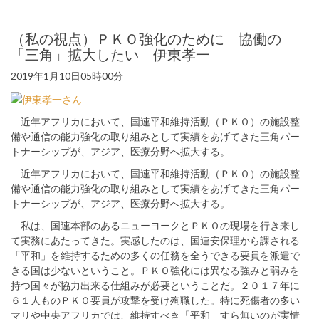
（私の視点）ＰＫＯ強化のために 協働の
「三角」拡大したい 伊東孝一
2019年1月10日05時00分
近年アフリカにおいて、国連平和維持活動（ＰＫＯ）の施設整
備や通信の能力強化の取り組みとして実績をあげてきた三角パー
トナーシップが、アジア、医療分野へ拡大する。
近年アフリカにおいて、国連平和維持活動（ＰＫＯ）の施設整
備や通信の能力強化の取り組みとして実績をあげてきた三角パー
トナーシップが、アジア、医療分野へ拡大する。
私は、国連本部のあるニューヨークとＰＫＯの現場を行き来し
て実務にあたってきた。実感したのは、国連安保理から課される
「平和」を維持するための多くの任務を全うできる要員を派遣で
きる国は少ないということ。ＰＫＯ強化には異なる強みと弱みを
持つ国々が協力出来る仕組みが必要ということだ。２０１７年に
６１人ものＰＫＯ要員が攻撃を受け殉職した。特に死傷者の多い
マリや中央アフリカでは、維持すべき「平和」すら無いのが実情