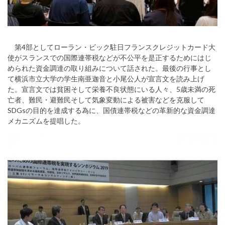
第4部としてローラン・ビック駐日フランスクレジットカード大
使がスランスでの国際連帯税などが不公平を是正するためにはじ
められた資金調達の取り組みについて話された。最後の行事とし
て横浜市立大学の学生南亜迦音と小尾公人が宣言文を読み上げ
た。宣言文では貧困そして栄養不良状態にいる人々、5歳未満の死
亡者、難民・避難民そして気象変動による被害などを克服して
SDGsの目的を達成する為に、国債連帯税などの革新的な資金調達
メカニズムを提唱した。