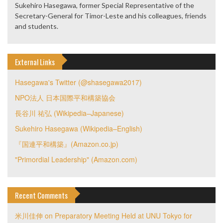
Sukehiro Hasegawa, former Special Representative of the
Secretary-General for Timor-Leste and his colleagues, friends
and students.
External Links
Hasegawa's Twitter (@shasegawa2017)
NPO法人 日本国際平和構築協会
長谷川 祐弘 (Wikipedia–Japanese)
Sukehiro Hasegawa (Wikipedia–English)
『国連平和構築』(Amazon.co.jp)
"Primordial Leadership" (Amazon.com)
Recent Comments
米川佳伸
on
Preparatory Meeting Held at UNU Tokyo for