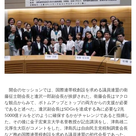
開会のセッションでは、国際連帯税創設を求める議員連盟の衛
藤征士朗会長と逢沢一郎副会長が挨拶された。衛藤会長はマクロ
な観点からみて、ボトムアップとトップの両方からの支援が必要
であると述べた。逢沢副会長はSDGsを達成する為に必要な2兆
5000億ドルをどのように確保するかがチャレンジであると指摘し
た。その後に金子宏東京大学名誉教授が記念講演をし、津島雄二
元厚生大臣がコメントをした。津島氏は自由民主党税制調査会長
など務め国際連帯税創設を求める議員連盟の初代会長であった。