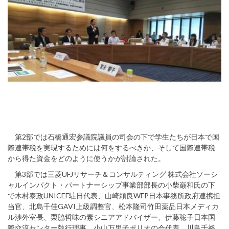
第2部では石橋通宏参議院議員の司会の下で学生たちが日本で国
際連帯税を実現するためには何をするべきか、そして国際連帯税
から得た資金をどのように使うかが討論された。
第3部では三菱UFJリサーチ＆コンサルティング 株式会社ソーシ
ャルインパクト・パートナーシップ事業部部長の小柴巌和氏の下
で木村泰政UNICEF駐日代表、山崎頼良WFP日本事務所政府連携担
当官、北島千佳GAVI上級調整官、松本隆司竹田薬品日本メディカ
ル渉外室長、栗脇哲味の素シニアアドバイザー、伊藤聡子日本国
際交流センター執行理事、小山万里子ポリオの会代表、川島千裕