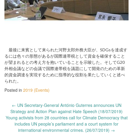
最後に来賓として来られた河野太郎外務大臣が、SDGsを達成す
るには色々の形態があるが国際連帯税として資金を確保すること
が望まれるとの考え方を抱いていることを示唆した。そしてG20
外相会議などの会議で国際連帯税を議題にして開発のための革新
的資金調達を実現するために指導的な役割を果たしていくと述べ
られた。
Posted in
2019 (Events)
Post
←
UN Secretary-General António Guterres announces UN
navigation
Strategy and Action Plan against Hate Speech (18/07/2019)
Young activists from 28 countries call for Climate Democracy that
includes UN people’s parliament and a court system for
international environmental crimes. (26/07/2019)
→