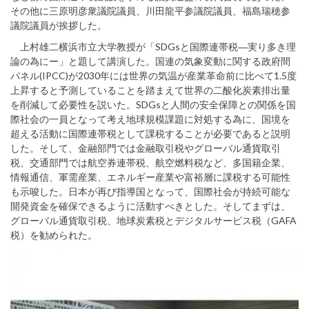
その他に三原明彦衆議院議員、川田龍平参議院議員、福島瑞穂参
議院議員が挨拶した。
上村雄二横浜市立大学教授が「SDGsと国際連帯税―実り多き理
論の為にー」と題して講演した。国連の気象変動に関する政府間
パネル(IPCC)が2030年には世界の気温が産業革命前に比べて1.5度
上昇すると予測していることを踏まえて世界の二酸化炭素排出量
を削減して必要性を説いた。SDGsと人間の安全保障との関係を国
際社会の一員となって考え地球規模課題に対処する為に、国境を
超える活動に国際連帯税として課税することが必要であると説明
した。そして、金融部門では金融取引税やグローバル通貨取引
税、交通部門では航空券連帯税、航空燃料税など、多国籍企業、
情報通信、軍需産業、エネルギー産業や富裕層に課税する可能性
も示唆した。日本が再び指導国となって、国際社会が持続可能な
開発資金を確保できるように活動すべきとした。そしてまずは、
グローバル通貨取引税、地球炭素税とデジタルサービス税（GAFA
税）を勧められた。