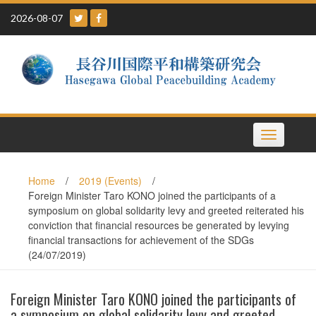
Skip
2026-08-07
to
content
Toggle
navigation
Home
/
2019 (Events)
/
Foreign Minister Taro KONO joined the participants of a
symposium on global solidarity levy and greeted reiterated his
conviction that financial resources be generated by levying
financial transactions for achievement of the SDGs
(24/07/2019)
Foreign Minister Taro KONO joined the participants of
a symposium on global solidarity levy and greeted