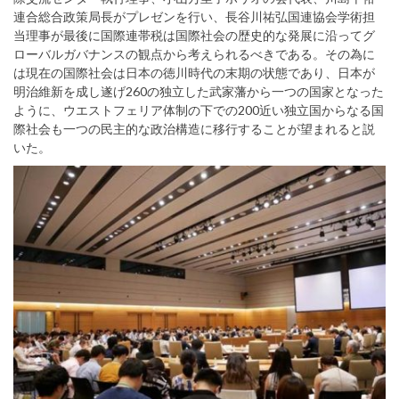
連合総合政策局長がプレゼンを行い、長谷川祐弘国連協会学術担
当理事が最後に国際連帯税は国際社会の歴史的な発展に沿ってグ
ローバルガバナンスの観点から考えられるべきである。その為に
は現在の国際社会は日本の徳川時代の末期の状態であり、日本が
明治維新を成し遂げ260の独立した武家藩から一つの国家となった
ように、ウエストフェリア体制の下での200近い独立国からなる国
際社会も一つの民主的な政治構造に移行することが望まれると説
いた。