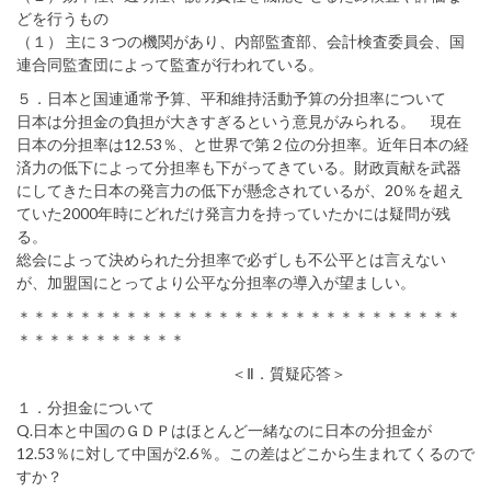
どを行うもの
（１） 主に３つの機関があり、内部監査部、会計検査委員会、国
連合同監査団によって監査が行われている。
５．日本と国連通常予算、平和維持活動予算の分担率について
日本は分担金の負担が大きすぎるという意見がみられる。 現在
日本の分担率は12.53％、と世界で第２位の分担率。近年日本の経
済力の低下によって分担率も下がってきている。財政貢献を武器
にしてきた日本の発言力の低下が懸念されているが、20％を超え
ていた2000年時にどれだけ発言力を持っていたかには疑問が残
る。
総会によって決められた分担率で必ずしも不公平とは言えない
が、加盟国にとってより公平な分担率の導入が望ましい。
＊＊＊＊＊＊＊＊＊＊＊＊＊＊＊＊＊＊＊＊＊＊＊＊＊＊＊＊＊
＊＊＊＊＊＊＊＊＊＊＊
＜Ⅱ．質疑応答＞
１．分担金について
Q.日本と中国のＧＤＰはほとんど一緒なのに日本の分担金が
12.53％に対して中国が2.6％。この差はどこから生まれてくるので
すか？