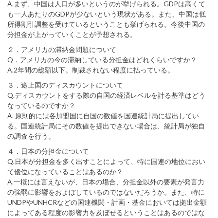
A.まず、中国は人口が多いというのが挙げられる。GDPは高くて
も一人あたりのGDPが少ないという現状がある。また、中国は低
所得割引調整を受けているということも挙げられる。今後中国の
分担金が上がっていくことが予想される。
２．アメリカの滞納金問題について
Q．アメリカの今の滞納している分担金はどれくらいですか？
A.2年間の総額以下。制裁されない程度に払っている。
３．途上国のディスカウントについて
Q.ディスカウントをする際の自国の経済レベルを計る基準はどう
なっているのですか？
A. 原則的には各加盟国に自国の数値を国連統計局に提出してい
る。国連統計局にその数値を提出できない場合は、統計局が独自
の調査を行う。
４．日本の分担金について
Q.日本が分担金を多く出すことによって、特に国連の地位におい
て優位になっていることはあるのか？
A.一概には言えないが、日本の場合、分担金以外の要素が発言力
の強弱に影響をおよぼしているのではないだろうか。また、特に
UNDPやUNHCRなどの国連機関・計画・基金においては拠出金額
によってある程度の影響力を及ぼせるということはあるのではな