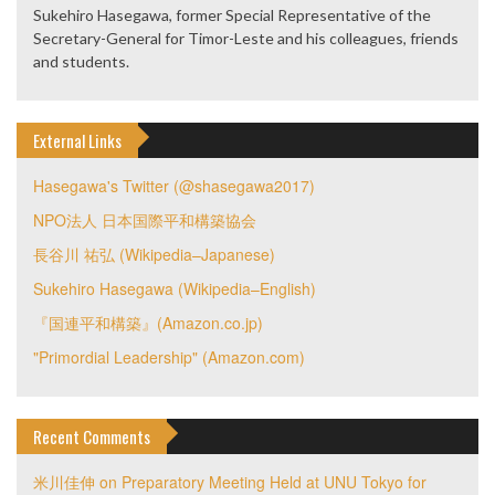
Sukehiro Hasegawa, former Special Representative of the
Secretary-General for Timor-Leste and his colleagues, friends
and students.
External Links
Hasegawa's Twitter (@shasegawa2017)
NPO法人 日本国際平和構築協会
長谷川 祐弘 (Wikipedia–Japanese)
Sukehiro Hasegawa (Wikipedia–English)
『国連平和構築』(Amazon.co.jp)
"Primordial Leadership" (Amazon.com)
Recent Comments
米川佳伸
on
Preparatory Meeting Held at UNU Tokyo for