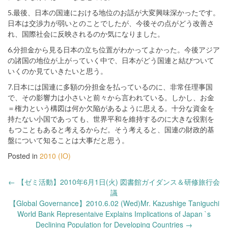
5.最後、日本の国連における地位のお話が大変興味深かったです。
日本は交渉力が弱いとのことでしたが、今後その点がどう改善さ
れ、国際社会に反映されるのか気になりました。
6.分担金から見る日本の立ち位置がわかってよかった。今後アジア
の諸国の地位が上がっていく中で、日本がどう国連と結びついて
いくのか見ていきたいと思う。
7.日本には国連に多額の分担金を払っているのに、非常任理事国
で、その影響力は小さいと前々から言われている。しかし、お金
＝権力という構図は何か欠陥があるように思える。十分な資金を
持たない小国であっても、世界平和を維持するのに大きな役割を
もつこともあると考えるからだ。そう考えると、国連の財政的基
盤について知ることは大事だと思う。
Posted in
2010 (IO)
Post
←
【ゼミ活動】2010年6月1日(火) 図書館ガイダンス＆研修旅行会
navigation
議
【Global Governance】2010.6.02 (Wed)Mr. Kazushige Taniguchi
World Bank Representaive Explains Implications of Japan `s
Declining Population for Developing Countries
→