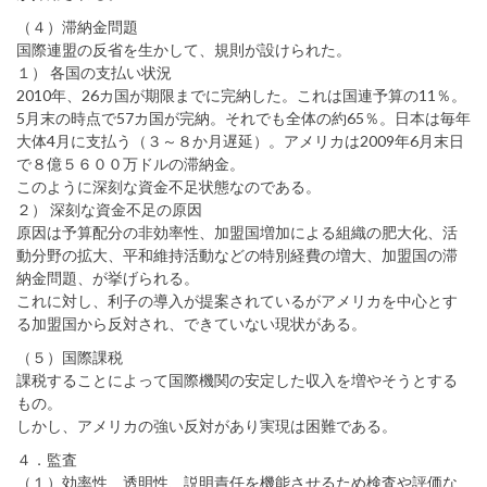
（４）滞納金問題
国際連盟の反省を生かして、規則が設けられた。
１） 各国の支払い状況
2010年、26カ国が期限までに完納した。これは国連予算の11％。
5月末の時点で57カ国が完納。それでも全体の約65％。日本は毎年
大体4月に支払う（３～８か月遅延）。アメリカは2009年6月末日
で８億５６００万ドルの滞納金。
このように深刻な資金不足状態なのである。
２） 深刻な資金不足の原因
原因は予算配分の非効率性、加盟国増加による組織の肥大化、活
動分野の拡大、平和維持活動などの特別経費の増大、加盟国の滞
納金問題、が挙げられる。
これに対し、利子の導入が提案されているがアメリカを中心とす
る加盟国から反対され、できていない現状がある。
（５）国際課税
課税することによって国際機関の安定した収入を増やそうとする
もの。
しかし、アメリカの強い反対があり実現は困難である。
４．監査
（１）効率性、透明性、説明責任を機能させるため検査や評価な