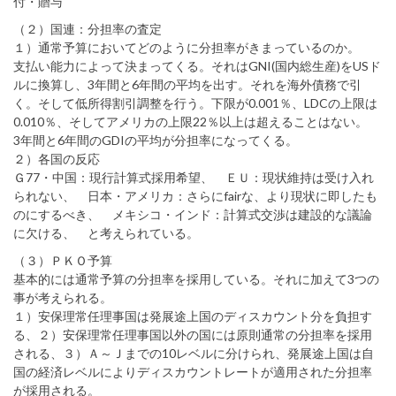
付・贈与
（２）国連：分担率の査定
１）通常予算においてどのように分担率がきまっているのか。
支払い能力によって決まってくる。それはGNI(国内総生産)をUSド
ルに換算し、3年間と6年間の平均を出す。それを海外債務で引
く。そして低所得割引調整を行う。下限が0.001％、LDCの上限は
0.010％、そしてアメリカの上限22％以上は超えることはない。
3年間と6年間のGDIの平均が分担率になってくる。
２）各国の反応
Ｇ77・中国：現行計算式採用希望、 ＥＵ：現状維持は受け入れ
られない、 日本・アメリカ：さらにfairな、より現状に即したも
のにするべき、 メキシコ・インド：計算式交渉は建設的な議論
に欠ける、 と考えられている。
（３）ＰＫＯ予算
基本的には通常予算の分担率を採用している。それに加えて3つの
事が考えられる。
１）安保理常任理事国は発展途上国のディスカウント分を負担す
る、２）安保理常任理事国以外の国には原則通常の分担率を採用
される、３）Ａ～Ｊまでの10レベルに分けられ、発展途上国は自
国の経済レベルによりディスカウントレートが適用された分担率
が採用される。