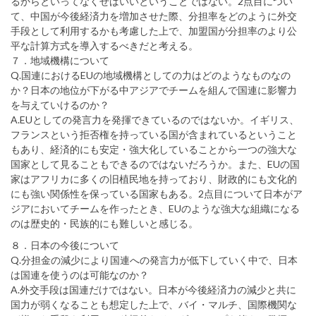
るからといってなくせばいいということではない。2点目につい
て、中国が今後経済力を増加させた際、分担率をどのように外交
手段として利用するかも考慮した上で、加盟国が分担率のより公
平な計算方式を導入するべきだと考える。
７．地域機構について
Q.国連におけるEUの地域機構としての力はどのようなものなの
か？日本の地位が下がる中アジアでチームを組んで国連に影響力
を与えていけるのか？
A.EUとしての発言力を発揮できているのではないか。イギリス、
フランスという拒否権を持っている国が含まれているということ
もあり、経済的にも安定・強大化していることから一つの強大な
国家として見ることもできるのではないだろうか。また、EUの国
家はアフリカに多くの旧植民地を持っており、財政的にも文化的
にも強い関係性を保っている国家もある。2点目について日本がア
ジアにおいてチームを作ったとき、EUのような強大な組織になる
のは歴史的・民族的にも難しいと感じる。
８．日本の今後について
Q.分担金の減少により国連への発言力が低下していく中で、日本
は国連を使うのは可能なのか？
A.外交手段は国連だけではない。日本が今後経済力の減少と共に
国力が弱くなることも想定した上で、バイ・マルチ、国際機関な