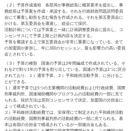
（２）予算作成過程 各部局が事務総長に概算要求を提出し、事
務総長は予算案を作成・承認する。それを行政財政問題諮問委員
会にて審査し勧告を含む報告を作成される。それを第五委員会に
かける。第五委員会を通過し、総会にて採択。
活動計画については予算案と一緒に計画調整委員会に提出し、コ
ンセンサスにて予算上限と計画内容を決定する。
予算を審議する上で第五委員会が非常に重要になっている。全て
の加盟国が参加し、年に3回のセッション。最も影響力の高い委員
会とされている。
（３）予算の種類 国連の予算は2年間編成で作成されている。そ
れを2で割り1年の予算を割り出している。国連の予算は2つに区分
されており、１）通常予算、２）平和維持活動予算、に分けるこ
とができる。
１）通常予算では5つの主要機関の活動経費および行政経費、国際
刑事裁判所、国連補助機関やプログラムの活動経費の一部に充て
られる。採択方法は原則コンセンサスで決定。加盟国の分担金に
よって構成されている。
２）平和維持活動経費では、安保理にて制定された平和維持活動
の活動経費、国際刑事裁判所の活動経費の一部に充てられる。基
本は各国の分担金で構成されているが一部拠出金もある。
また国連とは独立した機関で国連専門機関がある。この機関の財