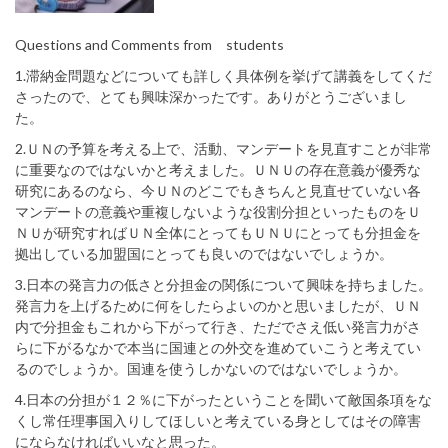
Questions and Comments from students
1.滞納金問題などについても詳しく具体例を挙げて講義をしてくだ
さったので、とても興味深かったです。ありがとうございまし
た。
2.ＵＮの予算を考える上で、活動、マンデートを見直すことが非常
に重要なのではないかと考えました。ＵＮＵの存在意義が優秀な
研究にあるのなら、今ＵＮのどこでもきちんと見直せていない各
マンデートの意義や重複しないような役割分担といったものをＵ
ＮＵが研究すればＵＮ全体にとってもＵＮＵにとっても分担金を
拠出している加盟国にとっても良いのではないでしょうか。
3.日本の発言力の低さと分担金の関係について興味を持ちました。
発言力を上げるために何をしたらよいのかと思いましたが、ＵＮ
内で分担金もこれから下がって行き、ただでさえ低い発言力がさ
らに下がるなかで本当に国連との外交を進めていこうと考えてい
るのでしょうか。国連を使うしかないのではないでしょうか。
4.日本の分担が１２％に下がったということを聞いて敵国条項をな
くし常任理事国入りしてほしいと考えている身としてはその障害
にならなければいいなと思った。