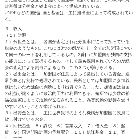
政基盤は分担金と拠出金によって構成されている。
UNDPなどの国例計画と基金は、主に拠出金によって構成されてい
る。
３．収入
（１）財源
１）分担金とは。 各国が査定された分担率に従って払っている
税金のようなもの。これには3つの例があり、全ての加盟国におい
て同一のレートを利用しているもの。2番目に加盟国が独自の支払
い能力によって選択するもの。そして最も採用されているのが総
会の査定による割当によるもの。この３つが挙げられる。
２）拠出金とは。 加盟国が任意によって拠出している資金。通
常予算とは別枠で処理されている。長所としては加盟国に参加義
務はないため独自の判断により出資できる。また、加盟国は自国
の利益が働くように政治的圧力に利用できる。短所では少数の裕
福な国家によって活動が左右されること。為替変動の影響を受け
やすいということが挙げられる。
３）出資金とは。 主に世界銀行のような機構が加盟国に政府に
貸し付けているお金。
４）回転基金 ５）課税 ６）営業収入 ７）借入金 ８）起
債 ９）国連開発計画の予算配分 １０）信託基金 １１）寄