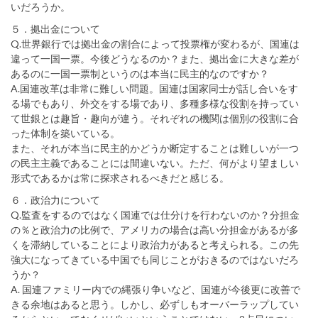
いだろうか。
５．拠出金について
Q.世界銀行では拠出金の割合によって投票権が変わるが、国連は
違って一国一票。今後どうなるのか？また、拠出金に大きな差が
あるのに一国一票制というのは本当に民主的なのですか？
A.国連改革は非常に難しい問題。国連は国家同士が話し合いをす
る場でもあり、外交をする場であり、多種多様な役割を持ってい
て世銀とは趣旨・趣向が違う。それぞれの機関は個別の役割に合
った体制を築いている。
また、それが本当に民主的かどうか断定することは難しいが一つ
の民主主義であることには間違いない。ただ、何がより望ましい
形式であるかは常に探求されるべきだと感じる。
６．政治力について
Q.監査をするのではなく国連では仕分けを行わないのか？分担金
の％と政治力の比例で、アメリカの場合は高い分担金があるが多
くを滞納していることにより政治力があると考えられる。この先
強大になってきている中国でも同じことがおきるのではないだろ
うか？
A. 国連ファミリー内での縄張り争いなど、国連が今後更に改善で
きる余地はあると思う。しかし、必ずしもオーバーラップしてい