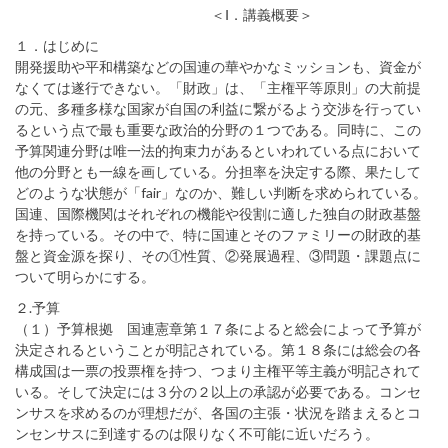
＜Ⅰ．講義概要＞
１．はじめに
開発援助や平和構築などの国連の華やかなミッションも、資金が
なくては遂行できない。「財政」は、「主権平等原則」の大前提
の元、多種多様な国家が自国の利益に繋がるよう交渉を行ってい
るという点で最も重要な政治的分野の１つである。同時に、この
予算関連分野は唯一法的拘束力があるといわれている点において
他の分野とも一線を画している。分担率を決定する際、果たして
どのような状態が「fair」なのか、難しい判断を求められている。
国連、国際機関はそれぞれの機能や役割に適した独自の財政基盤
を持っている。その中で、特に国連とそのファミリーの財政的基
盤と資金源を探り、その①性質、②発展過程、③問題・課題点に
ついて明らかにする。
２.予算
（１）予算根拠 国連憲章第１７条によると総会によって予算が
決定されるということが明記されている。第１８条には総会の各
構成国は一票の投票権を持つ、つまり主権平等主義が明記されて
いる。そして決定には３分の２以上の承認が必要である。コンセ
ンサスを求めるのが理想だが、各国の主張・状況を踏まえるとコ
ンセンサスに到達するのは限りなく不可能に近いだろう。