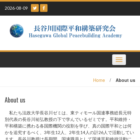
Skip
2026-08-09
to
content
Toggle
navigation
Home
/
About us
About us
私たち法政大学長谷川ゼミは、東ティモール国連事務総長元特
別代表の長谷川祐弘教授の下で学んでいるゼミです。平和維持・
平和構築に携わる各国際機関の役割を学び、真の国際平和とは何
かを追究するべく、3年生12人、2年生14人の計26人で活動してい
ます。長谷川教授は長期間、国連職員として国連平和維持活動に