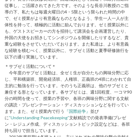
従事し、ご活躍されてきた方です。そのような長谷川教授のご指
導の下、私たちは毎週火曜日の4・5限という限られた時間の中
で、ゼミ授業がより有意義なものとなるよう、学生一人一人が主
体性を持って、積極的に活動に励んでおります。ゼミ授業以外に
も、ゲストスピーカーの方を招待して講演会を企画運営したり、
外国の大使をお招きしてシンポジウムを開催したりするなど、貴
重な経験をさせていただいております。また私達は、より有意義
な経験を積むべく、授業以外に、サブゼミ活動と夏季研修旅行を
以下の通り実施しています。
＊サブゼミ活動について＊
今年度のサブゼミ活動は、全ゼミ生が自分たちの興味分野に応
じ、平和構築班、開発経済班、人権班、正義班の4班にわかれて自
主的に勉強を行っています。そのうち正義班は、他のサブゼミと
兼任する形となっています。各サブゼミは、週1回程度、一コマ90
分の時間を使って、授業の予習や、各班の興味分野に関する文献
の講読・プレゼンテーション・ディスカッションなどを行ってい
ます。また、ゼミ授業内で行う
『国際紛争』
並び
に
“Understanding Peacekeeping”
文献精読での発表準備(プレゼ
ン・レジュメ作成、ディスカッショントピック設定など)は、各班
持ち回りで担当しています。
2012年度前期は各班ともに、主にそれぞれの興味分野の文献を