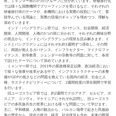
班、ミャンマー班の3つのグループに分かれています。研修旅行先
では様々な国際機関でブリーフィングを受けるなど、それぞれの
研修旅行班のテーマや、各機関における実際の役割について、普
段学んでいる理論と、実際の現場のギャップを埋めつつ、理解を
深めていきます。
インド・バングラデシュ班では、ガバナンス、社会開発、経済
開発、人間開発、人権の5つの班に分かれて、それぞれの興味分野
の視点から、インドとバングラデシュの現状を読み解きます。イ
ンドとバングラデシュにはそれぞれ約1週間ずつ滞在し、その間
に、両国が抱えるガバナンス、インフラセクター、マイクロファ
イナンス、初等教育、ジェンダーや宗教等の問題に対して、各班
で設けたテーマについて深めていきます。
ミャンマー班では、2011年の新政権発足以降、政治経済におい
て様々な発展や改革がある中で、インフラストラクチャーの未整
備やGDPの低さなどの問題を抱えている国内の経済、社会と人
権、サステイナビリティーについて、2週間程度の滞在期間で学習
を行います。
旧ユーゴスラビア班では、約2週間でクロアチア、セルビア、ボ
スニア、コソヴォ、マケドニアにそれぞれ訪問し、旧ユーゴスラ
ビアの多民族共生の世界における様々な問題について学びます。
主に、平和構築、人権の観点から、バルカン地帯で起きた民族紛
争の歴史から、現在の政治、経済、社会状況も含め、未来の眺望