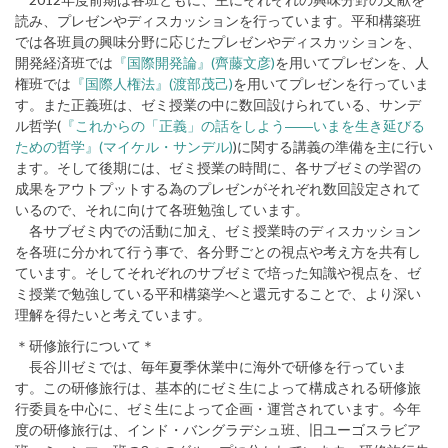
読み、プレゼンやディスカッションを行っています。平和構築班
では各班員の興味分野に応じたプレゼンやディスカッションを、
開発経済班では
『国際開発論』(齊藤文彦)
を用いてプレゼンを、人
権班では
『国際人権法』(渡部茂己)
を用いてプレゼンを行っていま
す。また正義班は、ゼミ授業の中に数回設けられている、サンデ
ル哲学(
『これからの「正義」の話をしよう――いまを生き延びる
ための哲学』(マイケル・サンデル)
)に関する講義の準備を主に行い
ます。そして後期には、ゼミ授業の時間に、各サブゼミの学習の
成果をアウトプットする為のプレゼンがそれぞれ数回設定されて
いるので、それに向けて各班勉強しています。
各サブゼミ内での活動に加え、ゼミ授業時のディスカッション
を各班に分かれて行う事で、各分野ごとの視点や考え方を共有し
ています。そしてそれぞれのサブゼミで培った知識や視点を、ゼ
ミ授業で勉強している平和構築学へと還元することで、より深い
理解を得たいと考えています。
＊研修旅行について＊
長谷川ゼミでは、毎年夏季休業中に海外で研修を行っていま
す。この研修旅行は、基本的にゼミ生によって構成される研修旅
行委員を中心に、ゼミ生によって企画・運営されています。今年
度の研修旅行は、インド・バングラデシュ班、旧ユーゴスラビア