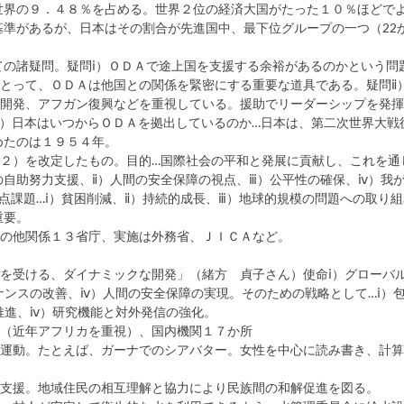
世界の９．４８％を占める。世界２位の経済大国がたった１０％ほどで
準があるが、日本はその割合が先進国中、最下位グループの一つ（22か
の諸疑問。疑問ⅰ）ＯＤＡで途上国を支援する余裕があるのかという問
とって、ＯＤＡは他国との関係を緊密にする重要な道具である。疑問ⅱ
カ開発、アフガン復興などを重視している。援助でリーダーシップを発
ⅲ）日本はいつからＯＤＡを拠出しているのか…日本は、第二次世界大戦
めたのは１９５４年。
９２）を改定したもの。目的…国際社会の平和と発展に貢献し、これを通
の自助努力支援、ⅱ）人間の安全保障の視点、ⅲ）公平性の確保、ⅳ）我
点課題…ⅰ）貧困削減、ⅱ）持続的成長、ⅲ）地球的規模の問題への取り組
重要。
その他関係１３省庁、実施は外務省、ＪＩＣＡなど。
を受ける、ダイナミックな開発」（緒方 貞子さん）使命ⅰ）グローバ
ナンスの改善、ⅳ）人間の安全保障の実現。そのための戦略として…ⅰ）
推進、ⅳ）研究機能と対外発信の強化。
所（近年アフリカを重視）、国内機関１７か所
品運動。たとえば、ガーナでのシアバター。女性を中心に読み書き、計
立支援。地域住民の相互理解と協力により民族間の和解促進を図る。