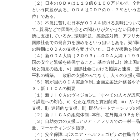
（２）日本のＯＤＡは１１３億６１００万ドルで、全
という問題がある。ＯＤＡはＧＤＰの０．７％という基
位）である。
（３）不況に苦しむ日本がＯＤＡを続ける意味について
て…貿易などで国際社会との関わりが欠かせない日本に
所に支援しているか…環境問題、感染症対策、アフリ
国際社会での発言力を強めるという狙いもある。疑問
の時期にＯＤＡの支援を受けていた。日本が援助を始
（４）新ＯＤＡ大綱（２００３）…ＯＤＡ大綱（１９
国の安全と繁栄を確保すること。基本方針…ⅰ）途上国
験と知見の活用、ⅴ）国際社会における協調と連携。重
平和の構築。 政府の支援のみでなく、人々の支援が
（５）我が国のＯＤＡ実施体制…企画立案は外務省や
３．新ＪＩＣＡの概要
（１）新ＪＩＣＡのヴィジョン…「すべての人々が恩恵
う課題への対応、ⅱ）公正な成長と貧困削減、ⅲ）ガバ
支援、ⅱ）連続的な支援、ⅲ）開発パートナーシップの
（２）新ＪＩＣＡの組織体制…本部、在外拠点９６か
（３）自助努力の支援…アジア・アフリカでの一村一
量、マーケティングを指導。
（４）安全保障…ボスニア・ヘルツェゴビナの住民自