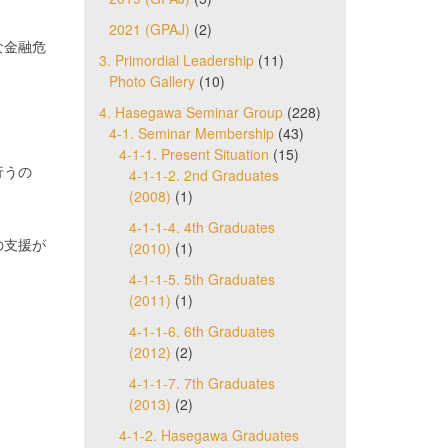
2021 (GPAJ)
(2)
な金融危
3. Primordial Leadership
(11)
Photo Gallery
(10)
4. Hasegawa Seminar Group
(228)
4-1. Seminar Membership
(43)
4-1-1. Present Situation
(15)
行うの
4-1-1-2. 2nd Graduates
(2008)
(1)
4-1-1-4. 4th Graduates
の支援が
(2010)
(1)
4-1-1-5. 5th Graduates
(2011)
(1)
。
4-1-1-6. 6th Graduates
(2012)
(2)
4-1-1-7. 7th Graduates
(2013)
(2)
4-1-2. Hasegawa Graduates