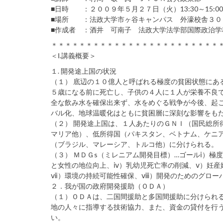
■日時 ：２００９年５月２７日（火）13:30～15:00
■場所 ：法政大学市ヶ谷キャンパス 外濠校舎３０
■作成者 ：酒井 可南子 法政大学法学部国際政治学
＊＊＊＊＊＊＊＊＊＊＊＊＊＊＊＊＊＊＊＊＊＊＊＊
＜Ⅰ.講義概要＞
１. 開発途上国の状況
（１） 底辺の１０億人と呼ばれる極度の貧困状態にあ
５歳になる前に死亡し、子供の４人に１人が栄養不良
全な飲み水を確保出来ず、水をめぐる戦争が今後、起
バル化、地球温暖化はともに貧困層に深刻な影響をも
（２） 開発途上国は、１人あたりのＧＮＩ（国民総所
マリア他）、低所得国（パキスタン、ベトナム、ケニ
（ブラジル、マレーシア、トルコ他）に分けられる。
（３） ＭＤＧs（ミレニアム開発目標）…ゴールⅰ）極
と女性の地位向上、ⅳ）乳幼児死亡率の削減、ⅴ）妊産
ⅶ）環境の持続可能性確保、ⅷ）開発のためのグロー
２．我が国の政府開発援助（ＯＤＡ）
（１）ＯＤＡは、二国間援助と多国間援助に分けられ
地の人々に指導する技術協力、また、資金の貸付を行
い。