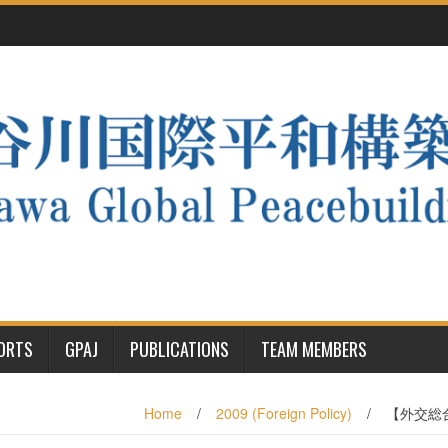
PORTS
GPAJ
PUBLICATIONS
TEAM MEMBERS
Home
/
2009 (Foreign Policy)
/
【外交総合