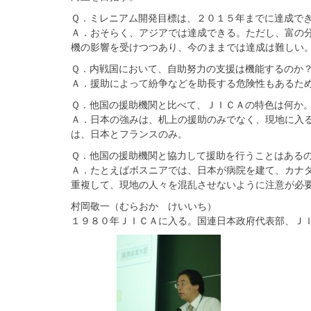
Ｑ．ミレニアム開発目標は、２０１５年までに達成で
Ａ．おそらく、アジアでは達成できる。ただし、富の
機の影響を受けつつあり、今のままでは達成は難しい
Ｑ．内戦国において、自助努力の支援は機能するのか
Ａ．援助によって紛争などを助長する危険性もあるた
Ｑ．他国の援助機関と比べて、ＪＩＣＡの特色は何か
Ａ．日本の強みは、机上の援助のみでなく、現地に入
は、日本とフランスのみ。
Ｑ．他国の援助機関と協力して援助を行うことはある
Ａ．たとえばボスニアでは、日本が病院を建て、カナ
重複して、現地の人々を混乱させないように注意が必
村岡敬一（むらおか けいいち）
１９８０年ＪＩＣＡに入る。国連日本政府代表部、Ｊ