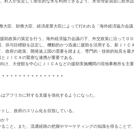
ト。村人が安定して衛生的な水を利用できるよう、水管理委員会に給水
。
外務大臣、財務大臣、経済産業大臣によって行われる「海外経済協力会議
」
：援助政策の策定を行う。海外経済協力会議の下、外交政策に沿ってＯ
国、供与目標額を設定し、機動的かつ迅速に援助を活用する。新ＪＩＣ
て、政府の政策、開発途上国の需要を踏まえ、専門的・技術的知見を最
省とＪＩＣＡの緊密な連携が重要である。
に向け、大使館を中心にＪＩＣＡなどの援助実施機関の現地事務所を主
＊＊＊＊＊＊＊＊＊＊＊＊＊＊＊＊
らはアフリカに対する支援を強化するようになった。
ットし、政府のスリム化を目指している。
のか？
けること。また、流通経路の把握やマーケティングの知識を得ることで