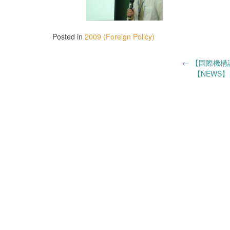
Posted in
2009 (Foreign Policy)
Post
←
【国際機構論
【NEWS
navigation