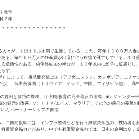
７教室
科２年
＊＊＊＊＊＊＊＊＊＊＊＊＊＊＊＊
る人々が、１日１ドル未満で生活している。また、毎年１０００万人近
である。毎年５０万人の妊産婦が出産に伴う疾病で死亡している。１０
こる危険性がある。紛争終結国の半分が、１０年以内に紛争に逆戻りし
たらす。
得）によって、後発開発途上国（アフガニスタン、カンボジア、エチオ
ア他）、低中所得国（ボリヴィア、イラク、中国、フィリピン他）、高
度の貧困と飢餓の撲滅、ⅱ）初等教育の完全普及の達成、ⅲ）ジェンダー
婦の健康の改善、ⅵ）ＨＩＶ/エイズ、マラリア、その他の疾病の蔓延の
バルなパートナーシップの推進
る。二国間援助には、インフラ整備などを行う無償資金協力、技術者を
う有償資金協力とがあり、中でも有償資金協力では、日本の金利は０．