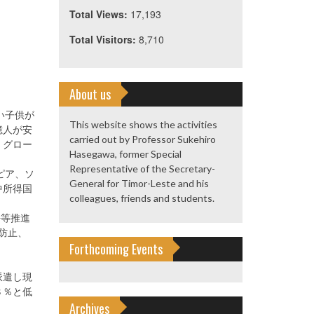
Total Views:
17,193
Total Visitors:
8,710
About us
い子供が
This website shows the activities
億人が安
carried out by Professor Sukehiro
、グロー
Hasegawa, former Special
Representative of the Secretary-
ピア、ソ
General for Timor-Leste and his
中所得国
colleagues, friends and students.
平等推進
防止、
Forthcoming Events
派遣し現
８％と低
Archives