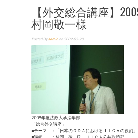
【外交総合講座】200
村岡敬一様
Posted By
admin
on 2009-05-28
2009年度法政大学法学部
「総合外交講座」
■テーマ ：「日本のＯＤＡにおけるＪＩＣＡの役割」
■講師 ：村岡 敬一氏 ＪＩＣＡ公共政策部