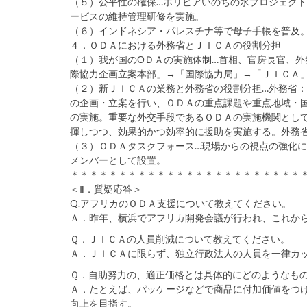
（５）公平性の確保…ボリビアいのちの水プロジェク
ービスの維持管理研修を実施。
（６）インドネシア・パレスチナ等で母子手帳を普及
４．ＯＤＡにおける外務省とＪＩＣＡの役割分担
（１）我が国のОＤＡの実施体制…首相、官房長官、
際協力企画立案本部」→「国際協力局」→「ＪＩＣＡ
（２）新ＪＩＣＡの業務と外務省の役割分担…外務省
の企画・立案を行い、ＯＤＡの重点課題や重点地域・
の実施。重要な外交手段であるＯＤＡの実施機関とし
揮しつつ、効果的かつ効率的に援助を実施する。外務
（３）ＯＤＡタスクフォース…現場からの視点の強化
メンバーとして設置。
＊＊＊＊＊＊＊＊＊＊＊＊＊＊＊＊＊＊＊＊＊＊＊＊
＜Ⅱ．質疑応答＞
Q.アフリカのＯＤＡ支援について教えてください。
Ａ．昨年、横浜でアフリカ開発会議が行われ、これか
Ｑ．ＪＩＣＡの人員削減について教えてください。
Ａ．ＪＩＣＡに限らず、独立行政法人の人員を一律カ
Ｑ．自助努力の、適正価格とは具体的にどのようなも
Ａ．たとえば、パッケージなどで商品に付加価値をつ
向上を目指す。