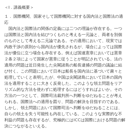
＜Ⅰ．講義概要＞
１． 国際機関、国家そして国際機関に対する国内法と国際法の適
応
国内法と国際法の関係の定義には二つの理論が存在する。一つ
は国際法と国内法を結びつくものと考える一元論と、両者を別個
のものとして考える二元論である。その適用において、現実では
内政干渉の原則から国内法が優先されるが、場合によっては国際
法が優位に立つ場合も存在する。例えば国連憲章においては憲章
２条２項によって国家が憲章に従うことが明記されている。法の
適用の問題は近日発生した尖閣諸島の船長逮捕の問題の議論に結
び付く。この問題において日本は船長を国内法に基づいて粛々と
処理していくと表明したが、中国は尖閣諸島において日本の国内
法を適用することに大きく反発した。このような領土問題をリア
リズム的な方法を使わずに処理するにはどうすればよいか。その
方法の一つとして、国際司法裁判所へ判断をゆだねることが考え
られる。国際法への適用を図り、問題の解決を目指すのである。
しかし、領土問題において国際司法へ判断をゆだねることには、
自らの領土を失う可能性も内在している。このような実際的な不
利益の問題も存在するが、究極的にはICCは国際における問題の解
決につながるといえる。