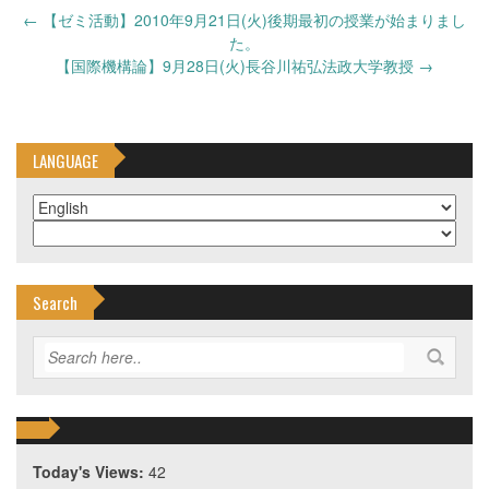
Post
←
【ゼミ活動】2010年9月21日(火)後期最初の授業が始まりまし
navigation
た。
【国際機構論】9月28日(火)長谷川祐弘法政大学教授
→
LANGUAGE
Search
Today's Views:
42