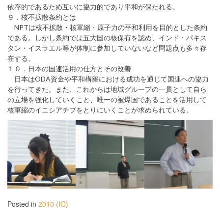
依存的であるため互いに協力的であり平和が保たれる。
９．核不拡散条約とは
NPTは核不拡散・核軍縮・原子力の平和利用を目的とした条約
である。しかし条約では五大国の核保有を認め、インド・パキス
タン・イスラエル等が体制に参加していないなど問題点も多々存
在する。
１０．日本の国連活用の仕方とその改善
日本はODA資金や平和構築における成功を通じて国連への協力
を行ってきた。また、これからは地域グループの一員として自ら
の立場を強化していくこと、唯一の被爆国であることを活用して
核軍縮のイニシアチブをとりにいくことが求められている。
Posted in
2010 (IO)