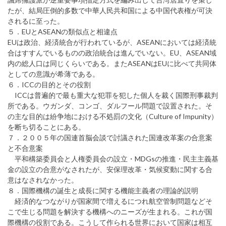
たが、結局圧倒的多数で中華人民共和国による中国代表権が可決
されるに至った。
５．EUとASEANの類似点と相違点
EUは政治、経済統合が行われているが、ASEANにおいては経済統
合はすすんでいるものの政治統合は進んでいない。EU、ASEAN域
内の総人口は同じくらいである。またASEANはEUに比べて共同体
としての意識が希薄である。
６．ICCの目的とその役割
ICCは普遍的で最も重大な犯罪を犯した個人を裁く国際刑事裁判
所である。ウガンダ、コンゴ、ダルフール問題で設置された。そ
の主な目的は紛争地における不処罰の文化（Culture of Impunity）
を断ち切ることにある。
７．２００５年の国連首脳会談で討議された国連改革案の合意案
と不合意案
平和構築委員会と人権委員会の設立・MDGsの推進・民主主義基
金の設立の合意がなされたが、安保理改革・気候変動に関する合
意はなされなかった。
８．国際機構の誕生と成長に関する機能主義者の理論的説明
経済的なつながりが国家間で増えるにつれ航空管制問題などそ
こで生じる問題を解決する機構へのニーズが生まれる。これが国
際機構の役割である。こうして作られる世界において国家は相互