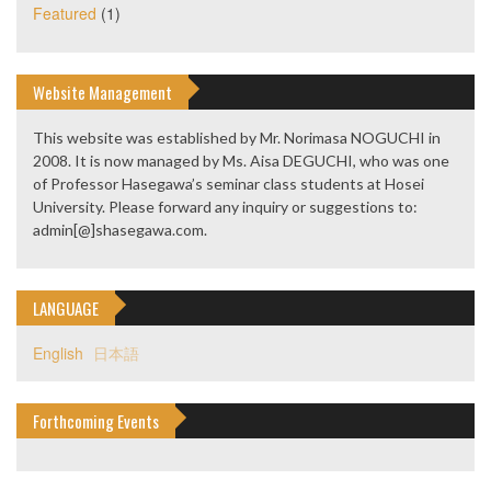
Featured
(1)
Website Management
This website was established by Mr. Norimasa NOGUCHI in
2008. It is now managed by Ms. Aisa DEGUCHI, who was one
of Professor Hasegawa’s seminar class students at Hosei
University. Please forward any inquiry or suggestions to:
admin[@]shasegawa.com.
LANGUAGE
English
日本語
Forthcoming Events