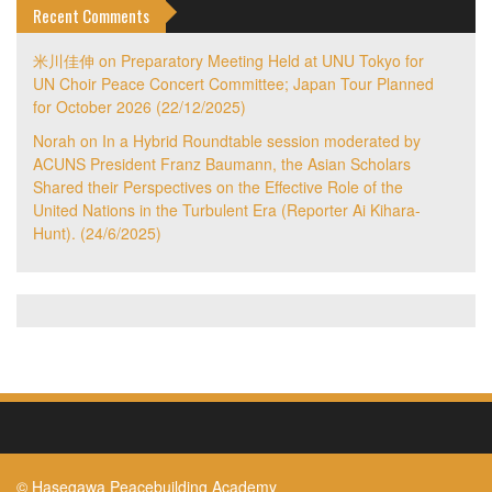
Recent Comments
米川佳伸
on
Preparatory Meeting Held at UNU Tokyo for
UN Choir Peace Concert Committee; Japan Tour Planned
for October 2026 (22/12/2025)
Norah
on
In a Hybrid Roundtable session moderated by
ACUNS President Franz Baumann, the Asian Scholars
Shared their Perspectives on the Effective Role of the
United Nations in the Turbulent Era (Reporter Ai Kihara-
Hunt). (24/6/2025)
© Hasegawa Peacebuilding Academy