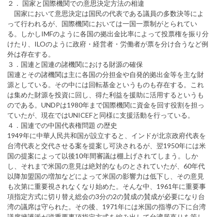
２． 国家と国際機関での意思決定方法の相違
国家において意思決定は国民の代表である議員の多数決等によ
って行われるが、国際機関においては一国一票制がとられてい
る。しかしIMFのように各国の拠出金比率によって投票権を振り分
けたり、ILOのように政府・経営者・労働者が票を分け合うなど例
外は存在する。
３．国連と国連の諸機関における財源の確保
国連とその諸機関は主に各国の分担金や自発的拠出金等を主な財
源としている。その中には回転基金というものも存在する。これ
は集めた財源を投資に回し、得た利益を援助に活用するというも
のである。UNDPは1980年まで国際機関に資金を回す役割を担っ
ていたが、現在ではUNICEFと同様に支援活動を行っている。
４．国連での中国代表権問題 の歴史
1949年に中華人民共和国が設立すると、インドが北京政府代表を
台湾代表と交代させる案を提案し可決されるが、翌1950年には米
国の提案によって以後10年間審議は棚上げされてしまう。しか
し、それまで米国の意見は絶対的なものとされていたが、60年代
以降加盟国の増加などによって米国の影響力は低下し、その意見
も次第に重要視されなくなり始めた。そんな中、1961年に重要事
項指定方式に切り替え総会の3分の2の賛成の賛成が必要になり台
湾の議席は守られた。その後、1971年には米国の指導の下に台湾
議席擁護派が逆重要事項指定方式を編み出して台湾居直りを策し