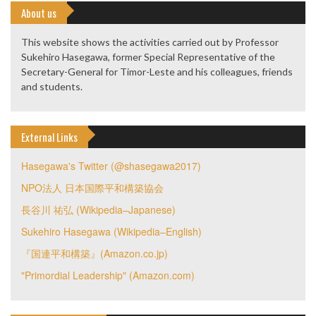
About us
This website shows the activities carried out by Professor
Sukehiro Hasegawa, former Special Representative of the
Secretary-General for Timor-Leste and his colleagues, friends
and students.
External Links
Hasegawa's Twitter (@shasegawa2017)
NPO法人 日本国際平和構築協会
長谷川 祐弘 (Wikipedia–Japanese)
Sukehiro Hasegawa (Wikipedia–English)
『国連平和構築』(Amazon.co.jp)
"Primordial Leadership" (Amazon.com)