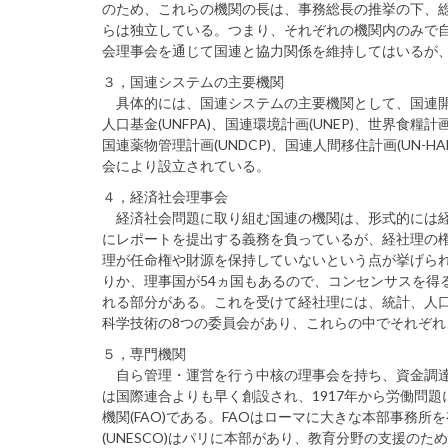
のため、これらの機関の長は、事務総長の推挙の下、総
らは独立している。つまり、それぞれの機関内のみで
会理事会を通じて国連と協力関係を維持してはいるが
３，国連システムの主要機関
具体的には、国連システムの主要機関として、国連開発計画(
人口基金(UNFPA)、国連環境計画(UNEP)、世界食糧計
国連薬物管理計画(UNDCP)、国連人間移住計画(UN-H
会により設立されている。
４，経済社会理事会
経済社会問題に取り組む国連の機関は、形式的には経
にレポートを提出する義務を負っているが、経社理の
理が任命権や財源を保持していないという点が挙げら
りか、理事国が54ヵ国もあるので、コンセンサスを得
れる部分がある。これを受けて経社理には、統計、人
科学技術の8つの委員会があり、これらの中でそれぞ
５，専門機関
自ら管理・運営を行う中核の理事会を持ち、資金調達
は国際連合よりも早く創設され、1917年から労働問
機関(FAO)である。FAOはローマに大きな本部事務
(UNESCO)はパリに本部があり、教育分野の支援のた