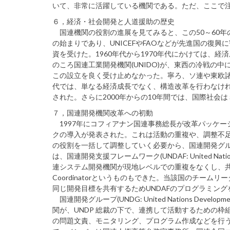
いて、非常に活躍している機関である。ただ、ここで注
６，経済・社会開発と人道援助の歴史
国連機関の役割の進展を見てみると、この50～60年の
の始まりであり、UNICEFやFAOなどが先進国の復
資を受けた。1960年代から1970年代にかけては、
のころ国連工業開発機関(UNIDO)が、東西の冷戦
この設立を良く受け止めなかった。寧ろ、ソ連や東欧諸国
代では、単なる経済成長でなく、構造改革を行わなけ
された。さらに2000年からの10年間では、国際社会
７，国連開発機関改革への初動
1997年にコフィアナン国連事務総長が改革パッケー
クの導入が発表された。これは活動の重複や、調整不
の役割を一括して調整していく必要から、国連開発グループ(UNDG
は、国連開発支援フレームワーク(UNDAF: United Nation
連システム開発機関が現地レベルでの重複をなくし、共同
Coordinatorというものもできた。当該国のチームリーダ
同じ開発目標を共有するためUNDAFのプログラミング
国連開発グループ(UNDG: United Nations De
関が、UNDP 総裁の下で、連携して活動するための
の問題文責、モニタリング、プログラム作成などを行う。UND