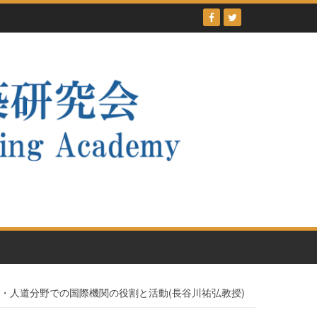
20日 開発・人道分野での国際機関の役割と活動(長谷川祐弘教授)