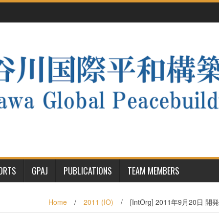
PORTS
GPAJ
PUBLICATIONS
TEAM MEMBERS
Home
/
2011 (IO)
/
[IntOrg] 2011年9月