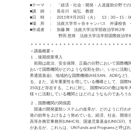
■テーマ ： 「経済・社会・開発・人道援助分野での
■講 師 ： 長谷川 祐弘 教授
■日 時 ： 2011年9月20日（火） 13：30～15：0
■場 所 ： 法政大学市ヶ谷キャンパス 外濠校舎 4
■作成者 ： 加藤 舞 法政大学法学部政治学科2年
野田 悠将 法政大学法学部国際政治学科
＊＊＊＊＊＊＊＊＊＊＊＊＊＊＊＊＊＊＊＊＊＊＊＊
＜講義概要＞
１，後期授業導入
前期は政治、安全保障、正義の分野において国際機関
おいて国際機関がどのような役割を担い、いかに活動し
界通貨基金)、地域的な国際機構(ASESAN、ADBな
る。また、近年重要性を増している機構として、国際
350ほど存在する。これに対し、国際NGOの数は毎
様々に活動している機関とはどのようなものであろうか
２，国際機関の関係図
国連の開発援助システムの改革が、どのように行われ
発の効率を上げるよう努めている。経済、社会、開発
高等弁務官事務所(UNHCR)、国連児童基金(UNICEF)
があるが、これらは、UN Funds and Progr