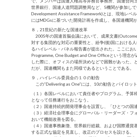
で、メンバーは国連人権高等弁務官事務所、国連合同エ
世界銀行、国連人道問題調整局など、5機関が参加している。一
Development Assistance Framewor
にはMDGsに基づいた開発計画を作成し、各国連機関
８，21世紀の新たな国連改革
2005年の国連首脳会議において、成果文書(Outcom
対する集団的な対応の重要性と、紛争(後)国における人
るハイレベル・パネル報告書が提出された。ここにおいて、”Del
Programme, One Budget and One Office
した際に、オフィスの場所決めなどで困難があった、
だが、国連機関もまた同様であるということである。
９，ハイレベル委員会の１０の勧告
この“Delivering as One”には、10の勧告とパイ
（１）各国レベルにおいて責任者やプログラム、予算
となって任務遂行をおこなう。
（２）国連持続的開発理事会を設置し、「ひとつの国
（３）経済社会理事会にグローバル・リーダーズ・フ
おいて機能改善を図る。
（４）国連事務象徴、世界銀行総裁、および国際通貨
する正式な協定を見直し、改正のプロセスを設ける。