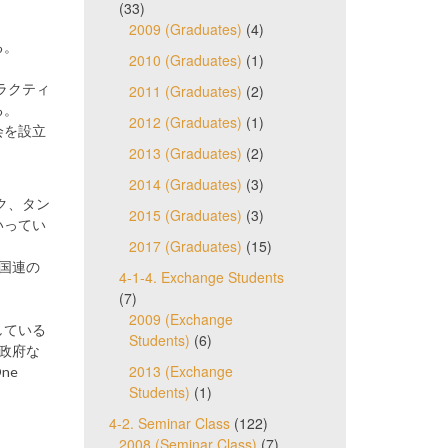
(33)
2009 (Graduates)
(4)
る。
2010 (Graduates)
(1)
ラクティ
2011 (Graduates)
(2)
る。
2012 (Graduates)
(1)
会を設立
2013 (Graduates)
(2)
2014 (Graduates)
(3)
ーク、タン
2015 (Graduates)
(3)
いってい
2017 (Graduates)
(15)
て国連の
4-1-4. Exchange Students
(7)
2009 (Exchange
としている
Students)
(6)
国政府な
2013 (Exchange
ne
Students)
(1)
4-2. Seminar Class
(122)
2008 (Seminar Class)
(7)