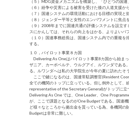
（５）MDG資金メカニズムを構築し、「ひとつの国連
（６）紛争や災害による被害を受けた後の人道支援か
（７）国連システムの環境活動における目標の実現と
（８）ジェンダー平等と女性のエンパワメントに焦点
（９）2008年までに国連共通の評価システムを設立
スにかんしては、それらの向上をはかる、よりよいパ
（１０）国連事務総長は、国連システム内での重複を
する。
１０，パイロット事業８カ国
Delivering As Oneはパイロット事業8カ国
ザニア、カーボベルテ、ウルグアイ、ルワンダである
る。ルワンダへは私の大学院生が今年の夏に訪れたそ
ここで鍵になるのは、国連常駐調整官(Resident Coor
全ての機関のトップに立っている。但し例外として、紛争の起
representative of the Secretary General)がトップに
Delivering As One では、One Leader、
が、ここで課題となるのがOne Budgetである。
ど様々なところから拠出金を貰っている為、各機関の財
Budgetは非常に難しい。