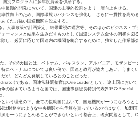
」国別プログラムに多年度資金を供給する。
ら中長期的開発において、国連の主導的役割をより一層向上させる。
効率性向上のため、国際環境ガバナンスを強化し、さらに一貫性を高め
をあてた力強い国連機関を設立する。
する。人事政策や計画策定、結果重視の運営等、そのほかのビジネス・プ
フォーマンスと結果を生みだすものとして国連システム全体の調和を図
排除し、必要に応じて国連内の機関を統合するために、独立した作業部
から始まった。その8カ国とは、ベトナム、パキスタン、アルバニア、モザンビ
。特にベトナムについては良い例で、国連と政府が協力しあい、うまく
うだが、どんどん発展しているとのことだった。
dinator)である。国連常駐調整官はOne Leaderとして、途上国におい
きているような国では、国連事務総長特別代表(SRSG: Special
立つ。
One Programmeという理念の下、全ての援助国において、国連機関が一つになろう
国連機関は財務省のような中央機関から予算を貰っているのではなく、加盟
源を一つにまとめることができないという都合上、現実問題として、O