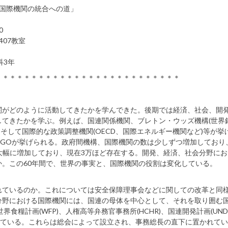
国際機関の統合への道」
0
07教室
3年
＊＊＊＊＊＊＊＊＊＊＊＊＊＊＊＊＊＊＊＊＊＊＊＊＊＊
がどのように活動してきたかを学んできた。後期では経済、社会、開
てきたかを学ぶ。例えば、国連関係機関、ブレトン・ウッズ機構(世界
ど)、そして国際的な政策調整機関(OECD、国際エネルギー機関など)等が挙
NGOが挙げられる。政府間機構、国際機関の数は少しずつ増加しており
年大幅に増加しており、現在3万ほど存在する。開発、経済、社会分野に
。この60年間で、世界の事実と、国際機関の役割は変化している。
ているのか。これについては安全保障理事会などに関しての改革と同
分野における国際機関には、国連の母体を中心として、それを取り囲む
、世界食糧計画(WFP)、人権高等弁務官事務所(HCHR)、国連開発計画(UND
amsと呼ばれている。これらは総会によって設立され、事務総長の直下に置かれて