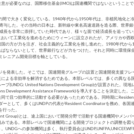
意が必要なのは、国際移住基金(IMO)は国連機関ではないということ
間で大きく変化している。1940年代から1950年代は、非植民地化と
興に寄与した。その当時の日本は、新幹線や東名高速道路を造る際、世界
経済成長を非常に崇拝していた時代であり、様々な面で経済成長を追って
の中において工業化を進めるためにウィーンに設立されたが、アメリカや西
の方が力を注ぎ、社会主義的な工業化を推し進めた。1980年代から1
ればならないとして、世界銀行などが力をつけた。それと同時に環境保
はミレニアム開発目標を軸としている。
ジを発表した。そこでは、国連開発グループの設置と国連開発支援フレ
足による非効率を解消するためである。本部レベルでは、多くの異なる
: United Nations Development Group)が設置された。現
s Development Assistance Framework)を導入することを決定した
で且つ効率的に活動する必要があったためである。同時期にResiden
ーとして、多くはUNDPの代表がResident Coordinatorを務め、各
を行った。
velopment Group)とは、途上国において開発分野で活動する国連機関やメン
枠組みである。本部レベルで国連機関による開発プロジェクトの調整を図
Gへの参加機関は多く、執行委員会はUNDP,UNFPA,UNICEF,WF