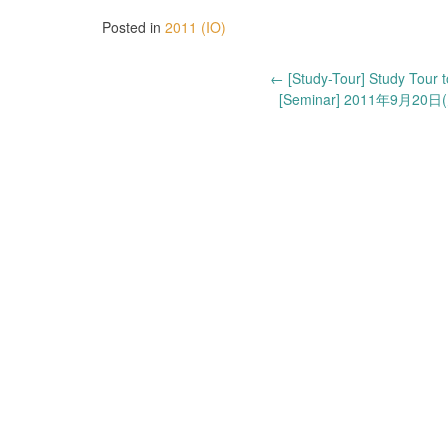
Posted in
2011 (IO)
Post
←
[Study-Tour] Study Tour 
[Seminar] 2011年
navigation