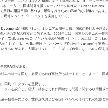
イズ計画、ユネスコなど21機関によって構成される。又、オブザーバ
方で、国連開発支援フレームワーク(UNDAF: United Nations
k)とは、現地レベルで共通の開発目標に基づき、活動を行うための戦略的な枠組みであり
が、現地レベルでプロジェクトを実施していく。
e Document)が採択された。ミレニアム開発目標、国家の枠組みを超え
権と法の支配の確立が目的である。2006年には、国連システムの一貫
ivering As One”という概念が発表された。これには、One Leader
という理念が込められている。自身の経験で、ネパールで”Delivering as one” を実
というものがある。人間は往々にして、しばしば自分にないものの話を
ロット事業8カ国がある。
枠組みの統一を図り、必要であれば事務所も統一することによって、国
連」国別プログラムを監視する。
ォーラムを設立し、経済・社会とそれに関連する問題に関する政策構成
基金事務理事による、世界規模および各国レベルでのそれぞれの役割と