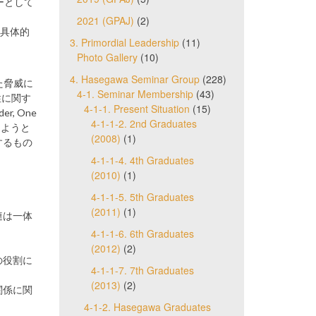
ーとして
2021 (GPAJ)
(2)
、具体的
3. Primordial Leadership
(11)
Photo Gallery
(10)
4. Hasegawa Seminar Group
(228)
た脅威に
4-1. Seminar Membership
(43)
性に関す
4-1-1. Present Situation
(15)
, One
4-1-1-2. 2nd Graduates
施しようと
(2008)
(1)
するもの
4-1-1-4. 4th Graduates
(2010)
(1)
4-1-1-5. 5th Graduates
(2011)
(1)
連は一体
4-1-1-6. 6th Graduates
(2012)
(2)
の役割に
4-1-1-7. 7th Graduates
(2013)
(2)
関係に関
4-1-2. Hasegawa Graduates