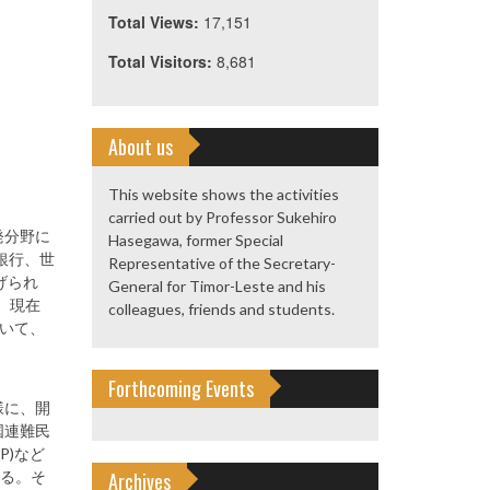
Total Views:
17,151
Total Visitors:
8,681
About us
This website shows the activities
carried out by Professor Sukehiro
発分野に
Hasegawa, former Special
銀行、世
Representative of the Secretary-
げられ
General for Timor-Leste and his
、現在
colleagues, friends and students.
おいて、
Forthcoming Events
様に、開
国連難民
P)など
いる。そ
Archives