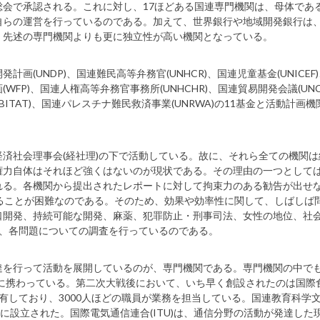
会で承認される。これに対し、17ほどある国連専門機関は、母体であ
自らの運営を行っているのである。加えて、世界銀行や地域開発銀行は
、先述の専門機関よりも更に独立性が高い機関となっている。
UNDP)、国連難民高等弁務官(UNHCR)、国連児童基金(UNICEF
画(WFP)、国連人権高等弁務官事務所(UNHCHR)、国連貿易開発会議(UNC
ABITAT)、国連パレスチナ難民救済事業(UNRWA)の11基金と活動計画
済社会理事会(経社理)の下で活動している。故に、それら全ての機関は
権力自体はそれほど強くはないのが現状である。その理由の一つとして
れる。各機関から提出されたレポートに対して拘束力のある勧告が出せ
ることが困難なのである。そのため、効果や効率性に関して、しばしば
口開発、持続可能な開発、麻薬、犯罪防止・刑事司法、女性の地位、社
れ、各問題についての調査を行っているのである。
を行って活動を展開しているのが、専門機関である。専門機関の中でも、
題に携わっている。第二次大戦後において、いち早く創設されたのは国際
所を有しており、3000人ほどの職員が業務を担当している。国連教育科学
めに設立された。国際電気通信連合(ITU)は、通信分野の活動が発達した