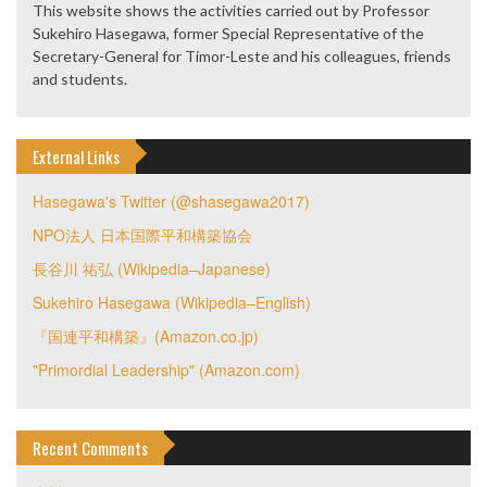
This website shows the activities carried out by Professor
Sukehiro Hasegawa, former Special Representative of the
Secretary-General for Timor-Leste and his colleagues, friends
and students.
External Links
Hasegawa's Twitter (@shasegawa2017)
NPO法人 日本国際平和構築協会
長谷川 祐弘 (Wikipedia–Japanese)
Sukehiro Hasegawa (Wikipedia–English)
『国連平和構築』(Amazon.co.jp)
"Primordial Leadership" (Amazon.com)
Recent Comments