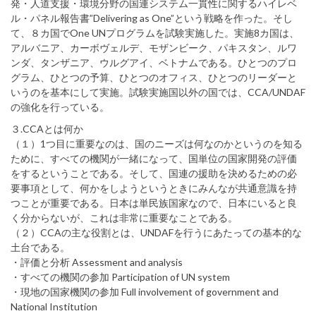
発・人道支援・環境分野の国連システム一貫性に関するハイレベ
ル・パネル報告書”Delivering as One”という戦略を作った。そし
て、８カ国でOne UNプログラムを試験実施した。実施8カ国は、
アルバニア、カーボヴェルデ、モザンビーク、パキスタン、ルワ
ンダ、タンザニア、ウルグアイ、ベトナムである。ひとつのプロ
グラム、ひとつの予算、ひとつのオフィス、ひとつのリーダーと
いうのを基本にして実施。試験実施国以外の国では、CCA/UNDAF
の強化を行っている。
３.CCAとは何か
（１）1つ目に重要なのは、国のニーズは何なのかというのを知る
ために、すべての機関が一緒になって、国単位の国家開発の評価
をするということである。そして、国連の援助を決めるための必
要事項として、何かをしようというときにみんなが共通意識を持
つことが重要である。日本は単民族国家なので、日本にいると良
く分からないが、これは非常に重要なことである。
（２）CCAの主な役割とは、UNDAFを行うにあたっての基本的な
土台である。
・評価と分析 Assessment and analysis
・すべての機関の参加 Participation of UN system
・現地の国家機関の参加 Full involvement of government and
National Institution