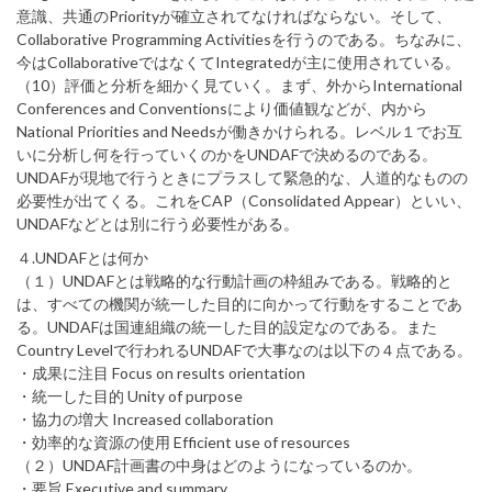
意識、共通のPriorityが確立されてなければならない。そして、
Collaborative Programming Activitiesを行うのである。ちなみに、
今はCollaborativeではなくてIntegratedが主に使用されている。
（10）評価と分析を細かく見ていく。まず、外からInternational
Conferences and Conventionsにより価値観などが、内から
National Priorities and Needsが働きかけられる。レベル１でお互
いに分析し何を行っていくのかをUNDAFで決めるのである。
UNDAFが現地で行うときにプラスして緊急的な、人道的なものの
必要性が出てくる。これをCAP（Consolidated Appear）といい、
UNDAFなどとは別に行う必要性がある。
４.UNDAFとは何か
（１）UNDAFとは戦略的な行動計画の枠組みである。戦略的と
は、すべての機関が統一した目的に向かって行動をすることであ
る。UNDAFは国連組織の統一した目的設定なのである。また
Country Levelで行われるUNDAFで大事なのは以下の４点である。
・成果に注目 Focus on results orientation
・統一した目的 Unity of purpose
・協力の増大 Increased collaboration
・効率的な資源の使用 Efficient use of resources
（２）UNDAF計画書の中身はどのようになっているのか。
・要旨 Executive and summary