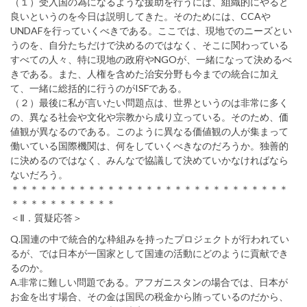
（１）受入国の為になるような援助を行うには、組織的にやると
良いというのを今日は説明してきた。そのためには、CCAや
UNDAFを行っていくべきである。ここでは、現地でのニーズとい
うのを、自分たちだけで決めるのではなく、そこに関わっている
すべての人々、特に現地の政府やNGOが、一緒になって決めるべ
きである。また、人権を含めた治安分野も今までの統合に加え
て、一緒に総括的に行うのがISFである。
（２）最後に私が言いたい問題点は、世界というのは非常に多く
の、異なる社会や文化や宗教から成り立っている。そのため、価
値観が異なるのである。このように異なる価値観の人が集まって
働いている国際機関は、何をしていくべきなのだろうか。独善的
に決めるのではなく、みんなで協議して決めていかなければなら
ないだろう。
＊＊＊＊＊＊＊＊＊＊＊＊＊＊＊＊＊＊＊＊＊＊＊＊＊＊＊＊＊
＊＊＊＊＊＊＊＊＊＊＊
＜Ⅱ．質疑応答＞
Q.国連の中で統合的な枠組みを持ったプロジェクトが行われてい
るが、では日本が一国家として国連の活動にどのように貢献でき
るのか。
A.非常に難しい問題である。アフガニスタンの場合では、日本が
お金を出す場合、その金は国民の税金から賄っているのだから、