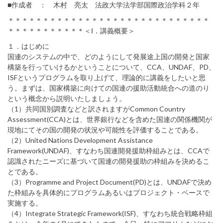
■作成者 ： 木村 亮太 法政大学法学部国際政治学科２年
＊＊＊＊＊＊＊＊＊＊＊＊＊＊＊＊＊＊＊＊＊＊＊＊＊＊＊＊＊
＊＊＊＊＊＊＊＊＊＊＊＜Ⅰ．講義概要＞
１．はじめに
国連のシステムの中で、どのようにして発展途上国の開発と国家
構築を行っていけるかということについて、CCA、UNDAF、PD、
ISFというプログラムを取り上げて、理論的に講義をしたいと思
う。まずは、国家構築に向けての国連の援助活動統合への道のり
という概念から説明いたしましょう。
（1）共同国別調査などと訳されますがCommon Country
Assessment(CCA)とは、世界銀行などを含めた国連の関係機関が
現地にてその国の開発の状況や可能性を評価することである。
（2）United Nations Development Assistance
Framework(UNDAF)、すなわち国連開発援助枠組みとは、CCAで
認識されたニーズに基づいて国連の開発援助の枠組みを決めるこ
とである。
（3）Programme and Project Document(PD)とは、UNDAFで決め
た枠組みを具体的にプログラムあるいはプロジェクト・ベースで
実施する。
（4）Integrate Strategic Framework(ISF)、すなわち統合戦略枠組