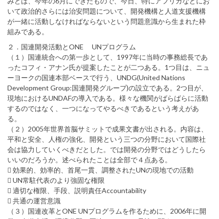
みとは、今年の6月にできたもので、今日、特にアフリカなどにお
いて政治的さらには治安問題について、開発機構と人道支援機構
が一緒に活動しなければならないという問題意識から生まれた枠
組みである。
２．国連開発活動とONE UNプログラム
（１）国連統合への第一歩として、1997年に当時の事務総長であ
ったコフィ・アナン氏が提案したことが二つある。1つ目は、ニュ
ーヨークの国連本部ベースで行う、UNDG(United Nations
Development Group:国連開発グループ)の設立である。2つ目が、
現地におけるUNDAFの導入である。様々な機関がばらばらに活動
するのではなく、一つになってやるべきであるという考えがあ
る。
（２）2005年世界首脳サミットで成果文書が出される。内容は、
平和と安全、人権の強化、開発という三つの分野において国際社
会は協力していくべきだとした。では開発の分野ではどうしたら
いいのだろうか。述べられたことは全部で４点ある。
 効果的、効率的、首尾一貫、調整されたUNの現地での活動
 UN常駐代表のより強固な権限
 適切な権限、手段、説明責任Accountability
 共通の運営意識
（３）国連改革とONE UNプログラムを作るために、2006年に開