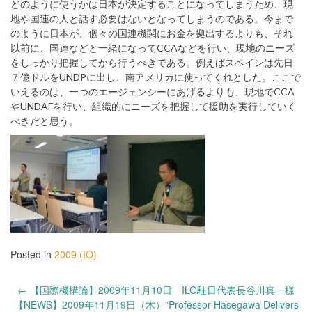
どのように使うかは日本が決定することになってしまうため、現
地や国連の人と話す必要はないとなってしまうのである。今まで
のように日本が、個々の国連機関にお金を拠出するよりも、それ
以前に、国連などと一緒になってCCAなどを行い、現地のニーズ
をしっかり把握してから行うべきである。例えばスペインは先日
７億ドルをUNDPに出し、南アメリカに使ってくれとした。ここで
いえるのは、一つのエージェンシーにあげるよりも、現地でCCA
やUNDAFを行い、組織的にニーズを把握して援助を実行していく
べきだと思う。
Posted in
2009 (IO)
Post
←
【国際機構論】2009年11月10日 ILO駐日代表長谷川真一様
navigation
【NEWS】2009年11月19日（木）”Professor Hasegawa Delivers