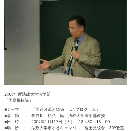
2009年度法政大学法学部
「国際機構論」
■テーマ ： 「国連改革とONE UNプログラム」
■講 師 ： 長谷川 祐弘 氏 法政大学法学部教授
■日 時 ： 2009年11月17日（火） 13：30～15：00
■場 所 ： 法政大学市ヶ谷キャンパス 富士見校舎 309教室