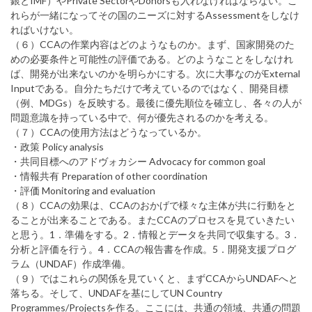
銀とIMF）やPrivate SectorやDonorsも入れなければならない。こ
れらが一緒になってその国のニーズに対するAssessmentをしなけ
ればいけない。
（６）CCAの作業内容はどのようなものか。まず、国家開発のた
めの必要条件と可能性の評価である。どのようなことをしなけれ
ば、開発が出来ないのかを明らかにする。次に大事なのがExternal
Inputである。自分たちだけで考えているのではなく、開発目標
（例、MDGs）を反映する。最後に優先順位を確立し、各々の人が
問題意識を持っている中で、何が優先されるのかを考える。
（７）CCAの使用方法はどうなっているか。
・政策 Policy analysis
・共同目標へのアドヴォカシー Advocacy for common goal
・情報共有 Preparation of other coordination
・評価 Monitoring and evaluation
（８）CCAの効果は、CCAのおかげで様々な主体が共に行動をと
ることが出来ることである。またCCAのプロセスを見ていきたい
と思う。1．準備をする。2．情報とデータを共同で収集する。3．
分析と評価を行う。4．CCAの報告書を作成。5．開発支援プログ
ラム（UNDAF）作成準備。
（９）ではこれらの関係を見ていくと、まずCCAからUNDAFへと
落ちる。そして、UNDAFを基にしてUN Country
Programmes/Projectsを作る。ここには、共通の領域、共通の問題