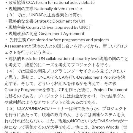
・政策協議 CCA forum for national policy debate
・現地国の主導 Nationally driven exercise
（３）では、UNDAFの主要要素とは何か。
・戦略的な文書 Strategic Document for UN
・現地主義 Country Driven approved by UNCT
・現地政府の同意 Government Agreement
・ 先行主義 Completed before programmes and projects
Assessmentと現地の人との話し合いを行ってから、新しいプロジ
ェクトを行うという考え。
・総括的 Basic for UN collaboration at country level現地の国のこと
を考えて、総括的にニーズを考えてプロジェクトを行う。
（４）では国連の開発プログラミング・サイクルを見ていきたい
と思う。最初に、UNDAFがCCAを行いDevelopment Priorityを決
定する。そして、どういう枠組みを作るかを考えて、その後
Country Programmeを作る。CPを作った後に、Project Document
に移るのである。プロジェクトにはお金がかかり、その結果ダム
や裁判所のようなアウトプットが出来るのである。
（５）CCAやUNDAFのパートナーは何であろうか。プロジェクト
を行うにあたって、現地の政府の人、さらには国連システムを入
れなければならない。また、現地のNGOといったCivil Societyが一
緒になって実施するのが大事である。他には、Breton Woods（世