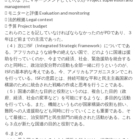
management
 モニターと評価 Evaluation and monitoring
 法的根拠 Legal context
 予算 Project budget
これらのことを記していなければならなかったのがPDであり、３
年ほど前までの主流であった。
（４）次にISF（Integrated Strategic Framework）についてであ
る。アフリカのような紛争の絶えない国で、どのように国連は援
助を行っていくのか、今までの経済、社会、緊急援助を統合する
のと同時に、政治治安分野の活動も全部一緒に行うというのが、
ISFの基本的な考えである。今、アメリカもアフガニスタンでこれ
を行っている。ISFの意図とは、持続可能な平和と民主主義国家の
構築のために統合された戦略の作成と思考を行うことである。
（５）国連の新たな目的と役割というのは、複合した目的（政
府、経済、社会の変革など）を可能にするような、多目的な活動
を行っている。また、機能というものが国家構築の役割も担い、
難民への人道援助なども同時に行っていくことも重要である。そ
して最後に、治安部門と民生部門の統合された活動がある。これ
ら３点が新たな国連の目的と役割である。
６.まとめ